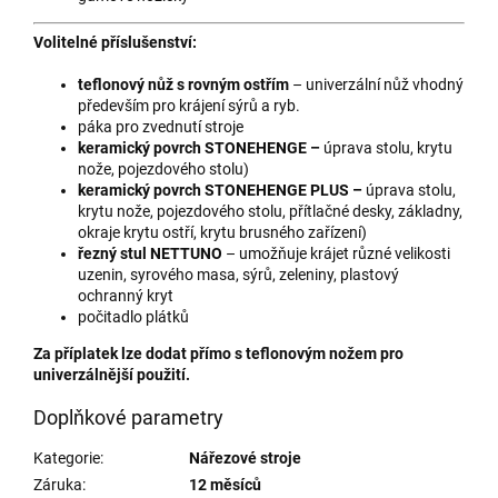
Volitelné příslušenství:
teflonový nůž s rovným ostřím
– univerzální nůž vhodný
především pro krájení sýrů a ryb.
páka pro zvednutí stroje
keramický povrch STONEHENGE –
úprava stolu, krytu
nože, pojezdového stolu)
keramický povrch STONEHENGE PLUS –
úprava stolu,
krytu nože, pojezdového stolu, přítlačné desky, základny,
okraje krytu ostří, krytu brusného zařízení)
řezný stul NETTUNO
– umožňuje krájet různé velikosti
uzenin, syrového masa, sýrů, zeleniny, plastový
ochranný kryt
počitadlo plátků
Za příplatek lze dodat přímo s teflonovým nožem pro
univerzálnější použití.
Doplňkové parametry
Kategorie
:
Nářezové stroje
Záruka
:
12 měsíců