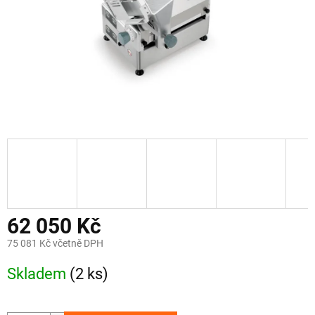
62 050 Kč
75 081 Kč včetně DPH
Měrná
Skladem
(2 ks)
cena: