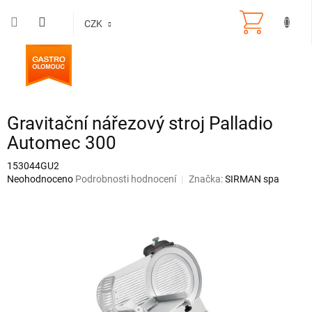
Přejít
na
CZK
obsah
Gravitační nářezový stroj Palladio
Automec 300
153044GU2
Průměrné
Neohodnoceno
Podrobnosti hodnocení
Značka:
SIRMAN spa
hodnocení
produktu
je
0,0
z
5
hvězdiček.