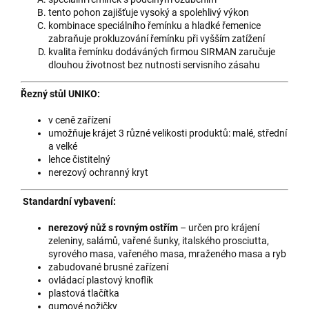
tento pohon zajišťuje vysoký a spolehlivý výkon
kombinace speciálního řemínku a hladké řemenice
zabraňuje prokluzování řemínku při vyšším zatížení
kvalita řemínku dodáváných firmou SIRMAN zaručuje
dlouhou životnost bez nutnosti servisního zásahu
Řezný stůl UNIKO:
v ceně zařízení
umožňuje krájet 3 různé velikosti produktů: malé, střední
a velké
lehce čistitelný
nerezový ochranný kryt
Standardní vybavení:
nerezový nůž s rovným ostřím
– určen pro krájení
zeleniny, salámů, vařené šunky, italského prosciutta,
syrového masa, vařeného masa, mraženého masa a ryb
zabudované brusné zařízení
ovládací plastový knoflík
plastová tlačítka
gumové nožičky