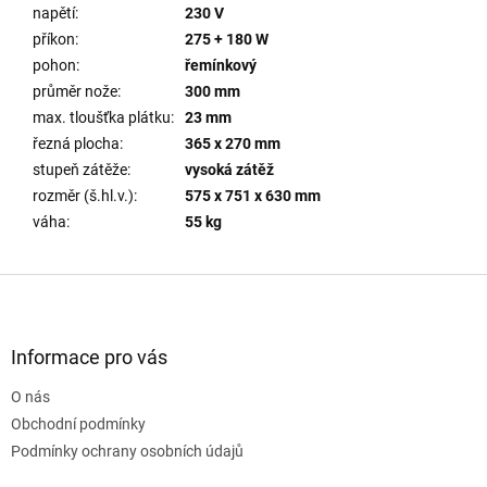
napětí
:
230 V
příkon
:
275 + 180 W
pohon
:
řemínkový
průměr nože
:
300 mm
max. tloušťka plátku
:
23 mm
řezná plocha
:
365 x 270 mm
stupeň zátěže
:
vysoká zátěž
rozměr (š.hl.v.)
:
575 x 751 x 630 mm
váha
:
55 kg
Z
á
p
a
Informace pro vás
t
O nás
í
Obchodní podmínky
Podmínky ochrany osobních údajů