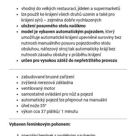
vhodný do velkých restaurací, jídelen a supermarketů
lze použít ke krájení všech druhů uzenin a také pro
krájení sýrů – zejména dobře vychlazených
uložení posuvného stolu našikmo
model je vybaven automa­tickým pojezdem
, který
umožňuje automatické krájení upevněné suroviny bez
nutnosti manuálního posuvu pojezdového stolu
obsluhou, nářezový stroj tak automaticky krájí bez
nutnosti zásahu obsluhy v průběhu krájení
určen pro
vysokou zátěž do nepřetržitého provozu
zabudované brusné zařízení
zvýšená nerezová základna
ventilovaný motor
samostatné ovládání pro nůž a pojezd
automatický pojezd lze přepnout na manuální
úhel nože 35°
výkon cca 37 plátků/ 1 minutu
Vybaven řemínkovým pohonem:
speciální řemínek s podélným ozubením