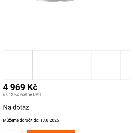
4 969 Kč
6 012 Kč včetně DPH
Měrná
Na dotaz
cena:
Můžeme doručit do:
13.8.2026