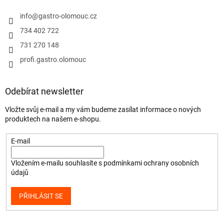
info
@
gastro-olomouc.cz
734 402 722
731 270 148
profi.gastro.olomouc
Odebírat newsletter
Vložte svůj e-mail a my vám budeme zasílat informace o nových
produktech na našem e-shopu.
E-mail
Vložením e-mailu souhlasíte s
podmínkami ochrany osobních
údajů
PŘIHLÁSIT SE