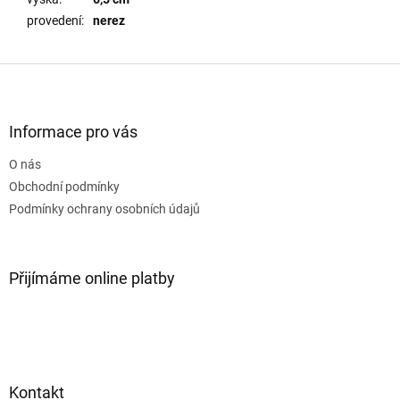
provedení
:
nerez
Z
á
p
a
Informace pro vás
t
O nás
í
Obchodní podmínky
Podmínky ochrany osobních údajů
Přijímáme online platby
Kontakt