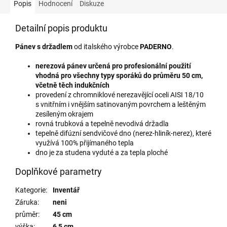
Popis
Hodnocení
Diskuze
Detailní popis produktu
Pánev s držadlem
od italského výrobce
PADERNO
.
nerezová pánev určená pro profesionální použití
vhodná pro všechny typy sporáků do průměru 50 cm,
včetně těch indukčních
provedení z chromniklové nerezavějící oceli AISI 18/10
s vnitřním i vnějším satinovaným povrchem a leštěným
zesíleným okrajem
rovná trubková a tepelně nevodivá držadla
tepelně difúzní sendvičové dno (nerez-hliník-nerez), které
využívá 100% přijímaného tepla
dno je za studena vyduté a za tepla ploché
Doplňkové parametry
Kategorie
:
Inventář
Záruka
:
neni
průměr
:
45 cm
výška
:
6,5 cm