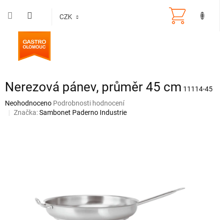
Přejít
na
CZK
obsah
Nerezová pánev, průměr 45 cm
11114-45
Průměrné
Neohodnoceno
Podrobnosti hodnocení
hodnocení
Značka:
Sambonet Paderno Industrie
produktu
je
0,0
z
5
hvězdiček.