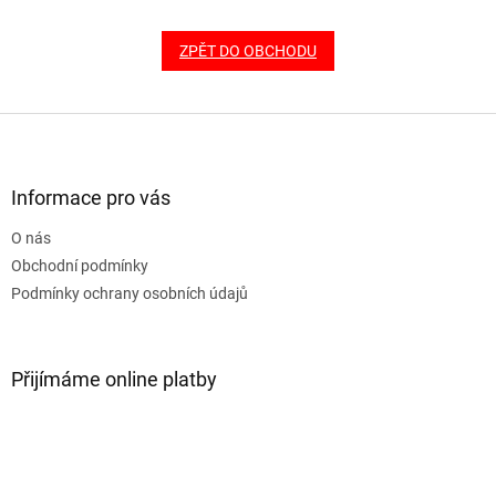
ZPĚT DO OBCHODU
Z
á
p
a
Informace pro vás
t
O nás
í
Obchodní podmínky
Podmínky ochrany osobních údajů
Přijímáme online platby