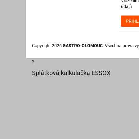
Vložením 
údajů
PŘIHL
Copyright 2026
GASTRO-OLOMOUC
. Všechna práva v
×
Splátková kalkulačka ESSOX