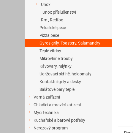
a
Unox
n
Unox příslušenství
e
Rm , Redfox
l
Pekařské pece
Pizza pece
Gyros grily, Toastery, Salamandry
Teplé vitríny
Mikrovlnné trouby
Kávovary, mlýnky
Udržovací skříně, holdomaty
Kontaktní grily a desky
Salátové bary teplé
Varná zařízení
Chladicí a mrazící zařízení
Mycí technika
Kuchařské a barové potřeby
Nerezový program
Popi