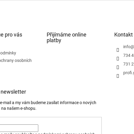
e pro vás
Přijímáme online
Kontakt
platby
info
podmínky
734 4
ochrany osobních
731 2
profi
 newsletter
j e-mail a my vám budeme zasílat informace o nových
 na našem e-shopu.