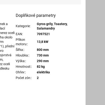
Doplňkové parametry
ánek a
Gyros grily, Toastery,
Kategorie
:
lací
Salamandry
nerez oceli
EAN
:
7097521
cha okolo
Příkon
ným
13,8 kW
motoru:
:
1), přední
Šířka:
:
800 mm
pro
ojvrstvá
Hloubka:
:
730 mm
mm,
Výška:
:
290 mm
z oceli
Hmotnost:
:
82 kg
odlesku
Ohřev:
:
elektrika
Počet zón:
:
2