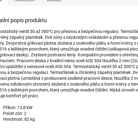
ailní popis produktu
ostatický ventil 30 až 300°C pro přesnou a bezpečnou regulaci. Termočl
něný zápalný plamínek. Dvě zóny s nezávislým ovládáním a přesnou regu
ty. Dvojvrstvá grilovací plotna složená z ocelového plátu a horní vrstvy z 
 316 s leštěným povrchem, který umožňuje snadné čištění (odkapová plo
 grilovací desky). Zvýšené postranní lemy. Kompaktní provedení s otevře
tavcem. Pracovní deska z kvalitní nerez oceli AISI 304 tloušťka 2 mm (20/
ční opláštění z nerezové oceli AISI 304. Termostatický ventil 30 až 300°C 
nou a bezpečnou regulaci. Termočlánek a chráněný zápalný plamínek. Dv
ovací plotna (umístěná v prolisované zesílené pracovní desce, tloušťka 2 
vena odtokovým otvorem) složená z ocelového plátu a horní vrstvy z nere
 316 s leštěným povrchem, který umožňuje snadné čištění. Nízká úroveň 
je komfort při práci.
Příkon: 13,8 kW
Počet zón: 2
Hmotnost: 82 kg