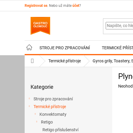
Přejít
Registrovat se
. Nebo už máte
účet
?
na
obsah
STROJE PRO ZPRACOVÁNÍ
TERMICKÉ PŘÍS
Domů
Termické přístroje
Gyros grily, Toastery
P
Plyn
o
Přeskočit
s
Průměr
Kategorie
Neohod
kategorie
t
hodnoce
r
produkt
Stroje pro zpracování
a
je
Termické přístroje
n
0,0
z
Konvektomaty
n
5
í
Retigo
hvězdič
p
Retigo příslušenství