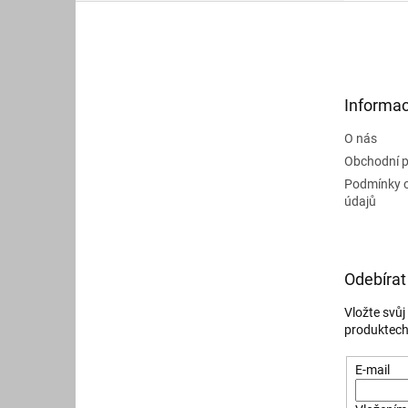
Z
á
p
a
t
Informac
í
O nás
Obchodní 
Podmínky 
údajů
Odebírat
Vložte svů
produktech
E-mail