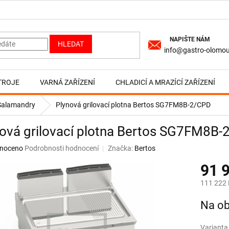
HLEDAT
info@gastro-olomou
TROJE
VARNÁ ZAŘÍZENÍ
CHLADICÍ A MRAZÍCÍ ZAŘÍZENÍ
, Salamandry
Plynová grilovací plotna Bertos SG7FM8B-2/CPD
ová grilovací plotna Bertos SG7FM8B
né
noceno
Podrobnosti hodnocení
Značka:
Bertos
ní
91 
u
111 222 
Měrná
Na ob
cena:
ek.
Varianta