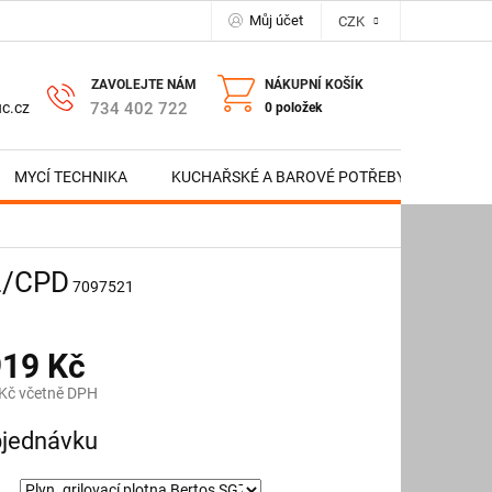
Můj účet
CZK
NÁKUPNÍ KOŠÍK
734 402 722
c.cz
0 položek
MYCÍ TECHNIKA
KUCHAŘSKÉ A BAROVÉ POTŘEBY
NERE
-2/CPD
7097521
919 Kč
Kč včetně DPH
jednávku