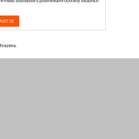
e-mailu souhlasíte s
podmínkami ochrany osobních
ÁSIT SE
yhrazena.