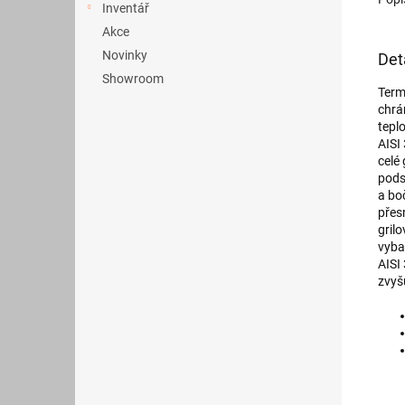
Inventář
Akce
Novinky
Det
Showroom
Term
chrá
teplo
AISI
celé
pods
a bo
přes
gril
vyba
AISI
zvyšu