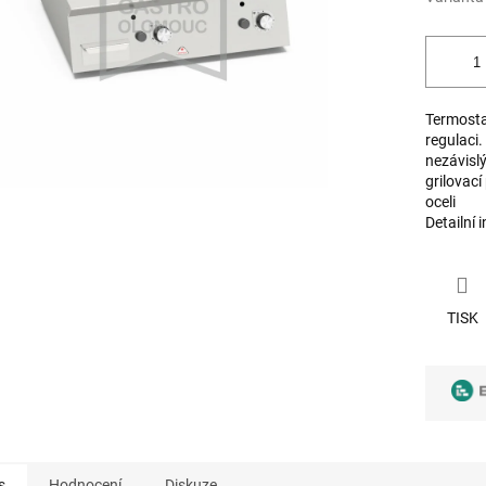
Termosta
regulaci
nezávisl
grilovací
oceli
Detailní 
TISK
s
Hodnocení
Diskuze