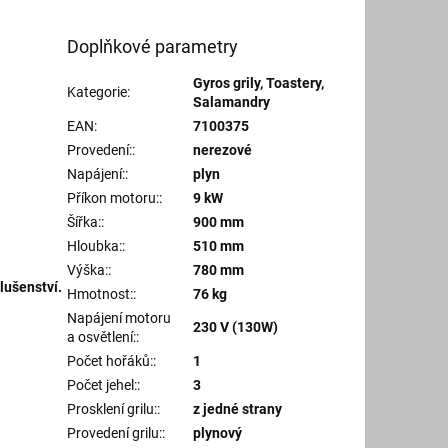
Doplňkové parametry
Gyros grily, Toastery,
Kategorie
:
Salamandry
EAN
:
7100375
Provedení:
:
nerezové
Napájení:
:
plyn
Příkon motoru:
:
9 kW
Šířka:
:
900 mm
Hloubka:
:
510 mm
Výška:
:
780 mm
lušenství.
Hmotnost:
:
76 kg
Napájení motoru
230 V (130W)
a osvětlení:
:
Počet hořáků:
:
1
Počet jehel:
:
3
Prosklení grilu:
:
z jedné strany
Provedení grilu:
:
plynový