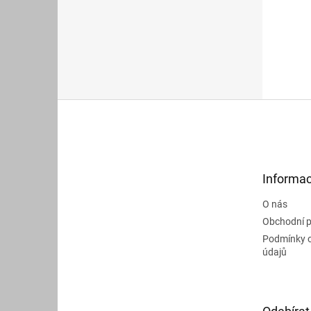
Z
á
p
a
t
Informac
í
O nás
Obchodní 
Podmínky 
údajů