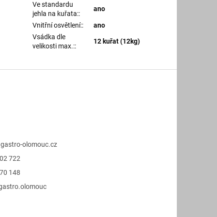
Ve standardu
ano
jehla na kuřata:
:
Vnitřní osvětlení:
:
ano
Vsádka dle
12 kuřat (12kg)
velikosti max.:
:
@
gastro-olomouc.cz
02 722
70 148
.gastro.olomouc