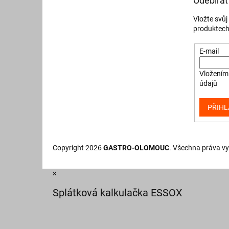
Odebírat
Vložte svů
produktech
E-mail
Vložením 
údajů
PŘIHL
Copyright 2026
GASTRO-OLOMOUC
. Všechna práva v
×
Splátková kalkulačka ESSOX