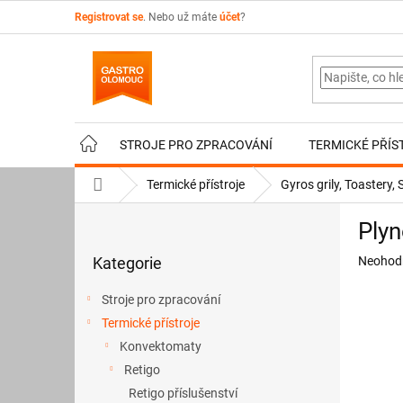
Přejít
Registrovat se
. Nebo už máte
účet
?
na
obsah
STROJE PRO ZPRACOVÁNÍ
TERMICKÉ PŘÍS
Domů
Termické přístroje
Gyros grily, Toastery
P
Plyn
o
Přeskočit
s
Průměr
Kategorie
Neohod
kategorie
t
hodnoce
r
produkt
Stroje pro zpracování
a
je
Termické přístroje
n
0,0
z
Konvektomaty
n
5
í
Retigo
hvězdič
p
Retigo příslušenství