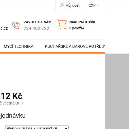
Můj účet
CZK
NÁKUPNÍ KOŠÍK
734 402 722
c.cz
0 položek
MYCÍ TECHNIKA
KUCHAŘSKÉ A BAROVÉ POTŘEBY
NERE
612 Kč
č včetně DPH
jednávku