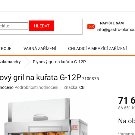
HLEDAT
info@gastro-olomou
TROJE
VARNÁ ZAŘÍZENÍ
CHLADICÍ A MRAZÍCÍ ZAŘÍZENÍ
, Salamandry
Plynový gril na kuřata G-12P
ový gril na kuřata G-12P
7100375
né
noceno
Podrobnosti hodnocení
Značka:
CB
ní
71 
u
86 651 K
Měrná
Na ob
cena:
ek.
Varianta