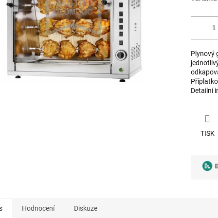
Plynový g
jednotliv
odkapová
Příplatko
Detailní 
TISK
s
Hodnocení
Diskuze