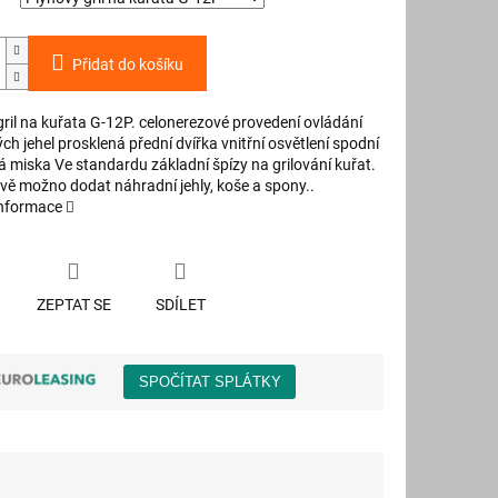
Přidat do košíku
ril na kuřata G-12P. celonerezové provedení ovládání
ých jehel prosklená přední dvířka vnitřní osvětlení spodní
 miska Ve standardu základní špízy na grilování kuřat.
vě možno dodat náhradní jehly, koše a spony..
informace
ZEPTAT SE
SDÍLET