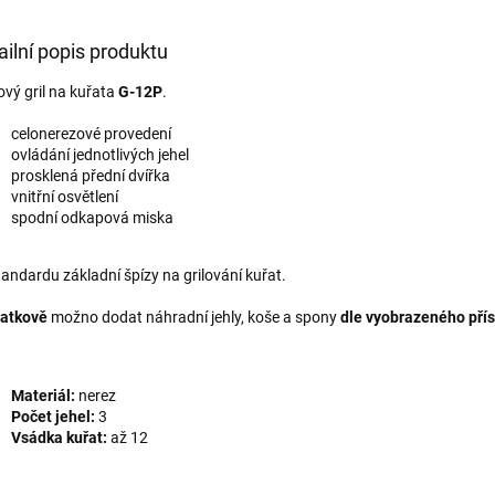
ailní popis produktu
ový gril na kuřata
G-12P
.
celonerezové provedení
ovládání jednotlivých jehel
prosklená přední dvířka
vnitřní osvětlení
spodní odkapová miska
tandardu základní špízy na grilování kuřat.
latkově
možno dodat náhradní jehly, koše a spony
dle vyobrazeného přís
Materiál:
nerez
Počet jehel:
3
Vsádka kuřat:
až 12