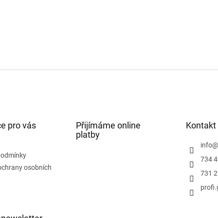
e pro vás
Přijímáme online
Kontakt
platby
info
podmínky
734 4
ochrany osobních
731 2
profi