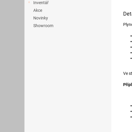
Inventář
Akce
Det
Novinky
Plyn
Showroom
Ve s
Příp