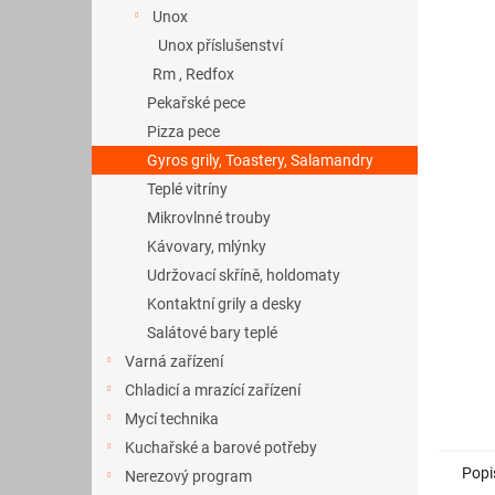
a
Unox
n
Unox příslušenství
e
Rm , Redfox
l
Pekařské pece
Pizza pece
Gyros grily, Toastery, Salamandry
Teplé vitríny
Mikrovlnné trouby
Kávovary, mlýnky
Udržovací skříně, holdomaty
Kontaktní grily a desky
Salátové bary teplé
Varná zařízení
Chladicí a mrazící zařízení
Mycí technika
Kuchařské a barové potřeby
Popi
Nerezový program