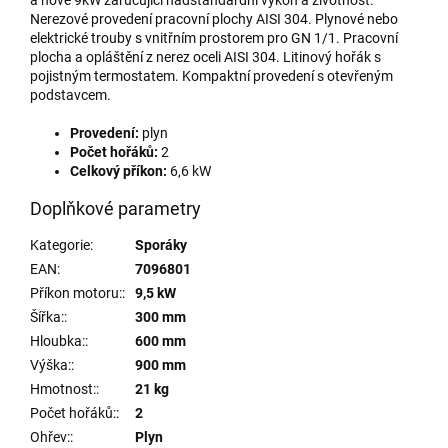
Nerezové provedení pracovní plochy AISI 304. Plynové nebo
elektrické trouby s vnitřním prostorem pro GN 1/1. Pracovní
plocha a opláštění z nerez oceli AISI 304. Litinový hořák s
pojistným termostatem. Kompaktní provedení s otevřeným
podstavcem.
Provedení:
plyn
Počet hořáků:
2
Celkový příkon:
6,6 kW
Doplňkové parametry
Kategorie
:
Sporáky
EAN
:
7096801
Příkon motoru:
:
9,5 kW
Šířka:
:
300 mm
Hloubka:
:
600 mm
Výška:
:
900 mm
Hmotnost:
:
21 kg
Počet hořáků:
:
2
Ohřev:
:
Plyn