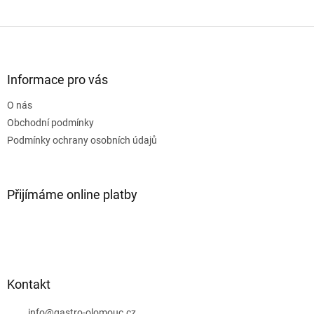
Z
á
p
a
Informace pro vás
t
O nás
í
Obchodní podmínky
Podmínky ochrany osobních údajů
Přijímáme online platby
Kontakt
info
@
gastro-olomouc.cz