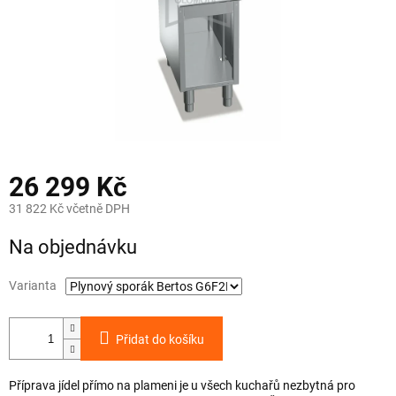
26 299 Kč
31 822 Kč včetně DPH
Měrná
Na objednávku
cena:
Varianta
Přidat do košíku
Příprava jídel přímo na plameni je u všech kuchařů nezbytná pro