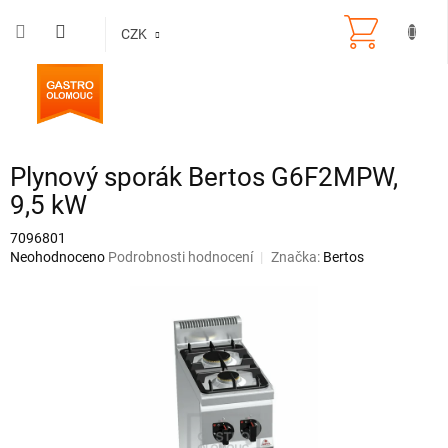
Přejít
na
CZK
obsah
Plynový sporák Bertos G6F2MPW,
9,5 kW
7096801
Průměrné
Neohodnoceno
Podrobnosti hodnocení
Značka:
Bertos
hodnocení
produktu
je
0,0
z
5
hvězdiček.