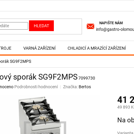
HLEDAT
info@gastro-olomou
TROJE
VARNÁ ZAŘÍZENÍ
CHLADICÍ A MRAZÍCÍ ZAŘÍZENÍ
sporák SG9F2MPS
nový sporák SG9F2MPS
7099730
né
noceno
Podrobnosti hodnocení
Značka:
Bertos
ní
41 
u
49 893 K
Měrná
Na ob
cena:
ek.
Varianta