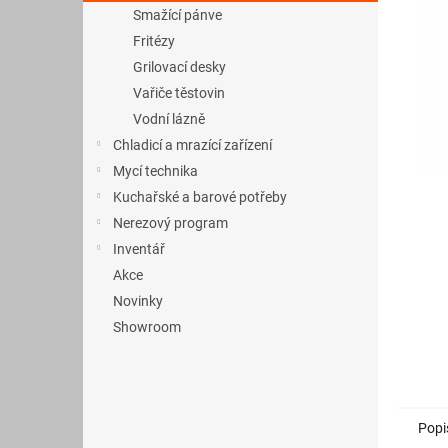
a
Smažící pánve
n
Fritézy
e
Grilovací desky
l
Vařiče těstovin
Vodní lázně
Chladicí a mrazící zařízení
Mycí technika
Kuchařské a barové potřeby
Nerezový program
Inventář
Akce
Novinky
Showroom
Popi