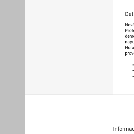
Det
Nové
Prof
demo
napu
Hořá
prov
Z
á
p
a
t
Informac
í