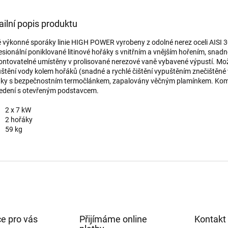
ailní popis produktu
 výkonné sporáky linie HIGH POWER vyrobeny z odolné nerez oceli AISI 3
esionální poniklované litinové hořáky s vnitřním a vnějším hořením, snad
ntovatelné umístěny v prolisované nerezové vaně vybavené výpustí. Mo
štění vody kolem hořáků (snadné a rychlé čištění vypuštěním znečištěné 
ky s bezpečnostním termočlánkem, zapalovány věčným plamínkem. Ko
edení s otevřeným podstavcem.
2 x 7 kW
2 hořáky
59 kg
e pro vás
Přijímáme online
Kontakt