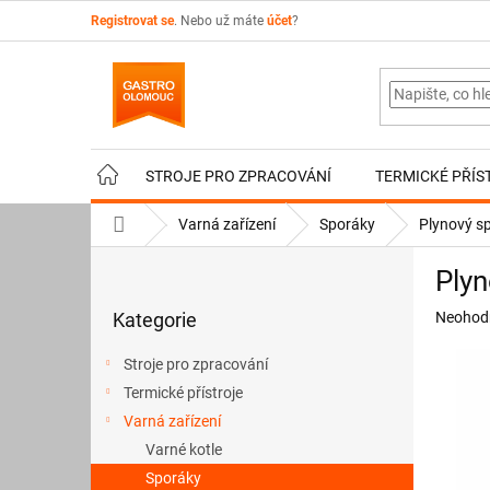
Přejít
Registrovat se
. Nebo už máte
účet
?
na
obsah
STROJE PRO ZPRACOVÁNÍ
TERMICKÉ PŘÍS
Domů
Varná zařízení
Sporáky
Plynový 
P
Ply
o
Přeskočit
s
Průměr
Kategorie
Neohod
kategorie
t
hodnoce
r
produkt
Stroje pro zpracování
a
je
Termické přístroje
n
0,0
z
Varná zařízení
n
5
í
Varné kotle
hvězdič
p
Sporáky