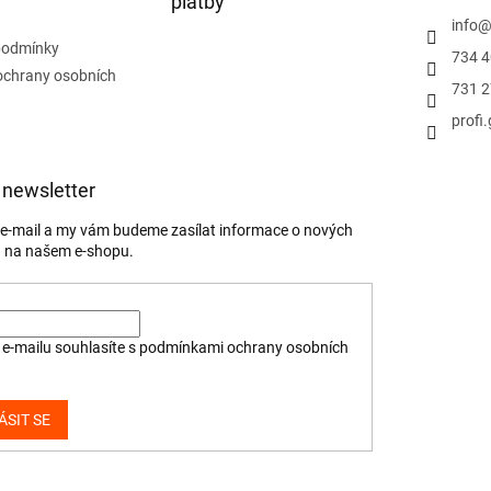
platby
info
podmínky
734 4
ochrany osobních
731 2
profi
 newsletter
j e-mail a my vám budeme zasílat informace o nových
 na našem e-shopu.
e-mailu souhlasíte s
podmínkami ochrany osobních
ÁSIT SE