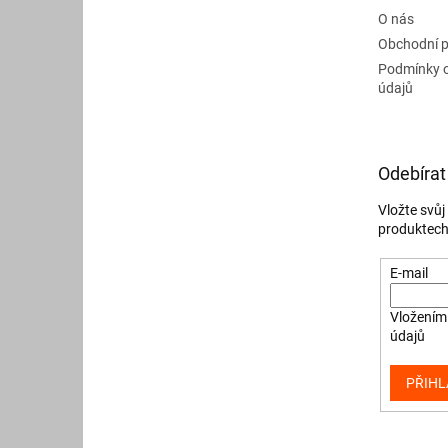
O nás
Obchodní 
Podmínky 
údajů
Odebírat
Vložte svů
produktech
E-mail
Vložením 
údajů
PŘIHL