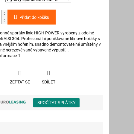
Přidat do košíku
onné sporáky linie HIGH POWER vyrobeny z odolné
li AISI 304. Profesionální poniklované litinové hořáky s
 a vnějším hořením, snadno demontovatelné umístěny v
ané nerezové vaně vybavené výpustí...
informace
ZEPTAT SE
SDÍLET