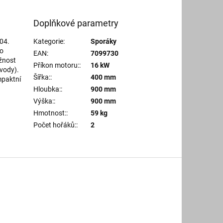
Doplňkové parametry
04.
Kategorie
:
Sporáky
no
EAN
:
7099730
žnost
Příkon motoru:
:
16 kW
vody).
Šířka:
:
400 mm
mpaktní
Hloubka:
:
900 mm
Výška:
:
900 mm
Hmotnost:
:
59 kg
Počet hořáků:
:
2