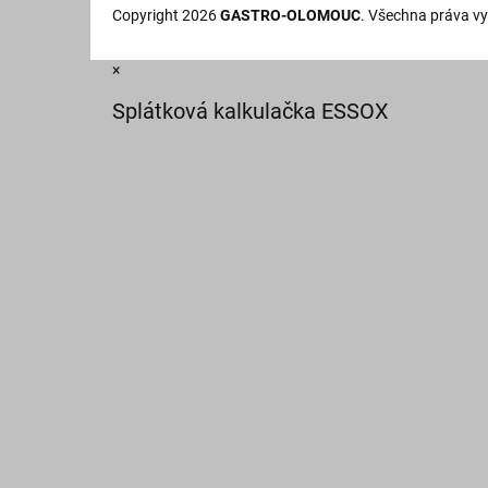
Copyright 2026
GASTRO-OLOMOUC
. Všechna práva v
×
Splátková kalkulačka ESSOX