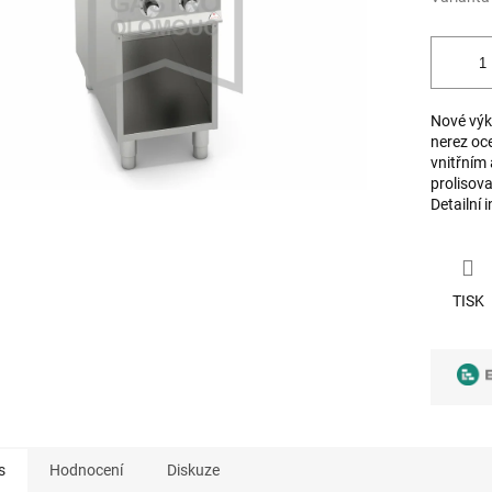
Nové výk
nerez oce
vnitřním
prolisov
Detailní 
TISK
s
Hodnocení
Diskuze