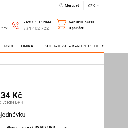
Můj účet
CZK
NÁKUPNÍ KOŠÍK
734 402 722
c.cz
0 položek
MYCÍ TECHNIKA
KUCHAŘSKÉ A BAROVÉ POTŘEBY
NERE
234 Kč
č včetně DPH
jednávku