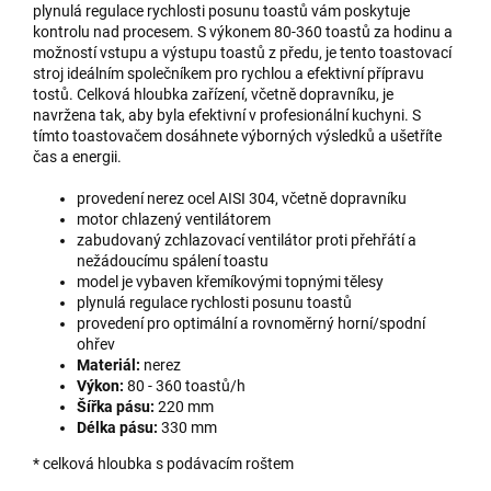
plynulá regulace rychlosti posunu toastů vám poskytuje
kontrolu nad procesem. S výkonem 80-360 toastů za hodinu a
možností vstupu a výstupu toastů z předu, je tento toastovací
stroj ideálním společníkem pro rychlou a efektivní přípravu
tostů. Celková hloubka zařízení, včetně dopravníku, je
navržena tak, aby byla efektivní v profesionální kuchyni. S
tímto toastovačem dosáhnete výborných výsledků a ušetříte
čas a energii.
provedení nerez ocel AISI 304, včetně dopravníku
motor chlazený ventilátorem
zabudovaný zchlazovací ventilátor proti přehřátí a
nežádoucímu spálení toastu
model je vybaven křemíkovými topnými tělesy
plynulá regulace rychlosti posunu toastů
provedení pro optimální a rovnoměrný horní/spodní
ohřev
Materiál:
nerez
Výkon:
80 - 360 toastů/h
Šířka pásu:
220 mm
Délka pásu:
330 mm
* celková hloubka s podávacím roštem