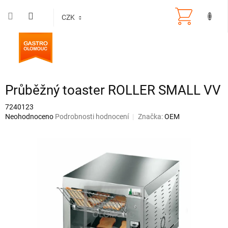
Přejít
na
CZK
obsah
Průběžný toaster ROLLER SMALL VV
7240123
Průměrné
Neohodnoceno
Podrobnosti hodnocení
Značka:
OEM
hodnocení
produktu
je
0,0
z
5
hvězdiček.