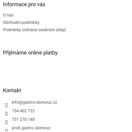
a
Informace pro vás
t
O nás
í
Obchodní podmínky
Podmínky ochrany osobních údajů
Přijímáme online platby
Kontakt
info
@
gastro-olomouc.cz
734 402 722
731 270 148
profi.gastro.olomouc