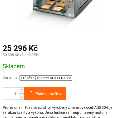
25 296 Kč
30 608 Kč včetně DPH
Měrná
Skladem
cena:
Varianta
Přidat do košíku
Profesionální toastovací stroj, vyrobený z nerezové oceli AISI 304, je
zárukou kvality a výkonu. Jeho funkce zahrnují chlazený motor s
ventilátorem a zabudovaný chlazený ventilátor, což zajišťuje