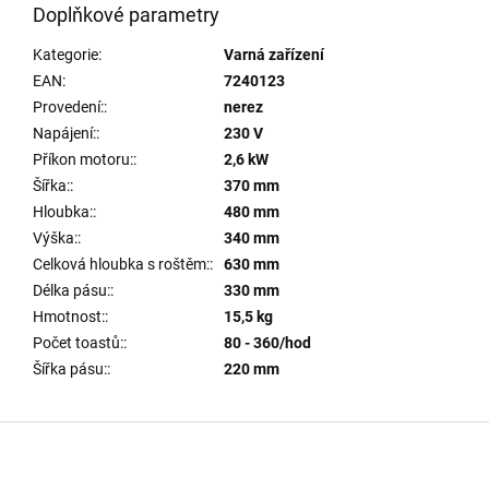
Doplňkové parametry
Kategorie
:
Varná zařízení
EAN
:
7240123
Provedení:
:
nerez
Napájení:
:
230 V
Příkon motoru:
:
2,6 kW
Šířka:
:
370 mm
Hloubka:
:
480 mm
Výška:
:
340 mm
Celková hloubka s roštěm:
:
630 mm
Délka pásu:
:
330 mm
Hmotnost:
:
15,5 kg
Počet toastů:
:
80 - 360/hod
Šířka pásu:
:
220 mm
Z
á
p