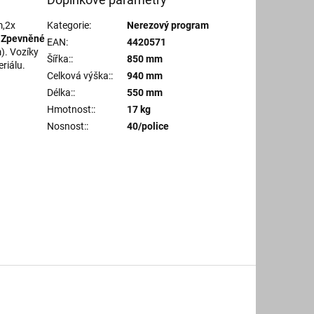
m,2x
Kategorie
:
Nerezový program
.
Zpevněné
EAN
:
4420571
). Vozíky
Šířka:
:
850 mm
riálu.
Celková výška:
:
940 mm
Délka:
:
550 mm
Hmotnost:
:
17 kg
Nosnost:
:
40/police