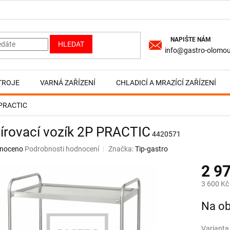
HLEDAT
info@gastro-olomou
TROJE
VARNÁ ZAŘÍZENÍ
CHLADICÍ A MRAZÍCÍ ZAŘÍZENÍ
P PRACTIC
írovací vozík 2P PRACTIC
4420571
né
noceno
Podrobnosti hodnocení
Značka:
Tip-gastro
ní
2 9
u
3 600 Kč
Měrná
Na ob
cena:
ek.
Varianta