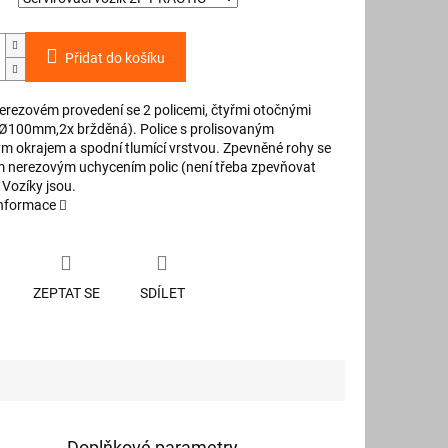
Přidat do košíku
nerezovém provedení se 2 policemi, čtyřmi otočnými
(Ø100mm,2x bržděná). Police s prolisovaným
m okrajem a spodní tlumící vrstvou. Zpevněné rohy se
m nerezovým uchycením polic (není třeba zpevňovat
 Vozíky jsou.
informace
ZEPTAT SE
SDÍLET
Doplňkové parametry