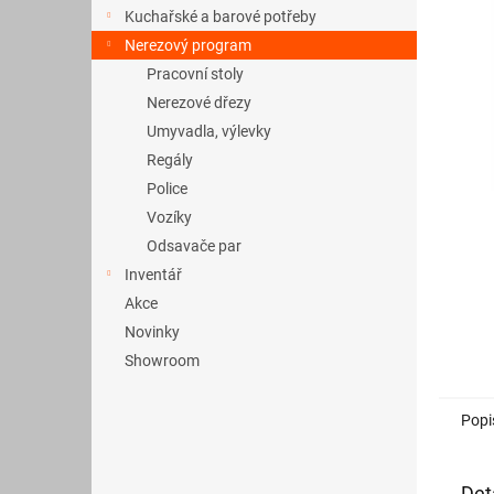
a
Kuchařské a barové potřeby
n
Nerezový program
e
Pracovní stoly
l
Nerezové dřezy
Umyvadla, výlevky
Regály
Police
Vozíky
Odsavače par
Inventář
Akce
Novinky
Showroom
Popi
Det