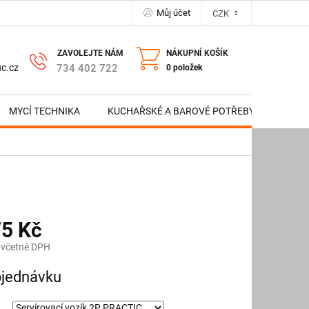
Můj účet
CZK
NÁKUPNÍ KOŠÍK
734 402 722
c.cz
0 položek
MYCÍ TECHNIKA
KUCHAŘSKÉ A BAROVÉ POTŘEBY
NERE
75 Kč
 včetně DPH
jednávku