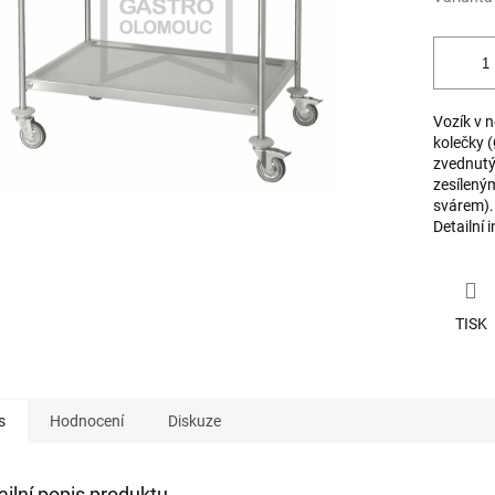
Vozík v 
kolečky 
zvednutý
zesílený
svárem).
Detailní 
TISK
s
Hodnocení
Diskuze
ailní popis produktu