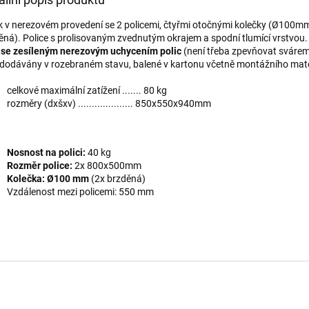
k v nerezovém provedení se 2 policemi, čtyřmi otočnými kolečky (Ø100m
ěná). Police s prolisovaným zvednutým okrajem a spodní tlumící vrstvou
 se zesíleným nerezovým uchycením polic
(není třeba zpevňovat svárem
 dodávány v rozebraném stavu, balené v kartonu včetně montážního mate
celkové maximální zatížení ....... 80 kg
rozměry (dxšxv) .................... 850x550x940mm
Nosnost na polici:
40 kg
Rozměr police:
2x
800x500mm
Kolečka: Ø100 mm
(2x brzděná)
Vzdálenost mezi policemi: 550 mm