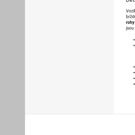
Vozí
bržd
rohy
jsou
Z
á
p