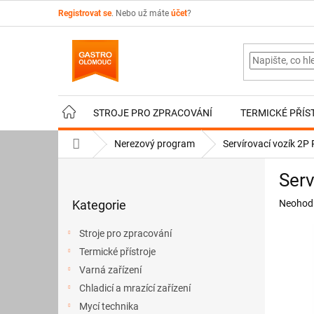
Přejít
Registrovat se
. Nebo už máte
účet
?
na
obsah
STROJE PRO ZPRACOVÁNÍ
TERMICKÉ PŘÍS
Domů
Nerezový program
Servírovací vozík 2
P
Serv
o
Přeskočit
s
Průměr
Kategorie
Neohod
kategorie
t
hodnoce
r
produkt
Stroje pro zpracování
a
je
Termické přístroje
n
0,0
z
Varná zařízení
n
5
í
Chladicí a mrazící zařízení
hvězdič
p
Mycí technika