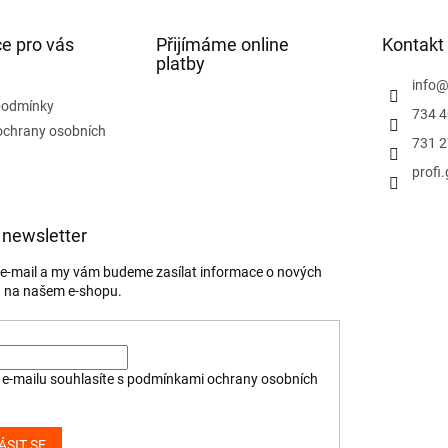
e pro vás
Přijímáme online
Kontakt
platby
info
podmínky
734 4
ochrany osobních
731 2
profi
 newsletter
j e-mail a my vám budeme zasílat informace o nových
 na našem e-shopu.
e-mailu souhlasíte s
podmínkami ochrany osobních
ÁSIT SE