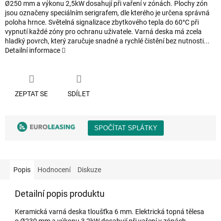
Ø250 mm a výkonu 2,5kW dosahují při vaření v zónách. Plochy zón
jsou označeny speciálním serigrafem, dle kterého je určena správná
poloha hrnce. Světelná signalizace zbytkového tepla do 60°C při
vypnutí každé zóny pro ochranu uživatele. Varná deska má zcela
hladký povrch, který zaručuje snadné a rychlé čistění bez nutnosti...
Detailní informace
ZEPTAT SE
SDÍLET
Popis
Hodnocení
Diskuze
Detailní popis produktu
Keramická varná deska tloušťka 6 mm. Elektrická topná tělesa
o Ø230 mm a výkonu 3,2kW dosahují při vaření v zónách.