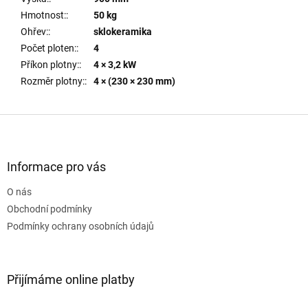
Hmotnost:
:
50 kg
Ohřev:
:
sklokeramika
Počet ploten:
:
4
Příkon plotny:
:
4 × 3,2 kW
Rozměr plotny:
:
4 × (230 × 230 mm)
Z
á
p
a
Informace pro vás
t
O nás
í
Obchodní podmínky
Podmínky ochrany osobních údajů
Přijímáme online platby