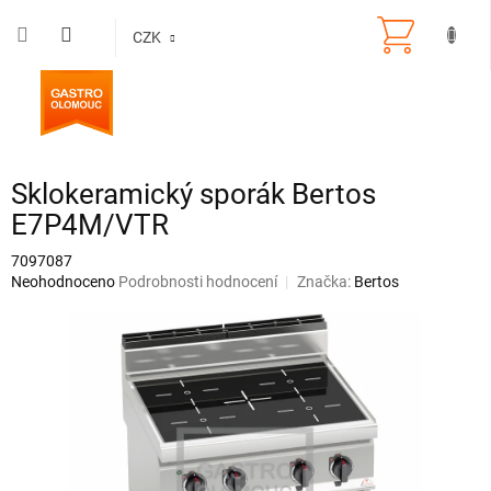
Přejít
na
CZK
obsah
Sklokeramický sporák Bertos
E7P4M/VTR
7097087
Průměrné
Neohodnoceno
Podrobnosti hodnocení
Značka:
Bertos
hodnocení
produktu
je
0,0
z
5
hvězdiček.