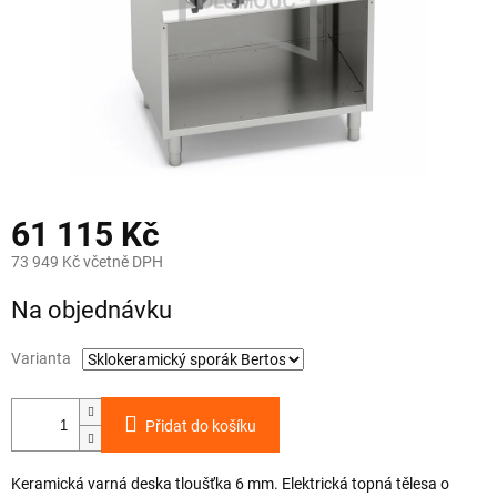
61 115 Kč
73 949 Kč včetně DPH
Měrná
Na objednávku
cena:
Varianta
Přidat do košíku
Keramická varná deska tloušťka 6 mm. Elektrická topná tělesa o