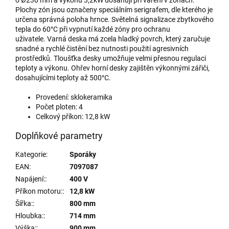
Plochy zón jsou označeny speciálním serigrafem, dle kterého je
určena správná poloha hrnce. Světelná signalizace zbytkového
tepla do 60°C při vypnutí každé zóny pro ochranu
uživatele. Varná deska má zcela hladký povrch, který zaručuje
snadné a rychlé čistění bez nutnosti použití agresivních
prostředků. Tloušťka desky umožňuje velmi přesnou regulaci
teploty a výkonu. Ohřev horní desky zajištěn výkonnými zářiči,
dosahujícími teploty až 500°C.
Provedení: sklokeramika
Počet ploten: 4
Celkový příkon: 12,8 kW
Doplňkové parametry
Kategorie
:
Sporáky
EAN
:
7097087
Napájení:
:
400 V
Příkon motoru:
:
12,8 kW
Šířka:
:
800 mm
Hloubka:
:
714 mm
Výška:
:
900 mm