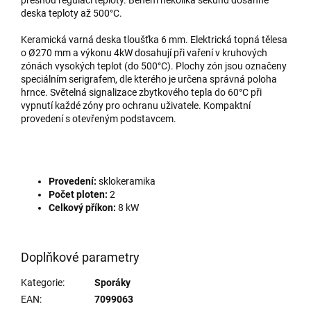
deska teploty až 500°C.
Keramická varná deska tloušťka 6 mm. Elektrická topná tělesa
o Ø270 mm a výkonu 4kW dosahují při vaření v kruhových
zónách vysokých teplot (do 500°C). Plochy zón jsou označeny
speciálním serigrafem, dle kterého je určena správná poloha
hrnce. Světelná signalizace zbytkového tepla do 60°C při
vypnutí každé zóny pro ochranu uživatele. Kompaktní
provedení s otevřeným podstavcem.
Provedení:
sklokeramika
Počet ploten:
2
Celkový příkon:
8 kW
Doplňkové parametry
Kategorie
:
Sporáky
EAN
:
7099063