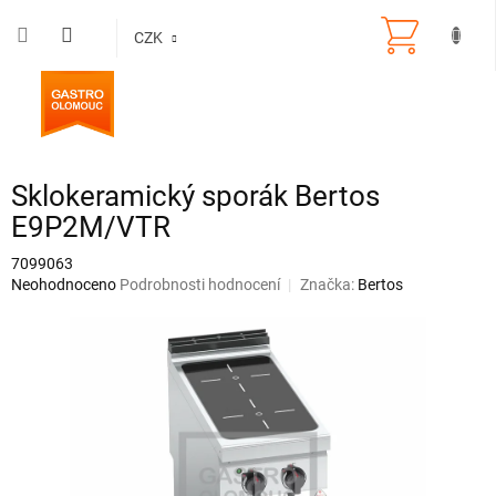
Přejít
na
CZK
obsah
Sklokeramický sporák Bertos
E9P2M/VTR
7099063
Průměrné
Neohodnoceno
Podrobnosti hodnocení
Značka:
Bertos
hodnocení
produktu
je
0,0
z
5
hvězdiček.