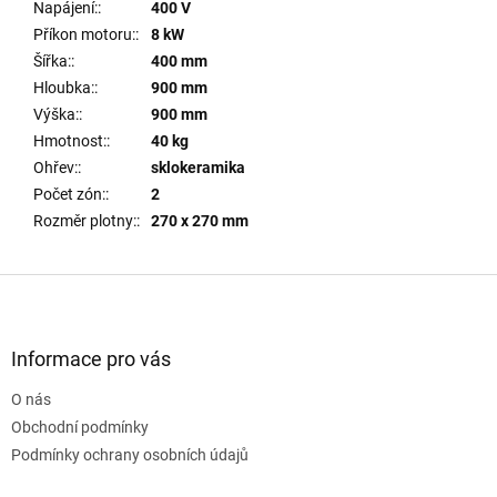
Napájení:
:
400 V
Příkon motoru:
:
8 kW
Šířka:
:
400 mm
Hloubka:
:
900 mm
Výška:
:
900 mm
Hmotnost:
:
40 kg
Ohřev:
:
sklokeramika
Počet zón:
:
2
Rozměr plotny:
:
270 x 270 mm
Z
á
p
a
Informace pro vás
t
O nás
í
Obchodní podmínky
Podmínky ochrany osobních údajů