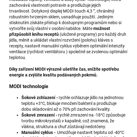
zachovává vlastnosti potravin a prodlužuje jejich
trvanlivost. Dotykový displej MODI touch 4,3 ”, chráněný
robustním tvrzeným sklem, usnadňuje použití. Jediným
stisknutím získáte přístup k dostupným programům nebo si
vytvoříte svůj vlastní v osobní nabídce. Máte
možnost
přizpůsobit knihu receptů
(uložené programy) pro každý druh
jídla, měnit a ukládat vlastní rozvržení
(polohu) kláves s
recepty, nastavit manuální cyklus
výběrem optimální intenzity
ventilace (rychlost ventilátoru ) společně se zvolenou optimální
teplotou.
Díky zařízení MODI výrazně ušetříte čas, snížíte spotřebu
energie a zvýšíte kvalitu podávaných pokrmů.
MODI technologie
Šokové zchlazení -
rychle ochlazuje jídlo na jednotnou
teplotu +3°C, blokuje množení bakterií a prodlužuje
dobu skladování až o 70% při zachování kvality.
Šokové zmrazení -
rychlé zmrazení na -18°C způsobuje
tvorbu mikrokrystalů v kapalině, což znamená, že
vlákna, struktura a chuť zůstávají nedotčeny.
Manuální cyklus -
Umožňuje nastavit teplotu od -40°C