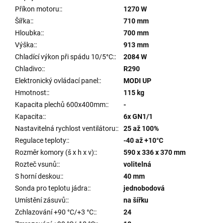
Příkon motoru:
:
1270 W
Šířka:
:
710 mm
Hloubka:
:
700 mm
Výška:
:
913 mm
Chladící výkon při spádu 10/5°C:
:
2084 W
Chladivo:
:
R290
Elektronický ovládací panel:
:
MODI UP
Hmotnost:
:
115 kg
Kapacita plechů 600x400mm:
:
-
Kapacita:
:
6x GN1/1
Nastavitelná rychlost ventilátoru:
:
25 až 100%
Regulace teploty:
:
-40 až +10°C
Rozměr komory (š x h x v):
:
590 x 336 x 370 mm
Rozteč vsunů:
:
volitelná
S horní deskou:
:
40 mm
Sonda pro teplotu jádra:
:
jednobodová
Umístění zásuvů:
:
na šířku
Zchlazování +90 °C/+3 °C:
:
24