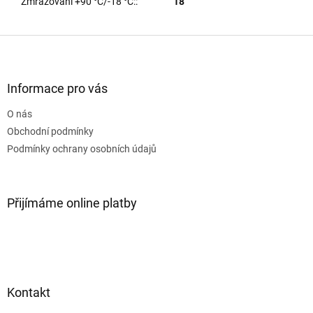
Zmrazování +90 °C/-18 °C:
:
18
Z
á
p
a
Informace pro vás
t
O nás
í
Obchodní podmínky
Podmínky ochrany osobních údajů
Přijímáme online platby
Kontakt