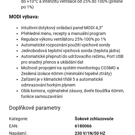
do +10°C a intenzitu ventilace od 25% do 100% (přesně
po 1%)
MODI výbava:
Intuitivní dotykový ovládací panel MODI 4,3”
Přehledné menu, recepty a manuální program
Regulace výkonu ventilátoru 25%-100% po 1%
Automatické rozpoznání použití vpichové sondy
Jednobodová teplotní vpichová sonda (teplota jádra)
Automatické přepnutí do udržovacího režimu, Port USB
pro snadný přenos a ukládání dat
Možnost propojení na systém monitoringu COSMO a
Zesílená izolace 60mm (minimální tepelné ztráty)
Zařízení je v klimatické třídě 5 a automatické
odmrazování horkým plynem
Oblá komora, vyjímatelné zásuvy, dveře tloušťka 60mm,
funkce samouzavírání
Doplňkové parametry
Kategorie
:
Šokové zchlazovače
EAN
:
6180066
Napájení:
:
230 V/1N/50 HZ