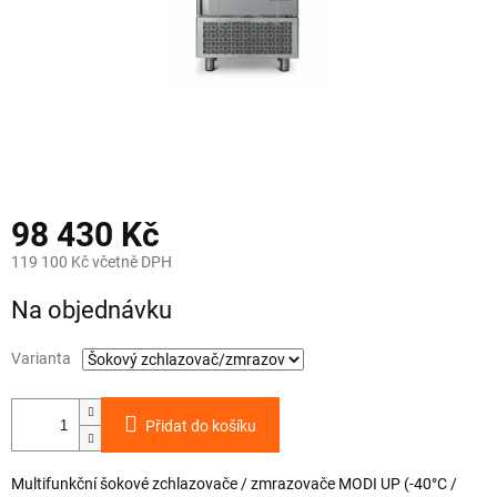
98 430 Kč
119 100 Kč včetně DPH
Měrná
Na objednávku
cena:
Varianta
Přidat do košíku
Multifunkční šokové zchlazovače / zmrazovače MODI UP (-40°C /