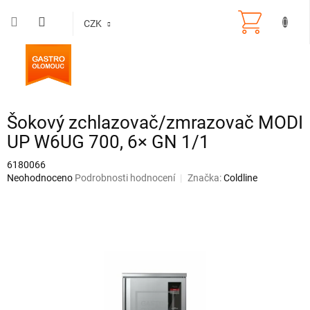
Přejít
na
CZK
obsah
Šokový zchlazovač/zmrazovač MODI
UP W6UG 700, 6× GN 1/1
6180066
Průměrné
Neohodnoceno
Podrobnosti hodnocení
Značka:
Coldline
hodnocení
produktu
je
0,0
z
5
hvězdiček.