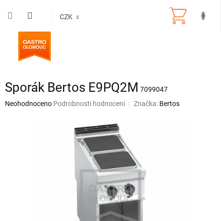
Přejít
na
CZK
obsah
Sporák Bertos E9PQ2M
7099047
Průměrné
Neohodnoceno
Podrobnosti hodnocení
Značka:
Bertos
hodnocení
produktu
je
0,0
z
5
hvězdiček.