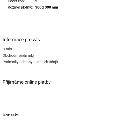
Počet zón:
:
2
Rozměr plotny:
:
300 x 300 mm
Z
á
p
a
Informace pro vás
t
O nás
í
Obchodní podmínky
Podmínky ochrany osobních údajů
Přijímáme online platby
Kontakt