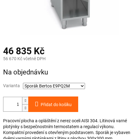
46 835 Kč
56 670 Kč včetně DPH
Měrná
Na objednávku
cena:
Varianta
Přidat do košíku
Pracovní plocha a opláštění z nerez oceli AISI 304. Litinová varné
plotýnky s bezpečnostním termostatem a regulací výkonu.
Kompaktní provedení s otevřeným podstavcem. Sporák je vybaven
dvěmi varnými plotýnkami z litiny s plochou 300x300 mm...