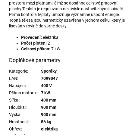
prostoru mezi plotnami, čímž se dosáhne celistvé pracovní
plochy.Teplota je regulována nezávisle nastavitelnými spínači.
Přímá kontrola teploty umožňuje významně uspořit energie.
Topná tělesa jsou hermeticky uzavřena v jednom celku, který je
lisován v rovině do varné desky.
Provedení:
elektrika
Počet ploten:
2
Celkový příkon:
7 kW
Doplňkové parametry
Kategorie
:
Sporáky
EAN
:
7099047
Napájení:
:
400 V
Příkon motoru:
:
7 kW
Šířka:
:
400 mm
Hloubka:
:
900 mm
Výška:
:
900 mm
Hmotnost:
:
56 kg
Ohřev:
:
elektrika