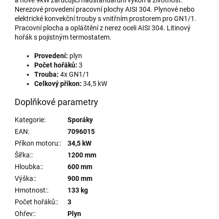
Nerezové provedení pracovní plochy AISI 304. Plynové nebo
elektrické konvekční trouby s vnitřním prostorem pro GN1/1.
Pracovní plocha a opláštění z nerez oceli AISI 304. Litinový
hořák s pojistným termostatem.
Provedení:
plyn
Počet hořáků:
3
Trouba:
4x GN1/1
Celkový příkon:
34,5 kW
Doplňkové parametry
Kategorie
:
Sporáky
EAN
:
7096015
Příkon motoru:
:
34,5 kW
Šířka:
:
1200 mm
Hloubka:
:
600 mm
Výška:
:
900 mm
Hmotnost:
:
133 kg
Počet hořáků:
:
3
Ohřev:
:
Plyn