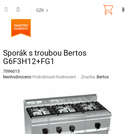
Přejít
na
CZK
obsah
Sporák s troubou Bertos
G6F3H12+FG1
7096015
Průměrné
Neohodnoceno
Podrobnosti hodnocení
Značka:
Bertos
hodnocení
produktu
je
0,0
z
5
hvězdiček.