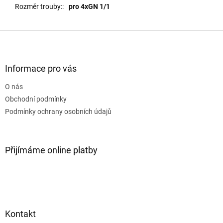
Rozměr trouby:
:
pro 4xGN 1/1
Z
á
p
a
Informace pro vás
t
O nás
í
Obchodní podmínky
Podmínky ochrany osobních údajů
Přijímáme online platby
Kontakt