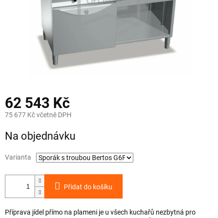
62 543 Kč
75 677 Kč včetně DPH
Měrná
Na objednávku
cena:
Varianta
Přidat do košíku
Příprava jídel přímo na plameni je u všech kuchařů nezbytná pro