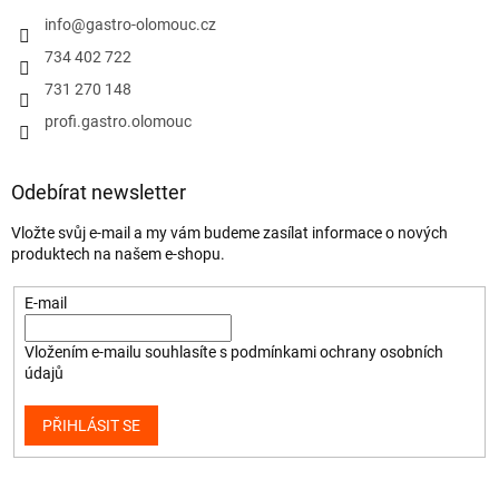
info
@
gastro-olomouc.cz
734 402 722
731 270 148
profi.gastro.olomouc
Odebírat newsletter
Vložte svůj e-mail a my vám budeme zasílat informace o nových
produktech na našem e-shopu.
E-mail
Vložením e-mailu souhlasíte s
podmínkami ochrany osobních
údajů
PŘIHLÁSIT SE