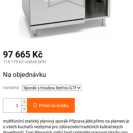
97 665 Kč
118 175 Kč včetně DPH
Měrná
Na objednávku
cena:
Varianta
Přidat do košíku
multifunční statický plynový sporák Příprava jídel přímo na plameni je
u všech kuchařů nezbytná pro zdůraznění tradičních kulinářských
dovedností. Tvar litinových roštů tvoří optimální pracovní plochu pro