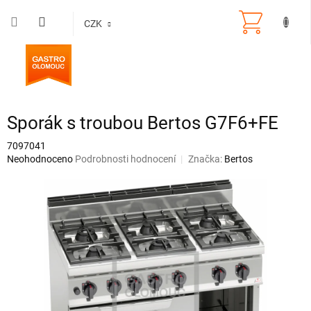
Přejít
na
CZK
obsah
Sporák s troubou Bertos G7F6+FE
7097041
Průměrné
Neohodnoceno
Podrobnosti hodnocení
Značka:
Bertos
hodnocení
produktu
je
0,0
z
5
hvězdiček.