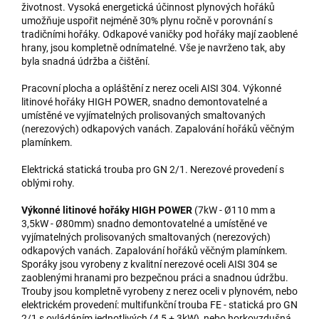
životnost. Vysoká energetická účinnost plynových hořáků
umožňuje uspořit nejméně 30% plynu ročně v porovnání s
tradičními hořáky. Odkapové vaničky pod hořáky mají zaoblené
hrany, jsou kompletně odnímatelné. Vše je navrženo tak, aby
byla snadná údržba a čištění.
Pracovní plocha a opláštění z nerez oceli AISI 304. Výkonné
litinové hořáky HIGH POWER, snadno demontovatelné a
umístěné ve vyjímatelných prolisovaných smaltovaných
(nerezových) odkapových vanách. Zapalování hořáků věčným
plamínkem.
Elektrická statická trouba pro GN 2/1. Nerezové provedení s
oblými rohy.
Výkonné litinové hořáky HIGH POWER
(7kW - Ø110 mm a
3,5kW - Ø80mm) snadno demontovatelné a umístěné ve
vyjímatelných prolisovaných smaltovaných (nerezových)
odkapových vanách. Zapalování hořáků věčným plamínkem.
Sporáky jsou vyrobeny z kvalitní nerezové oceli AISI 304 se
zaoblenými hranami pro bezpečnou práci a snadnou údržbu.
Trouby jsou kompletně vyrobeny z nerez oceli v plynovém, nebo
elektrickém provedení: multifunkční trouba FE - statická pro GN
2/1 s ovládáním jednotlivých (4,5 + 3kW), nebo horkovzdušná