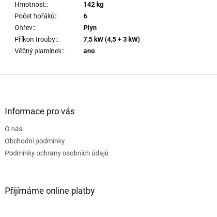
Hmotnost:
:
142 kg
Počet hořáků:
:
6
Ohřev:
:
Plyn
Příkon trouby:
:
7,5 kW (4,5 + 3 kW)
Věčný plamínek:
:
ano
Z
á
p
a
Informace pro vás
t
O nás
í
Obchodní podmínky
Podmínky ochrany osobních údajů
Přijímáme online platby