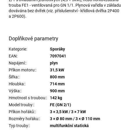
trouba FE1 - ventilovaná pro GN 1/1. Plynová vařidla v základu
dovávána bez dvířek (viz. příslušenství - křídlová dvířka 2P400
a 2P600).
Doplňkové parametry
Kategorie
:
Sporáky
EAN
:
7097041
Napájení:
:
plyn
Příkon motoru:
:
31,5 kW
Šířka:
:
800 mm
Hloubka:
:
714 mm
Výška:
:
900 mm
Hmotnost s troubou:
:
142 kg
Model trouby:
:
FE (GN 2/1)
Příkon hořáků:
:
3 × 3,5 kW / 3 × 7 kW
Rozměry hořáku:
:
3 × Ø 80 mm / 3 × Ø 110 mm
Typ trouby:
:
multifunkční statická