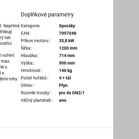
Doplňkové parametry
ně. Nepřímé
Kategorie
:
Sporáky
řebují
EAN
:
7097048
rý tak
Příkon motoru:
:
35,8 kW
Vnitřní
Šířka:
:
1200 mm
 vaření.
Hloubka:
:
714 mm
: max.
Výška:
:
900 mm
kW s
Hmotnost:
:
146 kg
 s
Počet hořáků:
:
4 + tál
lými rohy.
Ohřev:
:
Plyn
Rozměr trouby:
:
pro 4x GN2/1
Věčný plamínek:
:
ano