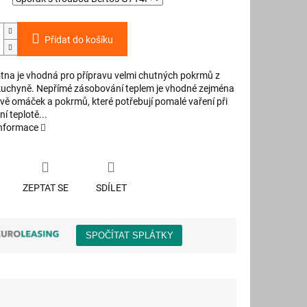
Přidat do košíku
lotna je vhodná pro přípravu velmi chutných pokrmů z
 kuchyně. Nepřímé zásobování teplem je vhodné zejména
avě omáček a pokrmů, které potřebují pomalé vaření při
í teplotě...
informace
ZEPTAT SE
SDÍLET