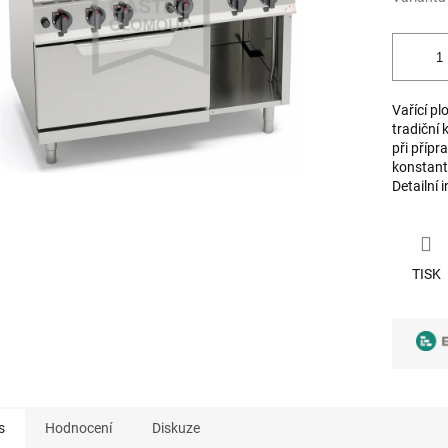
Vařící p
tradiční
při přípr
konstantn
Detailní 
TISK
s
Hodnocení
Diskuze