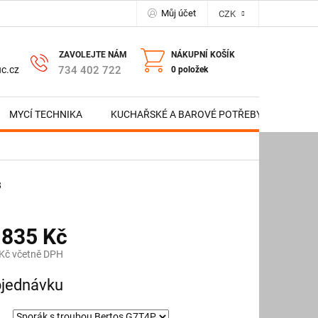
Můj účet
CZK
NÁKUPNÍ KOŠÍK
734 402 722
c.cz
0 položek
MYCÍ TECHNIKA
KUCHAŘSKÉ A BAROVÉ POTŘEBY
NERE
8
 835 Kč
Kč včetně DPH
jednávku