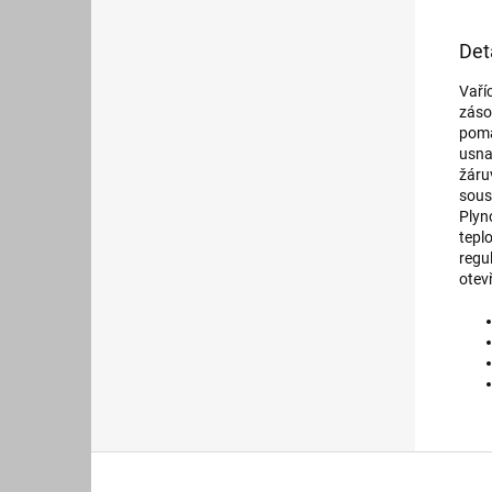
Det
Vaří
záso
poma
usna
žáru
sous
Plyn
teplo
regu
otev
Z
á