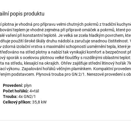
ailní popis produktu
cí plotna je vhodná pro přípravu velmi chutných pokrmů z tradiční kuchy
bování teplem je vhodné zejména při přípravě omáček a pokrmů, které pot
lé vaření při konstantní teplotě. Je velká se zcela hladkým povrchem, kte
dňuje použití široké škály druhu nádobí a zaručuje snadnou čistitelnost. 
v-zdorná izolační vrstva s maximální schopností usměrnění tepla, které je
třeďováno na střed plotny a nabízí tak vynikající komfort a bezpečnost při
ový sporák s ocelovou plotnou velké tloušťky s rozdílnými oblastmi teplot
ta na středu, klesající na okrajích. Ohřev zajišťuje střední litinový hořák 7
lací výkonu. Zapalování hořáků věčným plamínkem. Kompaktní provedení
řeným podstavcem. Plynová trouba pro GN 2/1. Nerezové provedení s ob
Provedení:
plyn
Počet hořáků:
4+tál
Trouba:
4x GN2/1
Celkový příkon:
35,8 kW