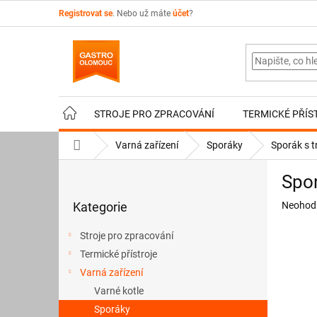
Přejít
Registrovat se
. Nebo už máte
účet
?
na
obsah
STROJE PRO ZPRACOVÁNÍ
TERMICKÉ PŘÍS
Domů
Varná zařízení
Sporáky
Sporák s 
P
Spo
o
Přeskočit
s
Průměr
Kategorie
Neohod
kategorie
t
hodnoce
r
produkt
Stroje pro zpracování
a
je
Termické přístroje
n
0,0
z
Varná zařízení
n
5
í
Varné kotle
hvězdič
p
Sporáky