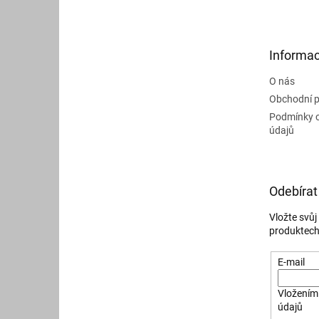
p
a
t
Informac
í
O nás
Obchodní 
Podmínky 
údajů
Odebírat
Vložte svů
produktech
E-mail
Vložením 
údajů