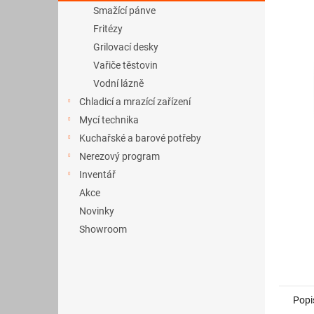
a
Smažící pánve
n
Fritézy
e
Grilovací desky
l
Vařiče těstovin
Vodní lázně
Chladicí a mrazící zařízení
Mycí technika
Kuchařské a barové potřeby
Nerezový program
Inventář
Akce
Novinky
Showroom
Popi