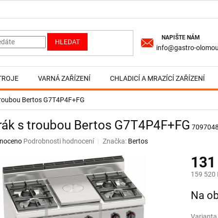
HLEDAT
info@gastro-olomou
TROJE
VARNÁ ZAŘÍZENÍ
CHLADICÍ A MRAZÍCÍ ZAŘÍZENÍ
troubou Bertos G7T4P4F+FG
rák s troubou Bertos G7T4P4F+FG
709704
né
noceno
Podrobnosti hodnocení
Značka:
Bertos
ní
131
u
159 520 
Měrná
Na ob
cena:
ek.
Varianta