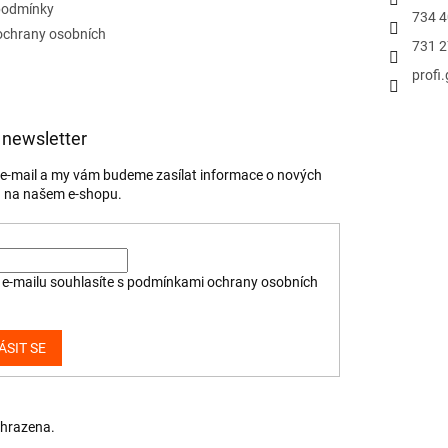
podmínky
734 4
ochrany osobních
731 2
profi
 newsletter
j e-mail a my vám budeme zasílat informace o nových
 na našem e-shopu.
e-mailu souhlasíte s
podmínkami ochrany osobních
ÁSIT SE
yhrazena.