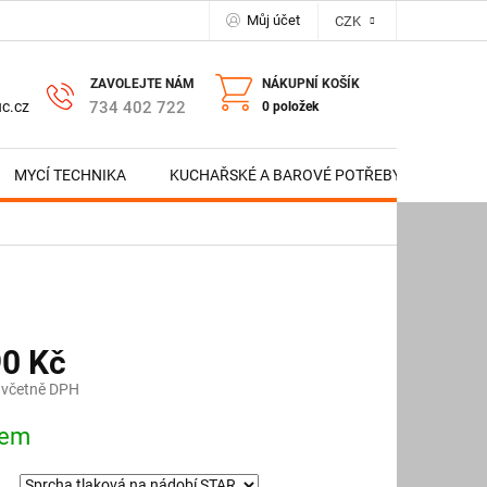
Můj účet
CZK
NÁKUPNÍ KOŠÍK
734 402 722
c.cz
0 položek
MYCÍ TECHNIKA
KUCHAŘSKÉ A BAROVÉ POTŘEBY
NERE
90 Kč
 včetně DPH
dem