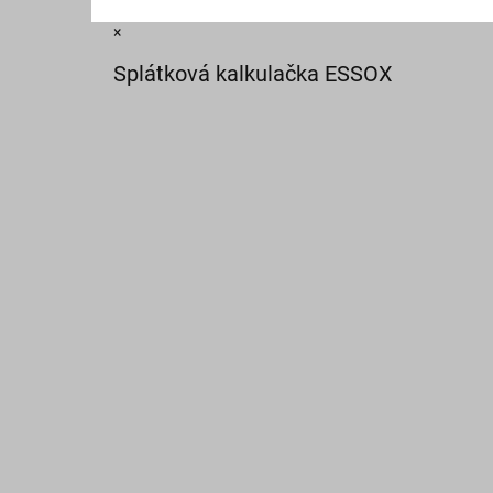
×
Splátková kalkulačka ESSOX