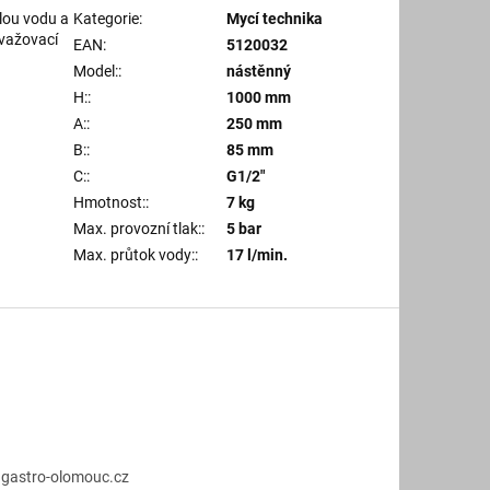
lou vodu a
Kategorie
:
Mycí technika
yvažovací
EAN
:
5120032
Model:
:
nástěnný
H:
:
1000 mm
A:
:
250 mm
B:
:
85 mm
C:
:
G1/2"
Hmotnost:
:
7 kg
Max. provozní tlak:
:
5 bar
Max. průtok vody:
:
17 l/min.
@
gastro-olomouc.cz