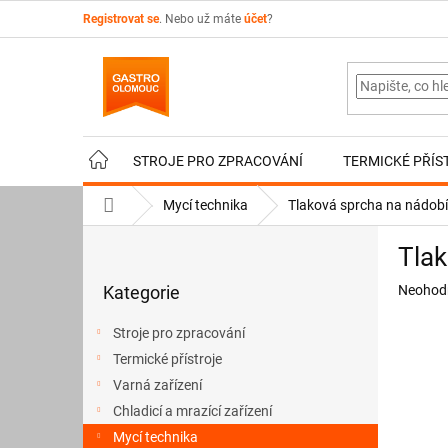
Přejít
Registrovat se
. Nebo už máte
účet
?
na
obsah
STROJE PRO ZPRACOVÁNÍ
TERMICKÉ PŘÍS
Domů
Mycí technika
Tlaková sprcha na nádob
P
Tla
o
Přeskočit
s
Průměr
Kategorie
Neohod
kategorie
t
hodnoce
r
produkt
Stroje pro zpracování
a
je
Termické přístroje
n
0,0
z
Varná zařízení
n
5
í
Chladicí a mrazící zařízení
hvězdič
p
Mycí technika