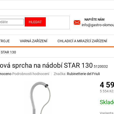
HLEDAT
info@gastro-olomou
TROJE
VARNÁ ZAŘÍZENÍ
CHLADICÍ A MRAZÍCÍ ZAŘÍZENÍ
í STAR 130
ková sprcha na nádobí STAR 130
5120032
né
noceno
Podrobnosti hodnocení
Značka:
Rubinetterie del Friuli
ní
4 5
u
5 554 Kč
Měrná
Skla
cena:
ek.
Varianta