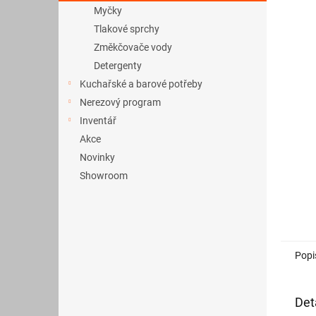
a
Myčky
n
Tlakové sprchy
e
Změkčovače vody
l
Detergenty
Kuchařské a barové potřeby
Nerezový program
Inventář
Akce
Novinky
Showroom
Popi
Det