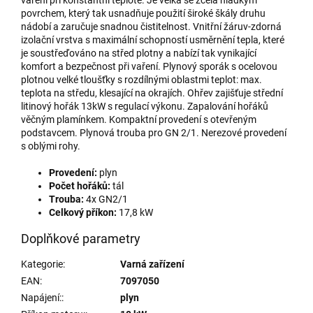
povrchem, který tak usnadňuje použití široké škály druhu
nádobí a zaručuje snadnou čistitelnost. Vnitřní žáruv-zdorná
izolační vrstva s maximální schopností usměrnění tepla, které
je soustřeďováno na střed plotny a nabízí tak vynikající
komfort a bezpečnost při vaření. Plynový sporák s ocelovou
plotnou velké tloušťky s rozdílnými oblastmi teplot: max.
teplota na středu, klesající na okrajích. Ohřev zajišťuje střední
litinový hořák 13kW s regulací výkonu. Zapalování hořáků
věčným plamínkem. Kompaktní provedení s otevřeným
podstavcem. Plynová trouba pro GN 2/1. Nerezové provedení
s oblými rohy.
Provedení:
plyn
Počet hořáků:
tál
Trouba:
4x GN2/1
Celkový příkon:
17,8 kW
Doplňkové parametry
Kategorie
:
Varná zařízení
EAN
:
7097050
Napájení:
:
plyn