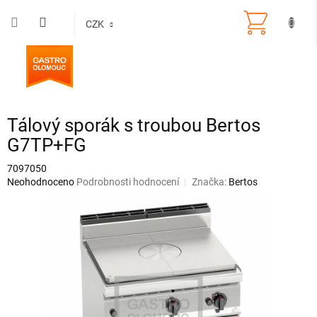
Přejít
na
CZK
obsah
Tálový sporák s troubou Bertos
G7TP+FG
7097050
Průměrné
Neohodnoceno
Podrobnosti hodnocení
Značka:
Bertos
hodnocení
produktu
je
0,0
z
5
hvězdiček.