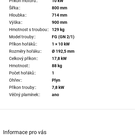
Příkon motoru:
:
10 kW
Šířka:
:
800 mm
Hloubka:
:
714 mm
Výška:
:
900 mm
Hmotnost s troubou:
:
129 kg
Model trouby:
:
FG (GN 2/1)
Příkon hořáků:
:
1 × 10 kW
Rozměry hořáku:
:
Ø 192,5 mm
Celkový příkon:
:
17,8 kW
Hmotnost:
:
88 kg
Počet hořáků:
:
1
Ohřev:
:
Plyn
Příkon trouby:
:
7,8 kW
Věčný plamínek:
:
ano
Z
á
p
a
Informace pro vás