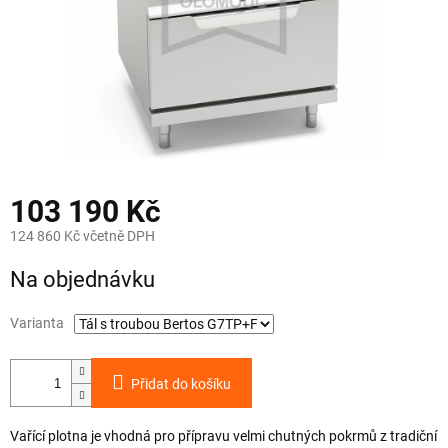
103 190 Kč
124 860 Kč včetně DPH
Měrná
Na objednávku
cena:
Varianta
Přidat do košíku
Vařící plotna je vhodná pro přípravu velmi chutných pokrmů z tradiční