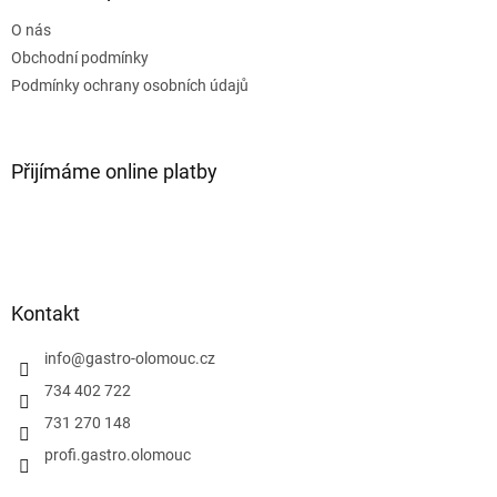
t
O nás
í
Obchodní podmínky
Podmínky ochrany osobních údajů
Přijímáme online platby
Kontakt
info
@
gastro-olomouc.cz
734 402 722
731 270 148
profi.gastro.olomouc