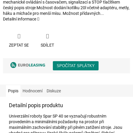
mechanické ovládání s časovačem, signalizací a STOP tlačítkem
český popis stroje Možnost dodání kotlíku 20l včetně adaptéru, metly,
háku a míchače pro menší mísu. Možnost přídavných...
Detailní informace
ZEPTAT SE
SDÍLET
Popis
Hodnocení
Diskuze
Detailní popis produktu
Univerzální roboty Spar SP 40 se vyznačují robustním
provedením a minimálními požadavky na prostor při
maximálním zachování stability při plném zatížení stroje. Jsou
vhodné pro přípravu široké škály pokrmů (hnětení, šlehání,