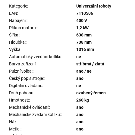
Kategorie
:
Univerzální roboty
EAN
:
7110506
Napájení:
:
400 V
Příkon motoru:
:
1,2 kW
Šířka:
:
638 mm
Hloubka:
:
738 mm
Výška:
:
1316 mm
Automatický zvedání kotlíku:
:
ne
Barva zařízení:
:
stříbrná / zlatá
Pulzní volba:
:
ano / ne
Český popis stroje:
:
ano
Digitální ovládání:
:
ne
Druh pohonu:
:
ozubený řemen
Hmotnost:
:
260 kg
Mechanické ovládání:
:
ano
Mechanické zvedání kotlíku:
:
ano
Hák:
:
ano
Metla:
:
ano