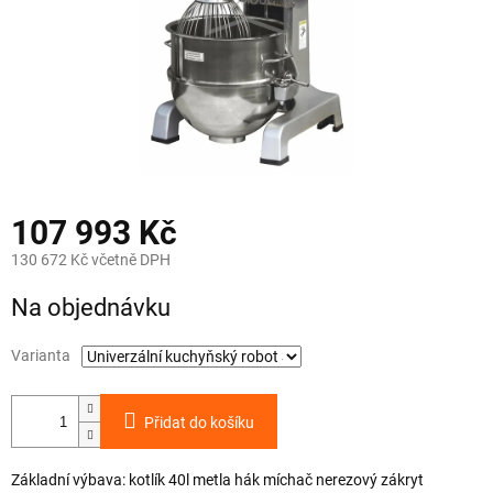
107 993 Kč
130 672 Kč včetně DPH
Měrná
Na objednávku
cena:
Varianta
Přidat do košíku
Základní výbava: kotlík 40l metla hák míchač nerezový zákryt