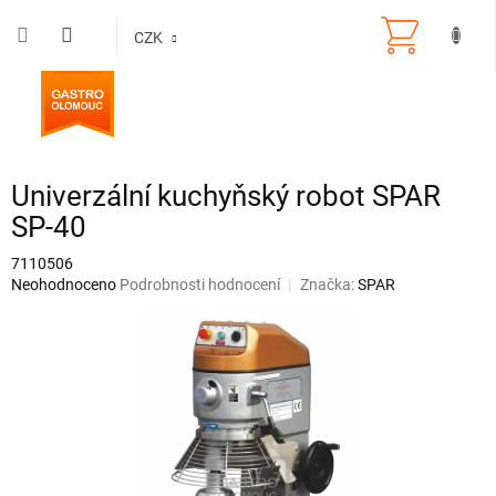
Přejít
na
CZK
obsah
Univerzální kuchyňský robot SPAR
SP-40
7110506
Průměrné
Neohodnoceno
Podrobnosti hodnocení
Značka:
SPAR
hodnocení
produktu
je
0,0
z
5
hvězdiček.