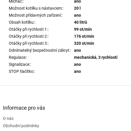
Míchač:
:
ano
Možnost kotlíku s nástavcem:
:
20 l
Možnost přídavných zařízení:
:
ano
Obsah kotlíku:
:
40 litrů
Otáčky při rychlosti 1:
:
99 ot/min
Otáčky při rychlosti 2:
:
176 ot/min
Otáčky při rychlosti 3:
:
320 ot/min
Odnímatelný bezpečnostní zákryt:
:
ano
Regulace:
:
mechanická, 3 rychlosti
Signalizace:
:
ano
STOP tlačítko:
:
ano
Z
á
p
a
Informace pro vás
t
O nás
í
Obchodní podmínky