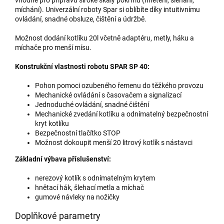
míchání). Univerzální roboty Spar si oblíbíte díky intuitivnímu
ovládání, snadné obsluze, čištění a údržbě.
Možnost dodání kotlíku 20l včetně adaptéru, metly, háku a
míchače pro menší mísu.
Konstrukční vlastnosti robotu SPAR SP 40:
Pohon pomoci ozubeného řemenu do těžkého provozu
Mechanické ovládání s časovačem a signalizací
Jednoduché ovládání, snadné čištění
Mechanické zvedání kotlíku a odnímatelný bezpečnostní
kryt kotlíku
Bezpečnostní tlačítko STOP
Možnost dokoupit menší 20 litrový kotlík s nástavci
Základní výbava příslušenství:
nerezový kotlík s odnímatelným krytem
hnětací hák, šlehací metla a míchač
gumové návleky na nožičky
Doplňkové parametry