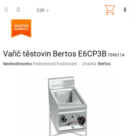
Přejít
na
CZK
obsah
Vařič těstovin Bertos E6CP3B
7096114
Průměrné
Neohodnoceno
Podrobnosti hodnocení
Značka:
Bertos
hodnocení
produktu
je
0,0
z
5
hvězdiček.