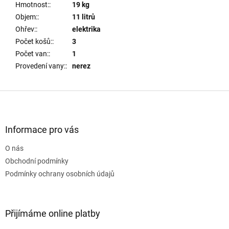
Hmotnost:
:
19 kg
Objem:
:
11 litrů
Ohřev:
:
elektrika
Počet košů:
:
3
Počet van:
:
1
Provedení vany:
:
nerez
Z
á
p
a
Informace pro vás
t
O nás
í
Obchodní podmínky
Podmínky ochrany osobních údajů
Přijímáme online platby