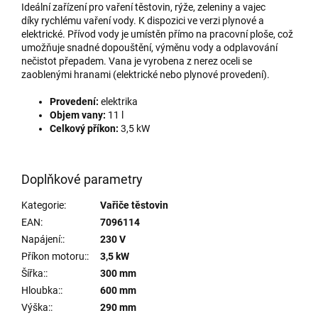
Ideální zařízení pro vaření těstovin, rýže, zeleniny a vajec
díky rychlému vaření vody. K dispozici ve verzi plynové a
elektrické. Přívod vody je umístěn přímo na pracovní ploše, což
umožňuje snadné dopouštění, výměnu vody a odplavování
nečistot přepadem. Vana je vyrobena z nerez oceli se
zaoblenými hranami (elektrické nebo plynové provedení).
Provedení:
elektrika
Objem vany:
11 l
Celkový příkon:
3,5 kW
Doplňkové parametry
Kategorie
:
Vařiče těstovin
EAN
:
7096114
Napájení:
:
230 V
Příkon motoru:
:
3,5 kW
Šířka:
:
300 mm
Hloubka:
:
600 mm
Výška:
:
290 mm