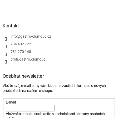
Kontakt
info
@
gastro-olomouc.cz
734 402 722
731 270 148
profi.gastro.olomouc
Odebírat newsletter
Vložte svůj e-mail a my vám budeme zasílat informace o nových
produktech na našem e-shopu.
E-mail
Vložením e-mailu souhlasíte s
podmínkami ochrany osobních