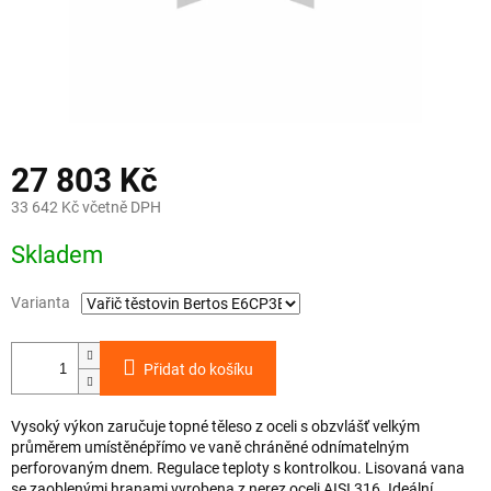
27 803 Kč
33 642 Kč včetně DPH
Měrná
Skladem
cena:
Varianta
Přidat do košíku
Vysoký výkon zaručuje topné těleso z oceli s obzvlášť velkým
průměrem umístěnépřímo ve vaně chráněné odnímatelným
perforovaným dnem. Regulace teploty s kontrolkou. Lisovaná vana
se zaoblenými hranami vyrobena z nerez oceli AISI 316. Ideální