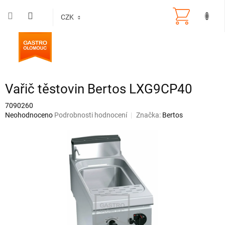
Přejít
na
CZK
obsah
Vařič těstovin Bertos LXG9CP40
7090260
Průměrné
Neohodnoceno
Podrobnosti hodnocení
Značka:
Bertos
hodnocení
produktu
je
0,0
z
5
hvězdiček.