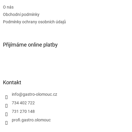
t
O nás
í
Obchodní podmínky
Podmínky ochrany osobních údajů
Přijímáme online platby
Kontakt
info
@
gastro-olomouc.cz
734 402 722
731 270 148
profi.gastro.olomouc