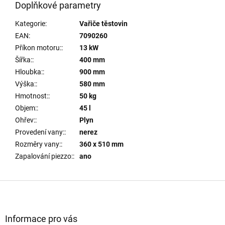
Doplňkové parametry
Kategorie
:
Vařiče těstovin
EAN
:
7090260
Příkon motoru:
:
13 kW
Šířka:
:
400 mm
Hloubka:
:
900 mm
Výška:
:
580 mm
Hmotnost:
:
50 kg
Objem:
:
45 l
Ohřev:
:
Plyn
Provedení vany:
:
nerez
Rozměry vany:
:
360 x 510 mm
Zapalování piezzo:
:
ano
Z
á
p
a
Informace pro vás