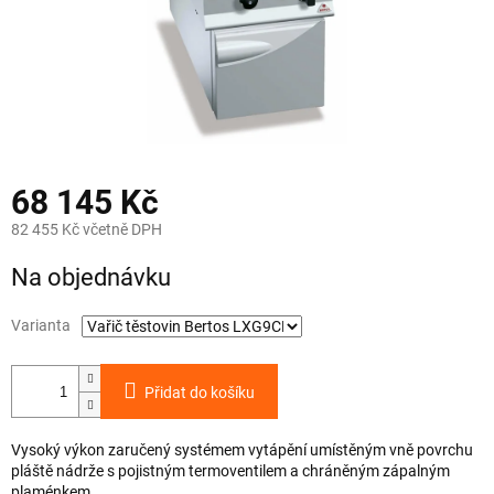
68 145 Kč
82 455 Kč včetně DPH
Měrná
Na objednávku
cena:
Varianta
Přidat do košíku
Vysoký výkon zaručený systémem vytápění umístěným vně povrchu
pláště nádrže s pojistným termoventilem a chráněným zápalným
plaménkem...