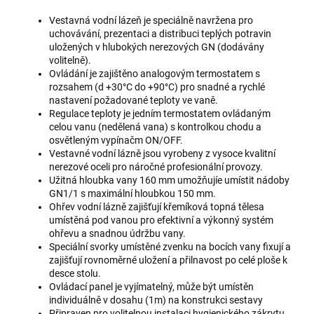
Vestavná vodní lázeň je speciálně navržena pro
uchovávání, prezentaci a distribuci teplých potravin
uložených v hlubokých nerezových GN (dodávány
volitelně).
Ovládání je zajištěno analogovým termostatem s
rozsahem (d +30°C do +90°C) pro snadné a rychlé
nastavení požadované teploty ve vaně.
Regulace teploty je jedním termostatem ovládaným
celou vanu (nedělená vana) s kontrolkou chodu a
osvětleným vypínačm ON/OFF.
Vestavné vodní lázně jsou vyrobeny z vysoce kvalitní
nerezové oceli pro náročné profesionální provozy.
Užitná hloubka vany 160 mm umožňujíe umístit nádoby
GN1/1 s maximální hloubkou 150 mm.
Ohřev vodní lázně zajišťují křemíková topná tělesa
umístěná pod vanou pro efektivní a výkonný systém
ohřevu a snadnou údržbu vany.
Speciální svorky umístěné zvenku na bocích vany fixují a
zajišťují rovnoměrné uložení a přilnavost po celé ploše k
desce stolu.
Ovládací panel je vyjímatelný, může být umístěn
individuálně v dosahu (1m) na konstrukci sestavy
Připraven pro volitelnou instalaci hygienického zákrytu