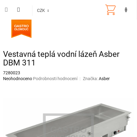
Přejít
na
CZK
obsah
Vestavná teplá vodní lázeň Asber
DBM 311
7280023
Průměrné
Neohodnoceno
Podrobnosti hodnocení
Značka:
Asber
hodnocení
produktu
je
0,0
z
5
hvězdiček.