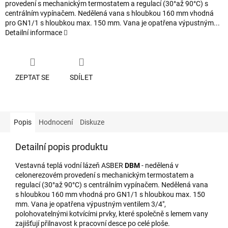
provedení s mechanickým termostatem a regulací (30°až 90°C) s
centrálním vypínačem. Nedělená vana s hloubkou 160 mm vhodná
pro GN1/1 s hloubkou max. 150 mm. Vana je opatřena výpustným...
Detailní informace
ZEPTAT SE
SDÍLET
Popis
Hodnocení
Diskuze
Detailní popis produktu
Vestavná teplá vodní lázeň ASBER
DBM
- nedělená v
celonerezovém provedení s mechanickým termostatem a
regulací (30°až 90°C) s centrálním vypínačem. Nedělená vana
s hloubkou 160 mm vhodná pro GN1/1 s hloubkou max. 150
mm. Vana je opatřena výpustným ventilem 3/4",
polohovatelnými kotvícími prvky, které společně s lemem vany
zajišťují přilnavost k pracovní desce po celé ploše.