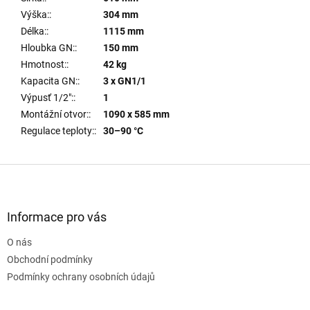
Výška:
:
304 mm
Délka:
:
1115 mm
Hloubka GN:
:
150 mm
Hmotnost:
:
42 kg
Kapacita GN:
:
3 x GN1/1
Výpusť 1/2":
:
1
Montážní otvor:
:
1090 x 585 mm
Regulace teploty:
:
30–90 °C
Z
á
p
a
Informace pro vás
t
O nás
í
Obchodní podmínky
Podmínky ochrany osobních údajů