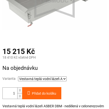
15 215 Kč
18 410 Kč včetně DPH
Měrná
Na objednávku
cena:
Varianta
Přidat do košíku
Vestavná teplá vodní lázeň ASBER DBM - nedělená v celonerezovém