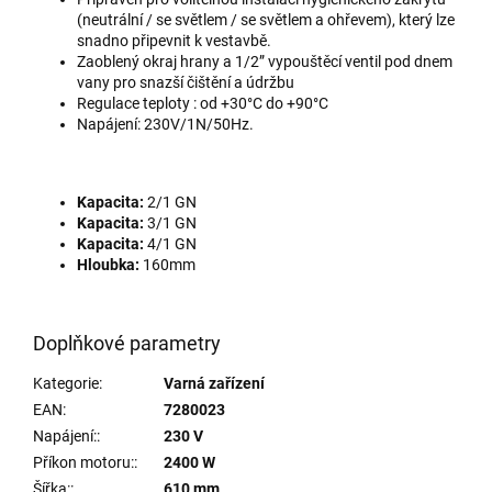
(neutrální / se světlem / se světlem a ohřevem), který lze
snadno připevnit k vestavbě.
Zaoblený okraj hrany a 1/2” vypouštěcí ventil pod dnem
vany pro snazší čištění a údržbu
Regulace teploty : od +30°C do +90°C
Napájení: 230V/1N/50Hz.
Kapacita:
2/1 GN
Kapacita:
3/1 GN
Kapacita:
4/1 GN
Hloubka:
160mm
Doplňkové parametry
Kategorie
:
Varná zařízení
EAN
:
7280023
Napájení:
:
230 V
Příkon motoru:
:
2400 W
Šířka:
:
610 mm