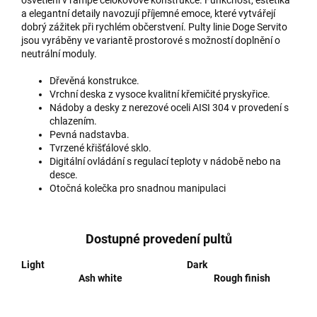
a elegantní detaily navozují příjemné emoce, které vytvářejí
dobrý zážitek při rychlém občerstvení. Pulty linie Doge Servito
jsou vyráběny ve variantě prostorové s možností doplnění o
neutrální moduly.
Dřevěná konstrukce.
Vrchní deska z vysoce kvalitní křemičité pryskyřice.
Nádoby a desky z nerezové oceli AISI 304 v provedení s
chlazením.
Pevná nadstavba.
Tvrzené křišťálové sklo.
Digitální ovládání s regulací teploty v nádobě nebo na
desce.
Otočná kolečka pro snadnou manipulaci
Dostupné provedení pultů
Light Dark
Ash white Rough finish