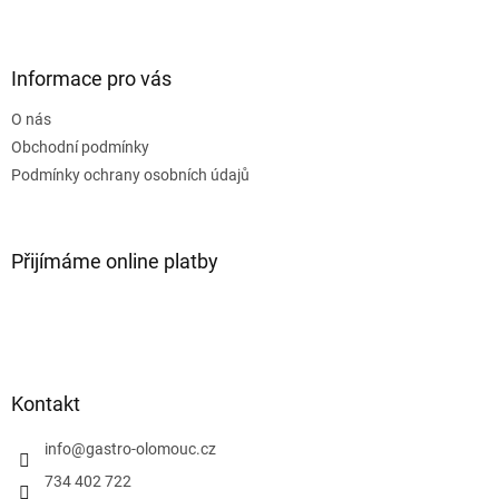
Z
á
p
a
Informace pro vás
t
O nás
í
Obchodní podmínky
Podmínky ochrany osobních údajů
Přijímáme online platby
Kontakt
info
@
gastro-olomouc.cz
734 402 722