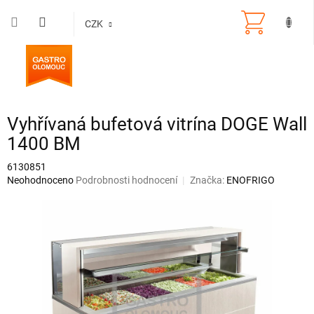
Přejít
na
CZK
obsah
Vyhřívaná bufetová vitrína DOGE Wall
1400 BM
6130851
Průměrné
Neohodnoceno
Podrobnosti hodnocení
Značka:
ENOFRIGO
hodnocení
produktu
je
0,0
z
5
hvězdiček.