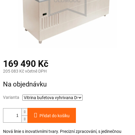
169 490 Kč
205 083 Kč včetně DPH
Měrná
Na objednávku
cena:
Varianta
Přidat do košíku
Nová linie s inovativními tvary. Precizní zpracování, s jedinečnou