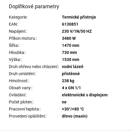
Doplňkové parametry
Kategorie
:
Termické přístroje
EAN
:
6130851
Napájení:
:
230 V/1N/50 HZ
Příkon motoru:
:
3480 W
Šířka:
:
1470 mm
Hloubka:
:
730 mm
Výška:
:
1530 mm
Druh ohřevu nebo chlazení:
:
vodní lázeň
Druh umístění:
:
přístěnné
Hmotnost:
:
238 kg
Obsah vany:
:
4 x GN 1/1
Ovládání:
:
elektronické s displejem
Počet ploten:
:
ne
Pracovní teplota:
:
+30°/+80 °C
Provedení opláštění:
:
dřevo (masiv)