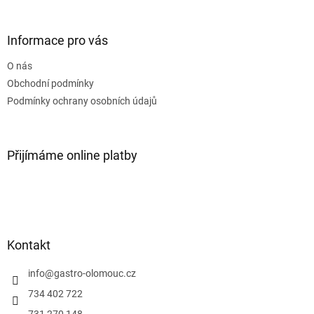
á
p
a
Informace pro vás
t
O nás
í
Obchodní podmínky
Podmínky ochrany osobních údajů
Přijímáme online platby
Kontakt
info
@
gastro-olomouc.cz
734 402 722
731 270 148