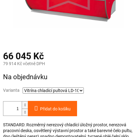
66 045 Kč
79 914 Kč včetně DPH
Měrná
Na objednávku
cena:
Varianta
Přidat do košíku
STANDARD: Rozměrný nerezový chladící úložný prostor, nerezová
pracovní deska, osvětlený výstavní prostor a také barevné čelo pultu,
dno (leštěný nerez) snadno demontovatelný, tvrzené oblé čelní sklo