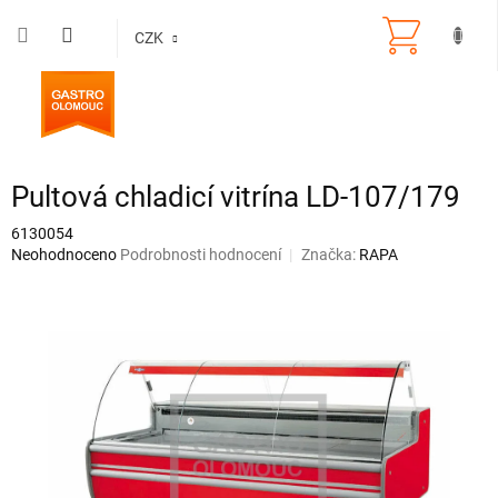
Přejít
na
CZK
obsah
Pultová chladicí vitrína LD-107/179
6130054
Průměrné
Neohodnoceno
Podrobnosti hodnocení
Značka:
RAPA
hodnocení
produktu
je
0,0
z
5
hvězdiček.