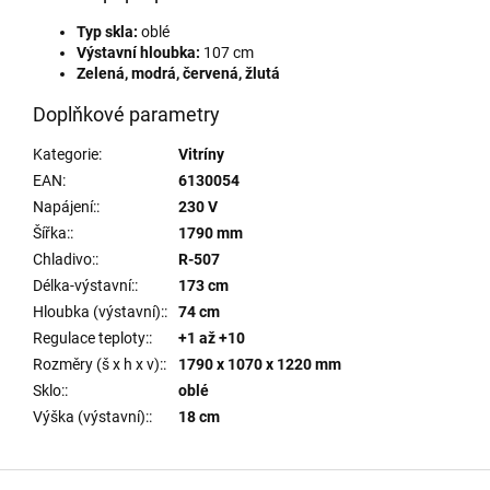
Typ skla:
oblé
Výstavní hloubka:
107 cm
Zelená, modrá, červená, žlutá
Doplňkové parametry
Kategorie
:
Vitríny
EAN
:
6130054
Napájení:
:
230 V
Šířka:
:
1790 mm
Chladivo:
:
R-507
Délka-výstavní:
:
173 cm
Hloubka (výstavní):
:
74 cm
Regulace teploty:
:
+1 až +10
Rozměry (š x h x v):
:
1790 x 1070 x 1220 mm
Sklo:
:
oblé
Výška (výstavní):
:
18 cm
Z