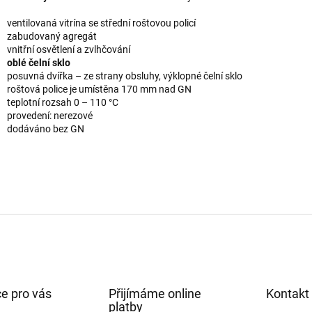
ventilovaná vitrína se střední roštovou policí
zabudovaný agregát
vnitřní osvětlení a zvlhčování
oblé čelní sklo
posuvná dvířka – ze strany obsluhy, výklopné čelní sklo
roštová police je umístěna 170 mm nad GN
teplotní rozsah 0 – 110 °C
provedení: nerezové
dodáváno bez GN
e pro vás
Přijímáme online
Kontakt
platby