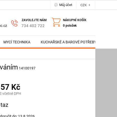
Můj účet
CZK
NÁKUPNÍ KOŠÍK
734 402 722
c.cz
0 položek
MYCÍ TECHNIKA
KUCHAŘSKÉ A BAROVÉ POTŘEBY
NERE
ováním
14100197
157 Kč
č včetně DPH
taz
oručit do:
13.8.2026