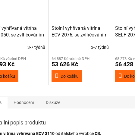
í vyhřívaná vitrína
Stolní vyhřívaná vitrína
Stolní vy
050, se zvlhčováním
ECV 2076, se zvlhčováním
SELF 207
zvlhčová
3-7 týdnů
3-7 týdnů
 Kč včetně DPH
64 887 Kč včetně DPH
68 278 Kč 
93 Kč
53 626 Kč
56 428
o košíku
Do košíku
Do ko
s
Hodnocení
Diskuze
ailní popis produktu
ní vitrína vyhřívaná ECV 3110
od italského výrobce
CB.