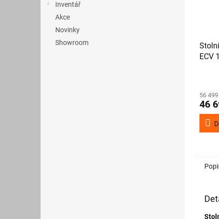
Inventář
Akce
Novinky
Showroom
Stoln
ECV 1
56 499
46 6
D
Popi
Det
Stol