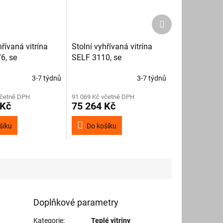
Další
produkt
hřívaná vitrína
Stolní vyhřívaná vitrína
6, se
SELF 3110, se
ním
zvlhčováním
3-7 týdnů
3-7 týdnů
včetně DPH
91 069 Kč včetně DPH
 Kč
75 264 Kč
šíku
Do košíku
Doplňkové parametry
Kategorie
:
Teplé vitríny