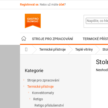
Přejít
Registrovat se
. Nebo už máte
účet
?
na
obsah
STROJE PRO ZPRACOVÁNÍ
TERMICKÉ PŘÍS
Domů
Termické přístroje
Teplé vitríny
Sto
P
Stol
o
Přeskočit
s
Průměr
Kategorie
Neohod
kategorie
t
hodnoce
r
produkt
Stroje pro zpracování
a
je
Termické přístroje
n
0,0
z
Konvektomaty
n
5
í
Retigo
hvězdič
p
Retigo příslušenství