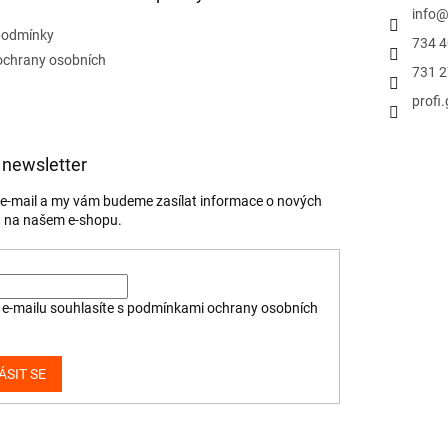
info
podmínky
734 4
ochrany osobních
731 2
profi
 newsletter
j e-mail a my vám budeme zasílat informace o nových
 na našem e-shopu.
e-mailu souhlasíte s
podmínkami ochrany osobních
ÁSIT SE