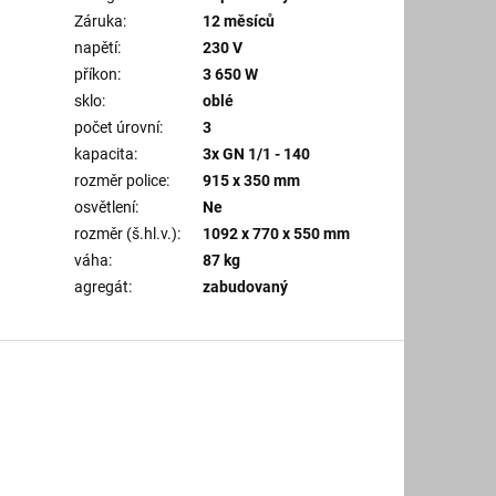
Záruka
:
12 měsíců
napětí
:
230 V
příkon
:
3 650 W
sklo
:
oblé
počet úrovní
:
3
kapacita
:
3x GN 1/1 - 140
rozměr police
:
915 x 350 mm
osvětlení
:
Ne
rozměr (š.hl.v.)
:
1092 x 770 x 550 mm
váha
:
87 kg
agregát
:
zabudovaný