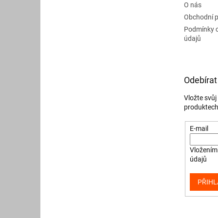
O nás
Obchodní 
Podmínky 
údajů
Odebírat
Vložte svů
produktech
E-mail
Vložením 
údajů
PŘIHL