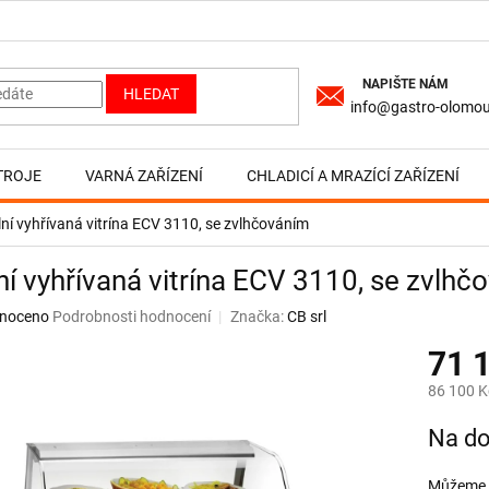
HLEDAT
info@gastro-olomou
TROJE
VARNÁ ZAŘÍZENÍ
CHLADICÍ A MRAZÍCÍ ZAŘÍZENÍ
lní vyhřívaná vitrína ECV 3110, se zvlhčováním
ní vyhřívaná vitrína ECV 3110, se zvlhč
né
noceno
Podrobnosti hodnocení
Značka:
CB srl
ní
71 
u
86 100 K
Měrná
Na do
cena:
ek.
Můžeme d