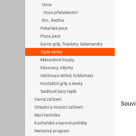
a
Unox
n
Unox příslušenství
e
Rm , Redfox
l
Pekařské pece
Pizza pece
Gyros grily, Toastery, Salamandry
Teplé vitríny
Mikrovlnné trouby
Kávovary, mlýnky
Udržovací skříně, holdomaty
Kontaktní grily a desky
Salátové bary teplé
Varná zařízení
Souvi
Chladicí a mrazící zařízení
Mycí technika
Kuchařské a barové potřeby
Nerezový program