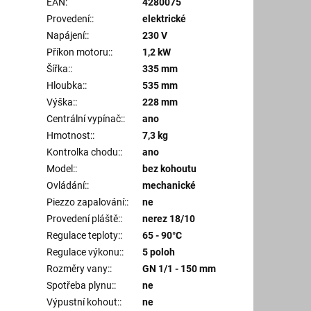
EAN
:
4280075
Provedení:
:
elektrické
Napájení:
:
230 V
Příkon motoru:
:
1,2 kW
Šířka:
:
335 mm
Hloubka:
:
535 mm
Výška:
:
228 mm
Centrální vypínač:
:
ano
Hmotnost:
:
7,3 kg
Kontrolka chodu:
:
ano
Model:
:
bez kohoutu
Ovládání:
:
mechanické
Piezzo zapalování:
:
ne
Provedení pláště:
:
nerez 18/10
Regulace teploty:
:
65 - 90°C
Regulace výkonu:
:
5 poloh
Rozměry vany:
:
GN 1/1 - 150 mm
Spotřeba plynu:
:
ne
Výpustní kohout:
:
ne