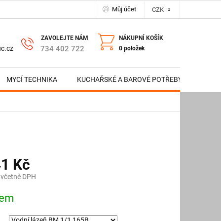
Můj účet
CZK
NÁKUPNÍ KOŠÍK
734 402 722
c.cz
0 položek
MYCÍ TECHNIKA
KUCHAŘSKÉ A BAROVÉ POTŘEBY
NERE
41 Kč
 včetně DPH
dem