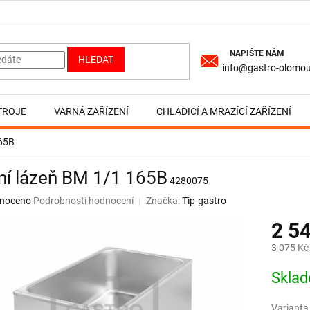
HLEDAT
info@gastro-olomou
TROJE
VARNÁ ZAŘÍZENÍ
CHLADICÍ A MRAZÍCÍ ZAŘÍZENÍ
165B
ní lázeň BM 1/1 165B
4280075
né
noceno
Podrobnosti hodnocení
Značka:
Tip-gastro
ní
2 5
u
3 075 Kč
Měrná
Skla
cena:
ek.
Varianta