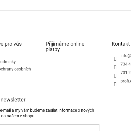
e pro vás
Přijímáme online
Kontakt
platby
info
podmínky
734 4
ochrany osobních
731 2
profi
 newsletter
j e-mail a my vám budeme zasílat informace o nových
 na našem e-shopu.