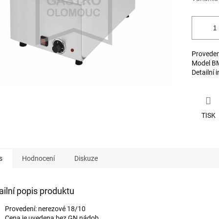
Proveden
Model BM
Detailní 
TISK
s
Hodnocení
Diskuze
ailní popis produktu
Provedení: nerezové 18/10
Cena je uvedena bez GN nádob.