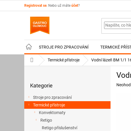
Přejít
Registrovat se
. Nebo už máte
účet
?
na
obsah
STROJE PRO ZPRACOVÁNÍ
TERMICKÉ PŘÍS
Domů
Termické přístroje
Vodní lázeň BM 1/1 
P
Vod
o
Přeskočit
s
Průměr
Kategorie
Neohod
kategorie
t
hodnoce
r
produkt
Stroje pro zpracování
a
je
Termické přístroje
n
0,0
z
Konvektomaty
n
5
í
Retigo
hvězdič
p
Retigo příslušenství