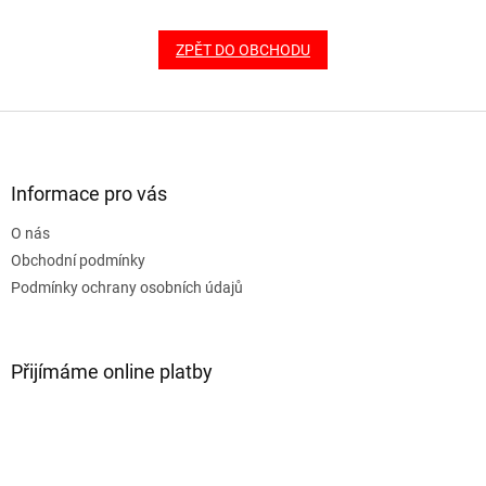
ZPĚT DO OBCHODU
Z
á
p
a
Informace pro vás
t
O nás
í
Obchodní podmínky
Podmínky ochrany osobních údajů
Přijímáme online platby