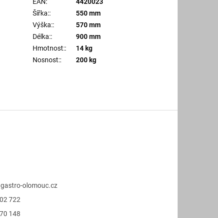
EAN
:
4420023
Šířka:
:
550 mm
Výška:
:
570 mm
Délka:
:
900 mm
Hmotnost:
:
14 kg
Nosnost:
:
200 kg
@
gastro-olomouc.cz
02 722
70 148