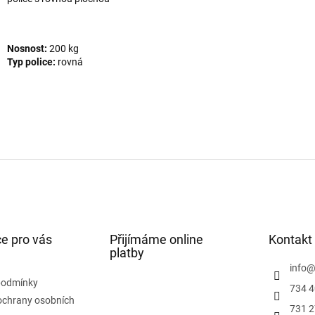
Nosnost:
200 kg
Typ police:
rovná
e pro vás
Přijímáme online
Kontakt
platby
info
podmínky
734 4
ochrany osobních
731 2