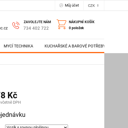
Můj účet
CZK
NÁKUPNÍ KOŠÍK
734 402 722
c.cz
0 položek
MYCÍ TECHNIKA
KUCHAŘSKÉ A BAROVÉ POTŘEBY
NERE
78 Kč
 včetně DPH
jednávku