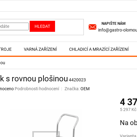
HLEDAT
info@gastro-olomou
TROJE
VARNÁ ZAŘÍZENÍ
CHLADICÍ A MRAZÍCÍ ZAŘÍZENÍ
nou
k s rovnou plošinou
4420023
né
noceno
Podrobnosti hodnocení
Značka:
OEM
ní
4 3
u
5 297 Kč
Měrná
Na ob
cena:
ek.
Varianta