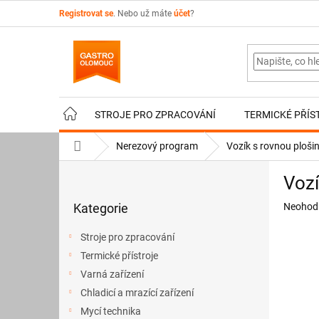
Přejít
Registrovat se
. Nebo už máte
účet
?
na
obsah
STROJE PRO ZPRACOVÁNÍ
TERMICKÉ PŘÍS
Domů
Nerezový program
Vozík s rovnou ploši
P
Vozí
o
Přeskočit
s
Průměr
Kategorie
Neohod
kategorie
t
hodnoce
r
produkt
Stroje pro zpracování
a
je
Termické přístroje
n
0,0
z
Varná zařízení
n
5
í
Chladicí a mrazící zařízení
hvězdič
p
Mycí technika