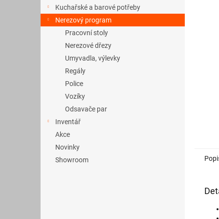
a
Kuchařské a barové potřeby
n
Nerezový program
e
Pracovní stoly
l
Nerezové dřezy
Umyvadla, výlevky
Regály
Police
Vozíky
Odsavače par
Inventář
Akce
Novinky
Popi
Showroom
Det