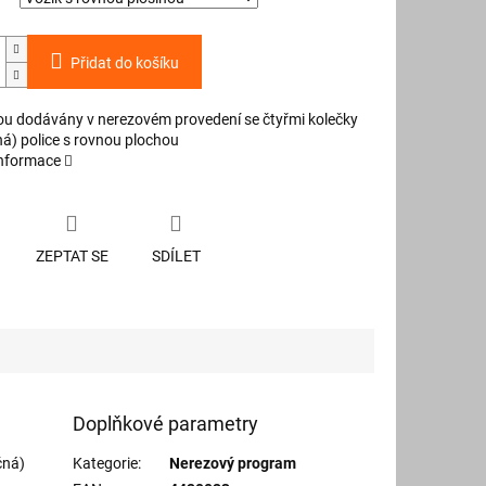
Přidat do košíku
sou dodávány v nerezovém provedení se čtyřmi kolečky
ná) police s rovnou plochou
informace
ZEPTAT SE
SDÍLET
Doplňkové parametry
čná)
Kategorie
:
Nerezový program