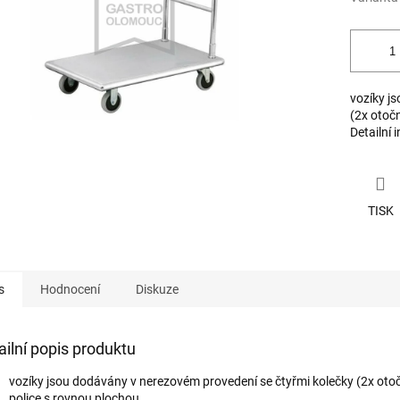
vozíky j
(2x otoč
Detailní 
TISK
s
Hodnocení
Diskuze
ailní popis produktu
vozíky jsou dodávány v nerezovém provedení se čtyřmi kolečky (2x oto
police s rovnou plochou