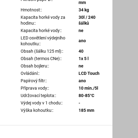
mm
Hmotnost:
:
34 kg
Kapacita horké vody za
30l / 240
hodinu:
:
šálků
Kapacita horké vody:
:
ne
LED osvětlení výdejního
ano
kohoutku:
:
Obsah (šálku 125 ml):
:
40
Obsah (termos CNe):
:
1x 5 l
Obsah bojleru:
:
ne
Ovládání:
:
LCD Touch
Papírový filtr:
:
ano
Příprava vody:
:
10 min./5l
Udržovací teplota:
:
80-85°C
Výdej vody v 1 chodu:
:
-
Výška kohoutku:
:
185 mm