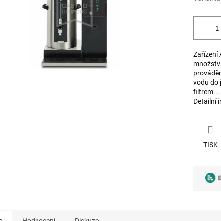
Zařízení 
množství
prováděn
vodu do 
filtrem...
Detailní 
TISK
s
Hodnocení
Diskuze