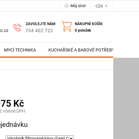
Můj účet
CZK
NÁKUPNÍ KOŠÍK
734 402 722
c.cz
0 položek
MYCÍ TECHNIKA
KUCHAŘSKÉ A BAROVÉ POTŘEBY
NERE
975 Kč
č včetně DPH
jednávku