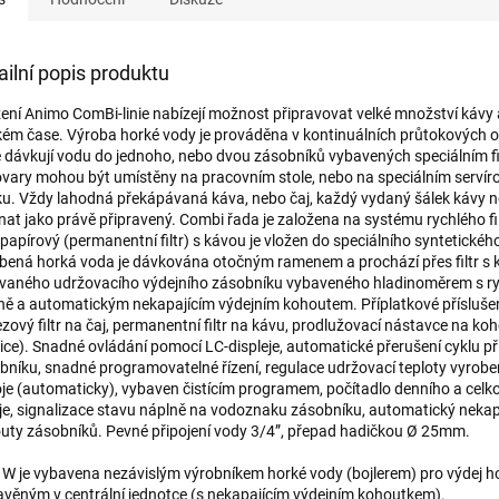
ailní popis produktu
zení Animo ComBi-linie nabízejí možnost připravovat velké množství kávy 
kém čase. Výroba horké vody je prováděna v kontinuálních průtokových o
é dávkují vodu do jednoho, nebo dvou zásobníků vybavených speciálním fi
vary mohou být umístěny na pracovním stole, nebo na speciálním servír
ku. Vždy lahodná překápávaná káva, nebo čaj, každý vydaný šálek kávy n
nat jako právě připravený. Combi řada je založena na systému rychlého fi
 papírový (permanentní filtr) s kávou je vložen do speciálního syntetickéh
bená horká voda je dávkována otočným ramenem a prochází přes filtr s 
ovaného udržovacího výdejního zásobníku vybaveného hladinoměrem s r
ně a automatickým nekapajícím výdejním kohoutem. Příplatkové přísluše
ezový filtr na čaj, permanentní filtr na kávu, prodlužovací nástavce na koh
ice). Snadné ovládání pomocí LC-displeje, automatické přerušení cyklu př
bníku, snadné programovatelné řízení, regulace udržovací teploty vyrob
je (automaticky), vybaven čistícím programem, počítadlo denního a celk
je, signalizace stavu náplně na vodoznaku zásobníku, automatický nekap
uty zásobníků. Pevné připojení vody 3/4”, přepad hadičkou Ø 25mm.
e W je vybavena nezávislým výrobníkem horké vody (bojlerem) pro výdej h
avěným v centrální jednotce (s nekapajícím výdejním kohoutkem).