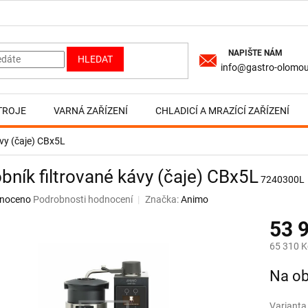
HLEDAT
info@gastro-olomou
TROJE
VARNÁ ZAŘÍZENÍ
CHLADICÍ A MRAZÍCÍ ZAŘÍZENÍ
ávy (čaje) CBx5L
bník filtrované kávy (čaje) CBx5L
7240300L
né
noceno
Podrobnosti hodnocení
Značka:
Animo
ní
53 
u
65 310 K
Měrná
Na ob
cena:
ek.
Varianta