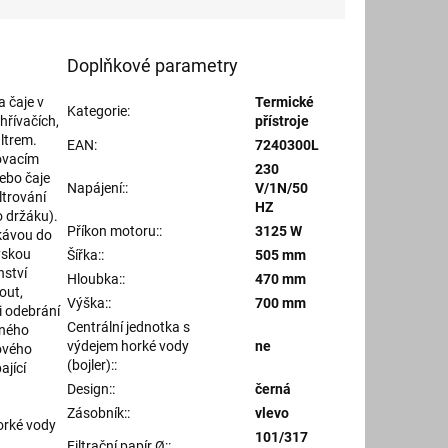
Doplňkové parametry
a čaje v
Termické
Kategorie
:
hřívačích,
přístroje
ltrem.
EAN
:
7240300L
ovacím
230
ebo čaje
Napájení:
:
V/1N/50
ltrování
HZ
o držáku).
Příkon motoru:
:
3125 W
kávou do
yskou
Šířka:
:
505 mm
nství
Hloubka:
:
470 mm
out,
Výška:
:
700 mm
i odebrání
Centrální jednotka s
eného
výdejem horké vody
ne
ového
(bojler):
:
ající
Design:
:
černá
Zásobník:
:
vlevo
orké vody
101/317
Filtrační papír Ø:
: