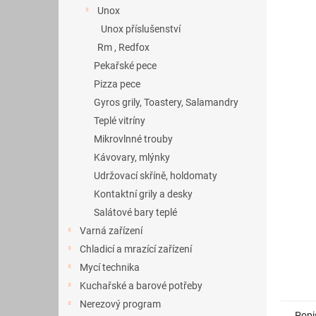
a
Unox
n
Unox příslušenství
e
Rm , Redfox
l
Pekařské pece
Pizza pece
Gyros grily, Toastery, Salamandry
Teplé vitríny
Mikrovlnné trouby
Kávovary, mlýnky
Udržovací skříně, holdomaty
Kontaktní grily a desky
Salátové bary teplé
Varná zařízení
Chladicí a mrazící zařízení
Mycí technika
Kuchařské a barové potřeby
Nerezový program
Popi