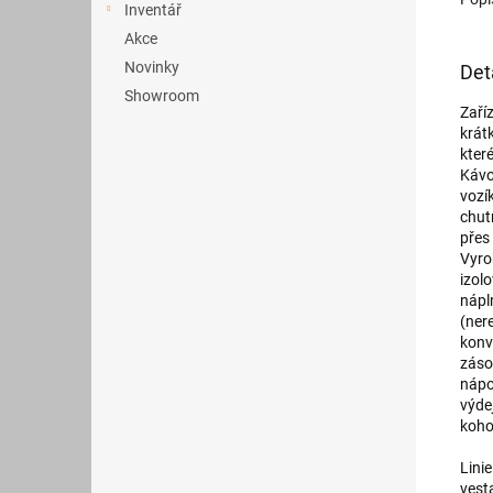
Inventář
Akce
Novinky
Det
Showroom
Zaří
krát
kter
Kávo
vozí
chut
přes
Vyro
izol
nápl
(ner
konv
záso
nápo
výde
koho
Lini
vest