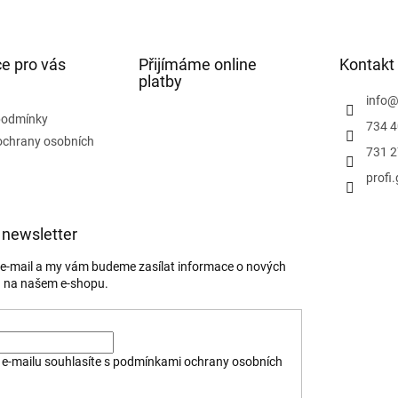
e pro vás
Přijímáme online
Kontakt
platby
info
podmínky
734 4
ochrany osobních
731 2
profi
 newsletter
j e-mail a my vám budeme zasílat informace o nových
 na našem e-shopu.
e-mailu souhlasíte s
podmínkami ochrany osobních