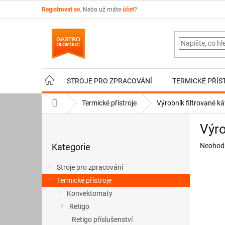
Přejít
Registrovat se
. Nebo už máte
účet
?
na
obsah
STROJE PRO ZPRACOVÁNÍ
TERMICKÉ PŘÍS
Domů
Termické přístroje
Výrobník filtrované k
P
Výro
o
Přeskočit
s
Průměr
Kategorie
Neohod
kategorie
t
hodnoce
r
produkt
Stroje pro zpracování
a
je
Termické přístroje
n
0,0
z
Konvektomaty
n
5
í
Retigo
hvězdič
p
Retigo příslušenství