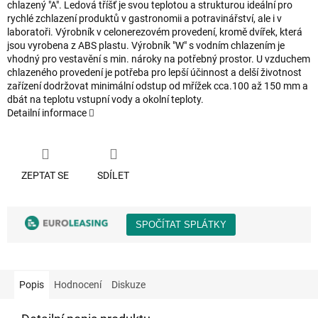
chlazený "A". Ledová tříšť je svou teplotou a strukturou ideální pro
rychlé zchlazení produktů v gastronomii a potravinářství, ale i v
laboratoři. Výrobník v celonerezovém provedení, kromě dvířek, která
jsou vyrobena z ABS plastu. Výrobník "W" s vodním chlazením je
vhodný pro vestavění s min. nároky na potřebný prostor. U vzduchem
chlazeného provedení je potřeba pro lepší účinnost a delší životnost
zařízení dodržovat minimální odstup od mřížek cca.100 až 150 mm a
dbát na teplotu vstupní vody a okolní teploty.
Detailní informace
ZEPTAT SE
SDÍLET
Popis
Hodnocení
Diskuze