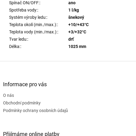
Spínač ON/OFF:
:
ano
Spotřeba vody:
:
1 l/kg
Systém výroby ledu:
:
šnekový
Teplota okolí (min./max.):
:
+10/+43°C
Teplota vody (min./max.):
:
+3/+32°C
Tvar ledu:
:
drť
Délka:
:
1025 mm
Z
á
p
a
Informace pro vás
t
O nás
í
Obchodní podmínky
Podmínky ochrany osobních údajů
Přijímáme online platby