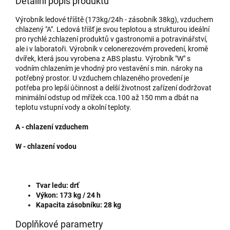
Detailní popis produktu
Výrobník ledové tříště (173kg/24h - zásobník 38kg), vzduchem
chlazený "A". Ledová tříšť je svou teplotou a strukturou ideální
pro rychlé zchlazení produktů v gastronomii a potravinářství,
ale i v laboratoři. Výrobník v celonerezovém provedení, kromě
dvířek, která jsou vyrobena z ABS plastu. Výrobník "W" s
vodním chlazením je vhodný pro vestavění s min. nároky na
potřebný prostor. U vzduchem chlazeného provedení je
potřeba pro lepší účinnost a delší životnost zařízení dodržovat
minimální odstup od mřížek cca.100 až 150 mm a dbát na
teplotu vstupní vody a okolní teploty.
A - chlazení vzduchem
W - chlazení vodou
Tvar ledu: drť
Výkon: 173 kg / 24 h
Kapacita zásobníku: 28 kg
Doplňkové parametry