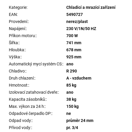
Kategorie
:
Chladicí a mrazící zařízení
EAN
:
5490727
Provedení:
:
nerez/plast
Napájení:
:
230 V/1N/50 HZ
Příkon motoru:
:
700 W
Šířka:
:
741 mm
Hloubka:
:
678 mm
Výška:
:
925 mm
Automatický mycí systém CS:
:
ano
Chladivo:
:
R 290
Druh chlazení:
:
A - vzduchem
Hmotnost:
:
85 kg
Izolovací zatahovací dveře:
:
ano
Kapacita zásobníků:
:
38 kg
Max. výkon za 24 h:
:
150 kg
Odpadové čerpadlo DP:
:
ne
Odpad vody:
:
průměr 24 mm
Přívod vody:
:
pr. 3/4