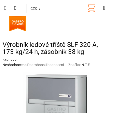
Přejít
na
CZK
obsah
Výrobník ledové tříště SLF 320 A,
173 kg/24 h, zásobník 38 kg
5490727
Průměrné
Neohodnoceno
Podrobnosti hodnocení
Značka:
N.T.F.
hodnocení
produktu
je
0,0
z
5
hvězdiček.