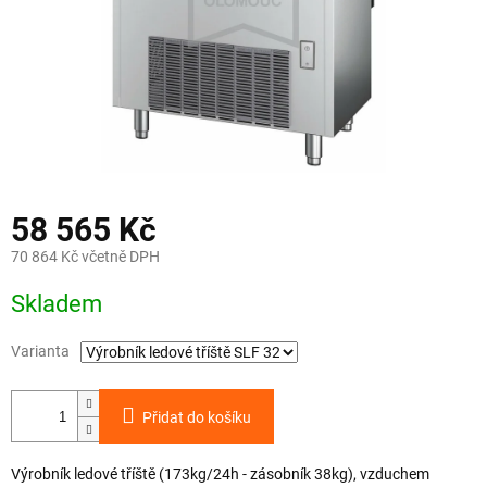
58 565 Kč
70 864 Kč včetně DPH
Měrná
Skladem
cena:
Varianta
Přidat do košíku
Výrobník ledové tříště (173kg/24h - zásobník 38kg), vzduchem