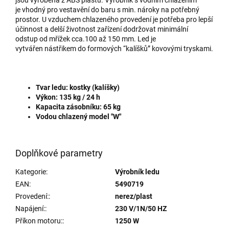
je vhodný pro vestavění do baru s min. nároky na potřebný
prostor. U vzduchem chlazeného provedení je potřeba pro lepší
účinnost a delší životnost zařízení dodržovat minimální
odstup od mřížek cca.100 až 150 mm. Led je
vytvářen nástřikem do formových “kalíšků” kovovými tryskami.
Tvar ledu: kostky (kalíšky)
Výkon: 135 kg / 24 h
Kapacita zásobníku: 65 kg
Vodou chlazený model "W"
Doplňkové parametry
Kategorie
:
Výrobník ledu
EAN
:
5490719
Provedení:
:
nerez/plast
Napájení:
:
230 V/1N/50 HZ
Příkon motoru:
:
1250 W