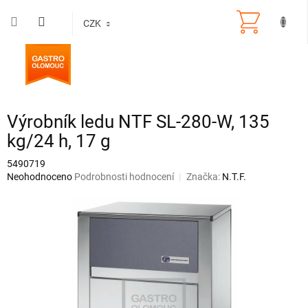
Přejít
na
CZK
obsah
Výrobník ledu NTF SL-280-W, 135
kg/24 h, 17 g
5490719
Průměrné
Neohodnoceno
Podrobnosti hodnocení
Značka:
N.T.F.
hodnocení
produktu
je
0,0
z
5
hvězdiček.