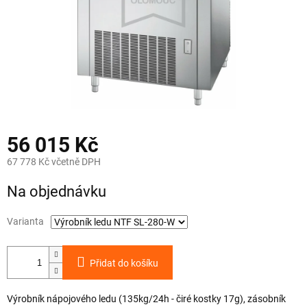
56 015 Kč
67 778 Kč včetně DPH
Měrná
Na objednávku
cena:
Varianta
Přidat do košíku
Výrobník nápojového ledu (135kg/24h - čiré kostky 17g), zásobník