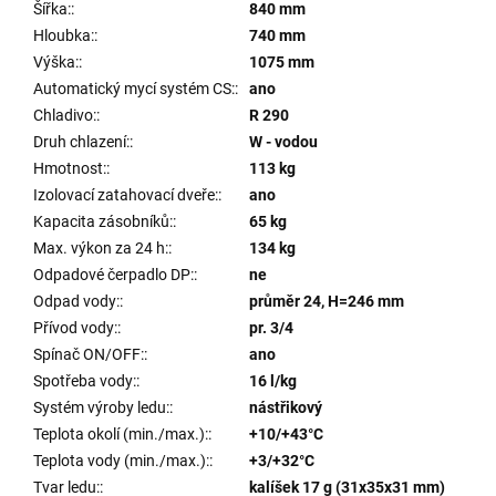
Šířka:
:
840 mm
Hloubka:
:
740 mm
Výška:
:
1075 mm
Automatický mycí systém CS:
:
ano
Chladivo:
:
R 290
Druh chlazení:
:
W - vodou
Hmotnost:
:
113 kg
Izolovací zatahovací dveře:
:
ano
Kapacita zásobníků:
:
65 kg
Max. výkon za 24 h:
:
134 kg
Odpadové čerpadlo DP:
:
ne
Odpad vody:
:
průměr 24, H=246 mm
Přívod vody:
:
pr. 3/4
Spínač ON/OFF:
:
ano
Spotřeba vody:
:
16 l/kg
Systém výroby ledu:
:
nástřikový
Teplota okolí (min./max.):
:
+10/+43°C
Teplota vody (min./max.):
:
+3/+32°C
Tvar ledu:
:
kalíšek 17 g (31x35x31 mm)