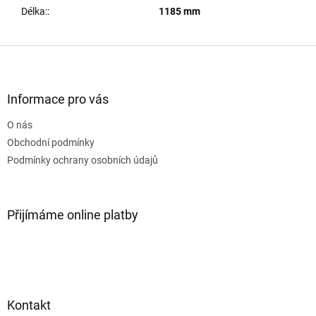
Délka:
:
1185 mm
Z
á
p
a
Informace pro vás
t
O nás
í
Obchodní podmínky
Podmínky ochrany osobních údajů
Přijímáme online platby
Kontakt