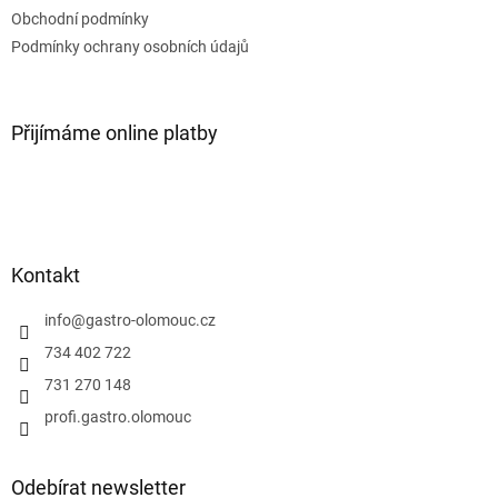
p
Obchodní podmínky
r
v
Podmínky ochrany osobních údajů
k
y
v
ý
Přijímáme online platby
p
i
s
u
Kontakt
info
@
gastro-olomouc.cz
734 402 722
731 270 148
profi.gastro.olomouc
Odebírat newsletter