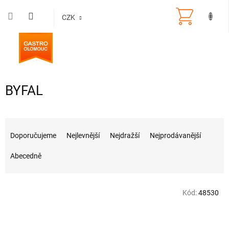
Přejít
na
CZK
obsah
BYFAL
Ř
a
Doporučujeme
Nejlevnější
Nejdražší
Nejprodávanější
z
e
Abecedně
n
í
V
p
Kód:
48530
ý
r
p
o
i
d