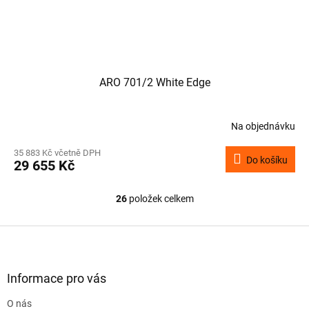
ARO 701/2 White Edge
Na objednávku
35 883 Kč včetně DPH
Do košíku
29 655 Kč
26
položek celkem
O
v
l
Z
á
á
d
p
a
a
Informace pro vás
c
t
í
O nás
í