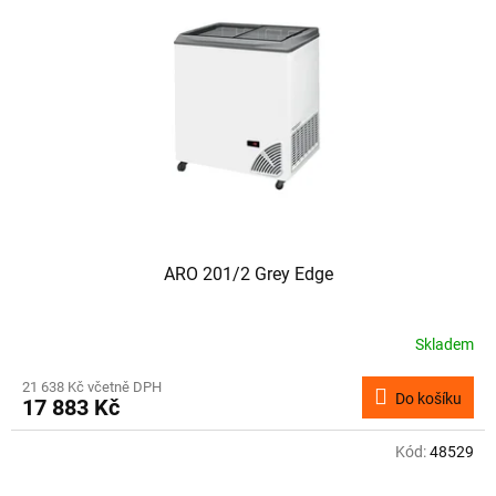
s
u
p
k
r
t
o
ů
d
u
k
t
ů
ARO 201/2 Grey Edge
Skladem
21 638 Kč včetně DPH
Do košíku
17 883 Kč
Kód:
48529