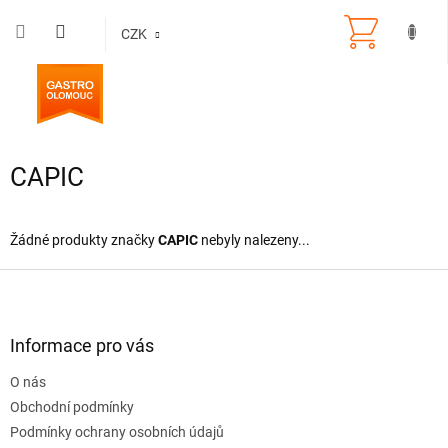
Přejít
na
CZK
obsah
CAPIC
Žádné produkty značky
CAPIC
nebyly nalezeny...
Z
á
p
a
Informace pro vás
t
O nás
í
Obchodní podmínky
Podmínky ochrany osobních údajů