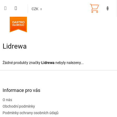
Přejít
na
CZK
obsah
Lidrewa
Žádné produkty značky
Lidrewa
nebyly nalezeny...
Z
á
p
a
Informace pro vás
t
O nás
í
Obchodní podmínky
Podmínky ochrany osobních údajů