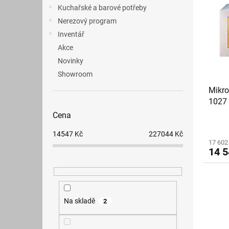
p
p
a
Kuchařské a barové potřeby
i
r
n
Nerezový program
s
o
e
p
Inventář
d
l
r
u
Akce
o
k
Novinky
d
t
Showroom
u
ů
Mikro
k
1027 
t
ů
Cena
14547
Kč
227044
Kč
17 602
14 5
Na skladě
2