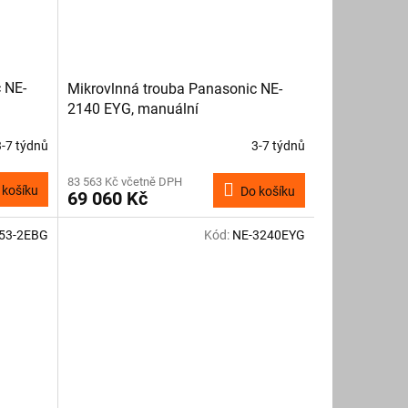
 NE-
Mikrovlnná trouba Panasonic NE-
2140 EYG, manuální
3-7 týdnů
3-7 týdnů
83 563 Kč včetně DPH
 košíku
Do košíku
69 060 Kč
53-2EBG
Kód:
NE-3240EYG