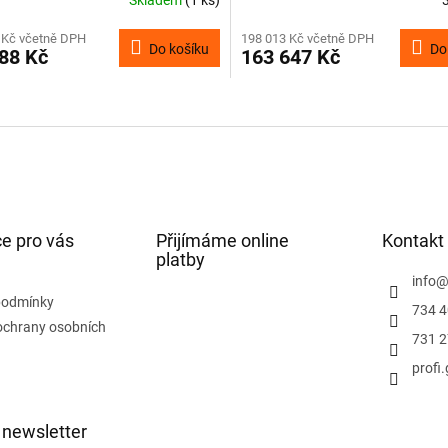
 Kč včetně DPH
198 013 Kč včetně DPH
Do košíku
Do
88 Kč
163 647 Kč
O
v
l
á
d
a
c
í
e pro vás
Přijímáme online
Kontakt
p
platby
r
info
v
podmínky
734 4
k
ochrany osobních
y
731 2
v
profi
ý
p
i
s
 newsletter
u