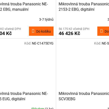
vlnná trouba Panasonic NE-
Mikrovlnná trouba Panasonic
2 EBG, manuální
2153-2 EBG, digitální
3-7 týdnů
 Kč včetně DPH
56 175 Kč včetně DPH
Do košíku
Do
04 Kč
46 426 Kč
Kód:
NE-C1475EYG
Kód:
NE-
vlnná trouba Panasonic NE-
Mikrovlnná trouba Panasonic
 EUG, digitální
SCV3EBG
Skladem
(1 ks)