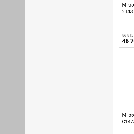
Mikro
2143-
56 512
46 7
Mikro
C1475