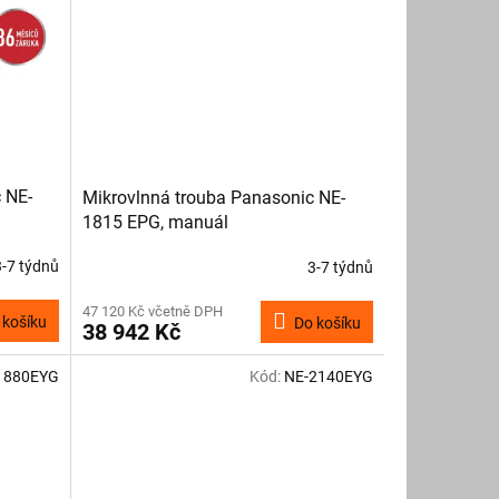
 NE-
Mikrovlnná trouba Panasonic NE-
1815 EPG, manuál
3-7 týdnů
3-7 týdnů
47 120 Kč včetně DPH
 košíku
Do košíku
38 942 Kč
1880EYG
Kód:
NE-2140EYG