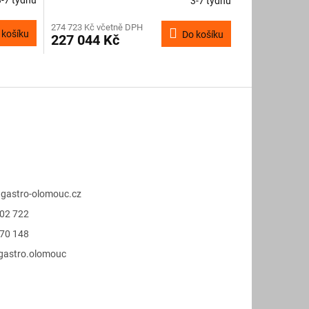
3-7 týdnů
274 723 Kč včetně DPH
 košíku
Do košíku
227 044 Kč
@
gastro-olomouc.cz
02 722
70 148
.gastro.olomouc