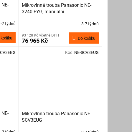
 NE-
Mikrovlnná trouba Panasonic NE-
3240 EYG, manuální
3-7 týdnů
3-7 týdnů
93 128 Kč včetně DPH
 košíku
Do košíku
76 965 Kč
SCV3EBG
Kód:
NE-SCV3EUG
 NE-
Mikrovlnná trouba Panasonic NE-
SCV3EUG
3-7 týdnů