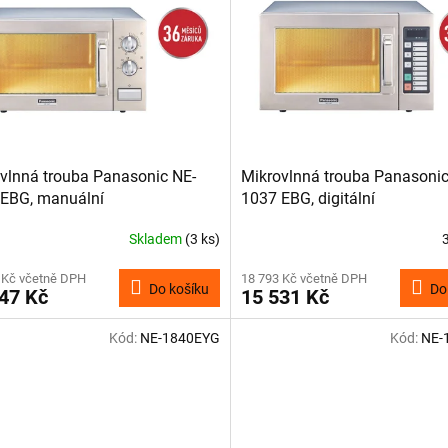
vlnná trouba Panasonic NE-
Mikrovlnná trouba Panasonic
EBG, manuální
1037 EBG, digitální
Skladem
(3 ks)
 Kč včetně DPH
18 793 Kč včetně DPH
Do košíku
Do
47 Kč
15 531 Kč
Kód:
NE-1840EYG
Kód:
NE-