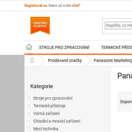
Přejít
Registrovat se
. Nebo už máte
účet
?
na
obsah
STROJE PRO ZPRACOVÁNÍ
TERMICKÉ PŘÍS
Domů
Prodávané značky
Panasonic Marketing
P
Pana
o
Přeskočit
s
Kategorie
kategorie
t
Ř
r
Stroje pro zpracování
a
a
Dopor
Termické přístroje
z
n
e
Varná zařízení
n
V
n
í
Chladicí a mrazící zařízení
ý
í
p
Mycí technika