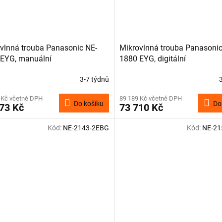
vlnná trouba Panasonic NE-
Mikrovlnná trouba Panasonic
EYG, manuální
1880 EYG, digitální
3-7 týdnů
 Kč včetně DPH
89 189 Kč včetně DPH
Do košíku
Do
73 Kč
73 710 Kč
Kód:
NE-2143-2EBG
Kód:
NE-21