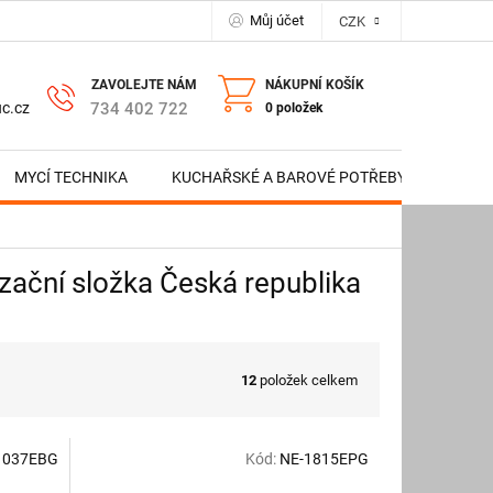
Můj účet
CZK
NÁKUPNÍ KOŠÍK
734 402 722
c.cz
0 položek
MYCÍ TECHNIKA
KUCHAŘSKÉ A BAROVÉ POTŘEBY
NERE
ační složka Česká republika
12
položek celkem
1037EBG
Kód:
NE-1815EPG