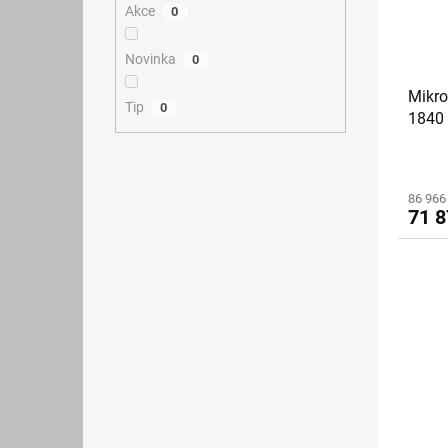
Akce
0
Novinka
0
Mikro
Tip
0
1840 
86 966
71 8