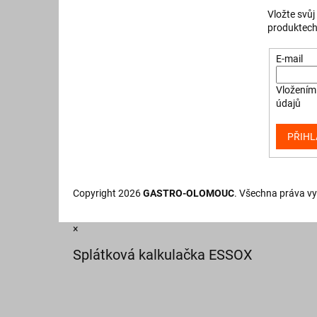
Vložte svů
produktech
E-mail
Vložením 
údajů
PŘIHL
Copyright 2026
GASTRO-OLOMOUC
. Všechna práva v
×
Splátková kalkulačka ESSOX