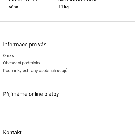
váha
:
11 kg
Z
á
p
a
Informace pro vás
t
O nás
í
Obchodní podmínky
Podmínky ochrany osobních údajů
Přijímáme online platby
Kontakt