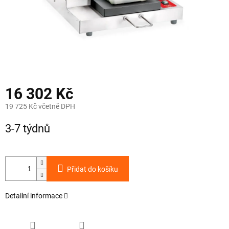
16 302 Kč
19 725 Kč včetně DPH
Měrná
3-7 týdnů
cena:
Přidat do košíku
Detailní informace