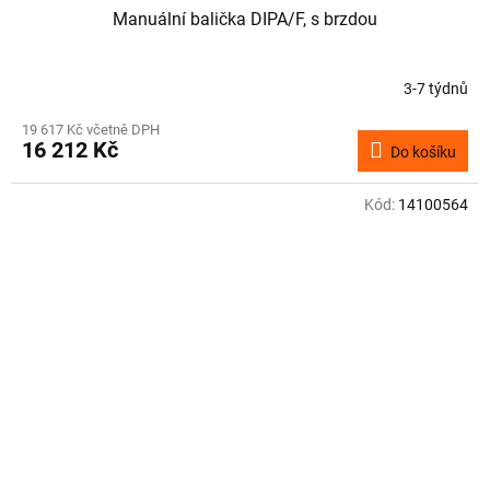
Manuální balička DIPA/F, s brzdou
3-7 týdnů
19 617 Kč včetně DPH
16 212 Kč
Do košíku
Kód:
14100564