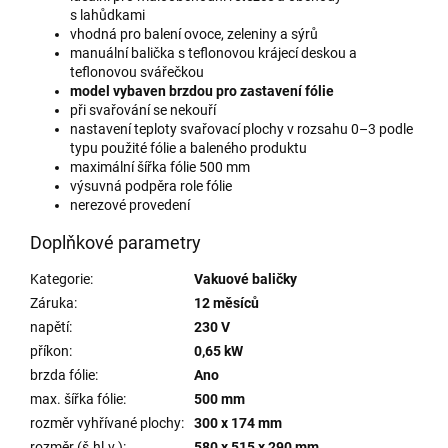
s lahůdkami
vhodná pro balení ovoce, zeleniny a sýrů
manuální balička s teflonovou krájecí deskou a
teflonovou svářečkou
model vybaven brzdou pro zastavení fólie
při svařování se nekouří
nastavení teploty svařovací plochy v rozsahu 0–3 podle
typu použité fólie a baleného produktu
maximální šířka fólie 500 mm
výsuvná podpěra role fólie
nerezové provedení
Doplňkové parametry
Kategorie
:
Vakuové baličky
Záruka
:
12 měsíců
napětí
:
230 V
příkon
:
0,65 kW
brzda fólie
:
Ano
max. šířka fólie
:
500 mm
rozměr vyhřívané plochy
:
300 x 174 mm
rozměr (š.hl.v.)
:
580 x 515 x 290 mm