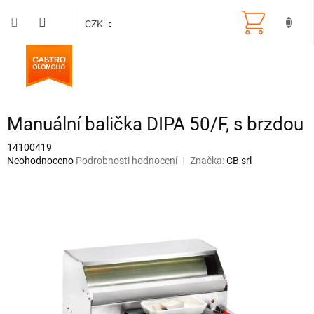
Přejít
na
CZK
obsah
Manuální balička DIPA 50/F, s brzdou
14100419
Průměrné
Neohodnoceno
Podrobnosti hodnocení
Značka:
CB srl
hodnocení
produktu
je
0,0
z
5
hvězdiček.