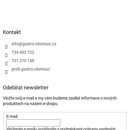
Kontakt
info
@
gastro-olomouc.cz
734 402 722
731 270 148
profi.gastro.olomouc
Odebírat newsletter
Vložte svůj e-mail a my vám budeme zasílat informace o nových
produktech na našem e-shopu.
E-mail
Vložením e-mailu souhlasíte s
podmínkami ochrany osobních