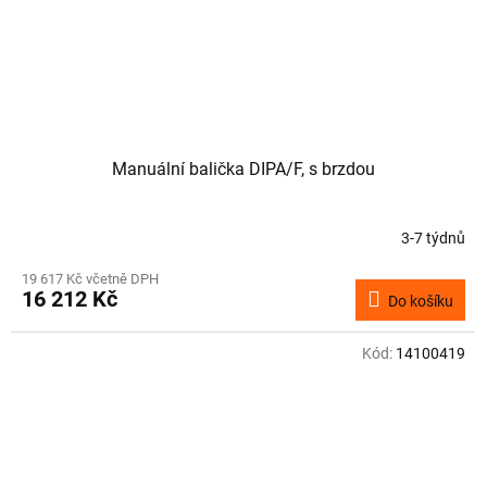
Manuální balička DIPA/F, s brzdou
3-7 týdnů
19 617 Kč včetně DPH
16 212 Kč
Do košíku
Kód:
14100419