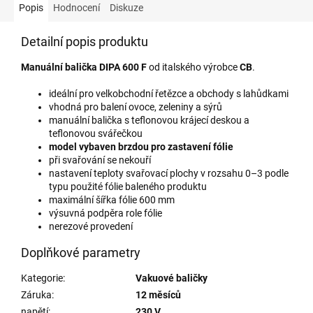
Popis
Hodnocení
Diskuze
Detailní popis produktu
Manuální balička DIPA
600 F
od italského výrobce
CB
.
ideální pro velkobchodní řetězce a obchody s lahůdkami
vhodná pro balení ovoce, zeleniny a sýrů
manuální balička s teflonovou krájecí deskou a
teflonovou svářečkou
model vybaven brzdou pro zastavení fólie
při svařování se nekouří
nastavení teploty svařovací plochy v rozsahu 0–3 podle
typu použité fólie baleného produktu
maximální šířka fólie 600 mm
výsuvná podpěra role fólie
nerezové provedení
Doplňkové parametry
Kategorie
:
Vakuové baličky
Záruka
:
12 měsíců
napětí
:
230 V