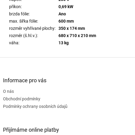
příkon
:
0,69 kW
brzda fólie
:
Ano
max. šířka fólie
:
600 mm
rozměr vyhřívané plochy
:
350 x 174 mm
rozměr (š.hl.v.)
:
680 x 710 x 210 mm
váha
:
13 kg
Z
á
p
a
Informace pro vás
t
O nás
í
Obchodní podmínky
Podmínky ochrany osobních údajů
Přijímáme online platby