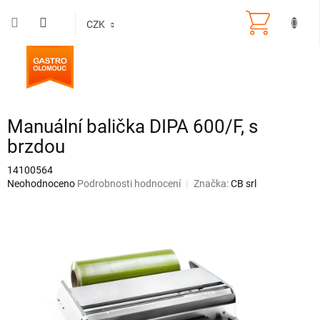
Přejít
na
CZK
obsah
Manuální balička DIPA 600/F, s
brzdou
14100564
Průměrné
Neohodnoceno
Podrobnosti hodnocení
Značka:
CB srl
hodnocení
produktu
je
0,0
z
5
hvězdiček.