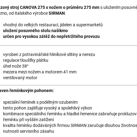
zový stroj CANOVA 275 s nožem o průměru 275 mm
s uložením posuvné
kmo, od italského výrobce
SIRMAN
.
vhodný do velkých restaurací, jídelen a supermarketů
uložení posuvného stolu našikmo
určen pro vysokou zátěž do nepřetržitého provozu
vyroben z potravinářské hliníkové slitiny a nerezu
regulace tloušťky plátku
úhel nože 38°
mezera mezi nožem a motorem 41 mm
ventilovaný motor
aven řemínkovým pohonem:
speciální řemínek s podélným ozubením
tento pohon zajišťuje vysoký a spolehlivý výkon
kombinace speciálního řemínku a hladké řemenice zabraňuje prokluzov
řemínku při vyšším zatížení
kvalita řemínku dodáváných firmou SIRMAN zaručuje dlouhou životnos
nutnosti servisního zásahu