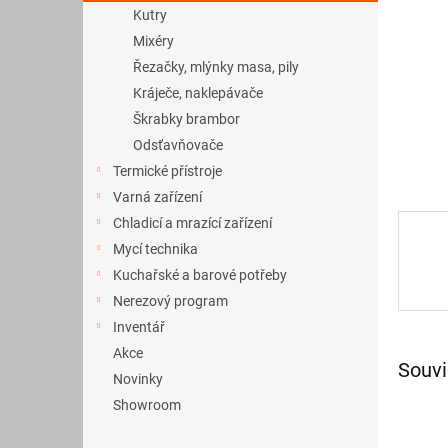
a
Kutry
n
Mixéry
e
Řezačky, mlýnky masa, pily
l
Kráječe, naklepávače
Škrabky brambor
Odsťavňovače
Termické přístroje
Varná zařízení
Chladicí a mrazící zařízení
Mycí technika
Kuchařské a barové potřeby
Nerezový program
Inventář
Akce
Souvi
Novinky
Showroom