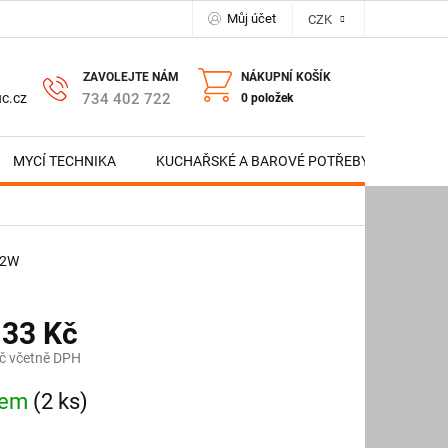
Můj účet
CZK
NÁKUPNÍ KOŠÍK
734 402 722
c.cz
0 položek
MYCÍ TECHNIKA
KUCHAŘSKÉ A BAROVÉ POTŘEBY
NERE
02W
133 Kč
č včetně DPH
dem
(2 ks)