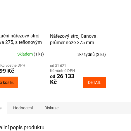
tační nářezový stroj
Nářezový stroj Canova,
a 275, s teflonovým
průměr nože 275 mm
m
Skladem
(1 ks)
3-7 týdnů
(2 ks)
 Kč včetně DPH
od 31 621
99 Kč
Kč včetně DPH
26 133
od
Kč
DETAIL
o košíku
s
Hodnocení
Diskuze
ailní popis produktu