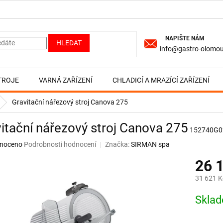
HLEDAT
info@gastro-olomou
TROJE
VARNÁ ZAŘÍZENÍ
CHLADICÍ A MRAZÍCÍ ZAŘÍZENÍ
Gravitační nářezový stroj Canova 275
itační nářezový stroj Canova 275
152740G
né
noceno
Podrobnosti hodnocení
Značka:
SIRMAN spa
ní
26 
u
31 621 K
Měrná
Skla
cena:
ek.