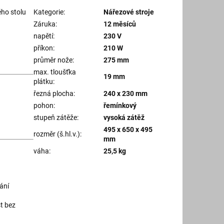
ho stolu
Kategorie
:
Nářezové stroje
Záruka
:
12 měsíců
napětí
:
230 V
příkon
:
210 W
průměr nože
:
275 mm
max. tloušťka
19 mm
plátku
:
řezná plocha
:
240 x 230 mm
pohon
:
řemínkový
stupeň zátěže
:
vysoká zátěž
495 x 650 x 495
rozměr (š.hl.v.)
:
mm
váha
:
25,5 kg
ání
t bez