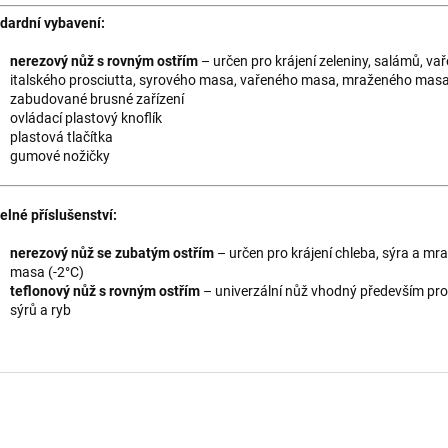
dardní vybavení:
nerezový nůž s rovným ostřím
– určen pro krájení zeleniny, salámů, va
italského prosciutta, syrového masa, vařeného masa, mraženého masa
zabudované brusné zařízení
ovládací plastový knoflík
plastová tlačítka
gumové nožičky
telné příslušenství:
nerezový nůž se zubatým ostřím
– určen pro krájení chleba, sýra a m
masa (-2°C)
teflonový nůž s rovným ostřím
– univerzální nůž vhodný především pro 
sýrů a ryb