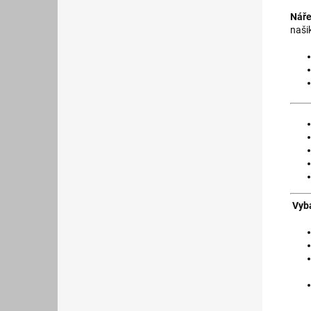
Náře
naši
Vyb