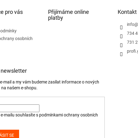
e pro vás
Přijímáme online
Kontakt
platby
info
podmínky
734 4
ochrany osobních
731 2
profi
 newsletter
j e-mail a my vám budeme zasílat informace o nových
 na našem e-shopu.
e-mailu souhlasíte s
podmínkami ochrany osobních
ÁSIT SE