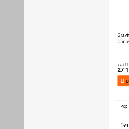
Gravi
Canov
nože
32 911
27 1
D
Popi
Det