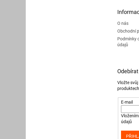
t
Informac
í
O nás
Obchodní 
Podmínky 
údajů
Odebírat
Vložte svů
produktech
E-mail
Vložením 
údajů
PŘIHL