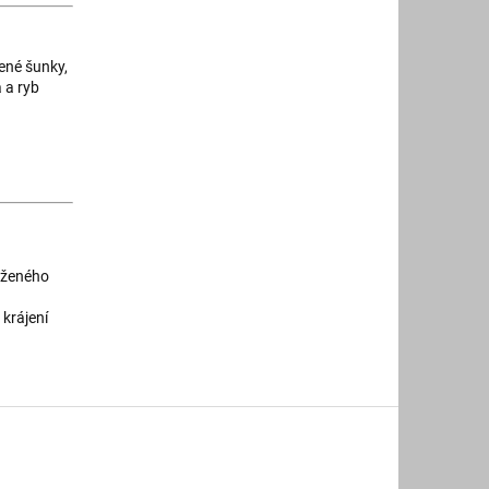
řené šunky,
 a ryb
raženého
krájení