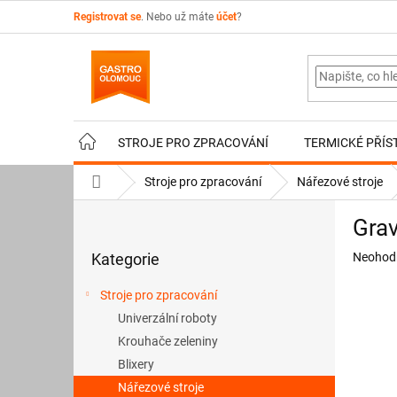
Přejít
Registrovat se
. Nebo už máte
účet
?
na
obsah
STROJE PRO ZPRACOVÁNÍ
TERMICKÉ PŘÍS
Domů
Stroje pro zpracování
Nářezové stroje
P
Grav
o
Přeskočit
s
Průměr
Kategorie
Neohod
kategorie
t
hodnoce
r
produkt
Stroje pro zpracování
a
je
Univerzální roboty
n
0,0
z
Krouhače zeleniny
n
5
í
Blixery
hvězdič
p
Nářezové stroje