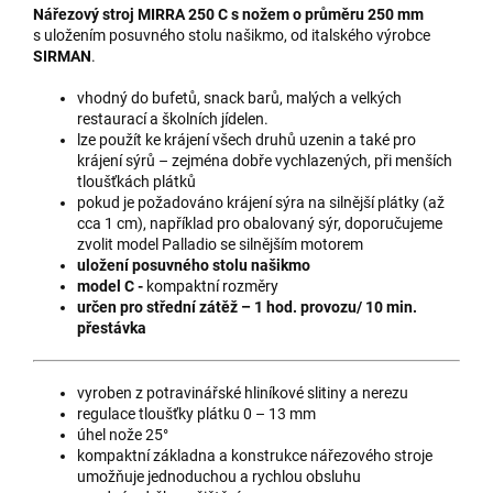
Nářezový stroj MIRRA 250 C s nožem o průměru 250 mm
s uložením posuvného stolu našikmo, od italského výrobce
SIRMAN
.
vhodný do bufetů, snack barů, malých a velkých
restaurací a školních jídelen.
lze použít ke krájení všech druhů uzenin a také pro
krájení sýrů – zejména dobře vychlazených, při menších
tloušťkách plátků
pokud je požadováno krájení sýra na silnější plátky (až
cca 1 cm), například pro obalovaný sýr, doporučujeme
zvolit model Palladio se silnějším motorem
uložení posuvného stolu našikmo
model C -
kompaktní rozměry
určen pro střední zátěž – 1 hod. provozu/ 10 min.
přestávka
vyroben z potravinářské hliníkové slitiny a nerezu
regulace tloušťky plátku 0 – 13 mm
úhel nože 25°
kompaktní základna a konstrukce nářezového stroje
umožňuje jednoduchou a rychlou obsluhu