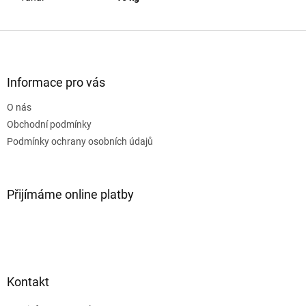
Z
á
p
a
Informace pro vás
t
O nás
í
Obchodní podmínky
Podmínky ochrany osobních údajů
Přijímáme online platby
Kontakt