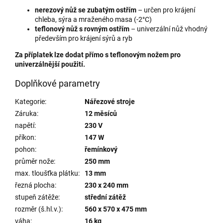
nerezový nůž se zubatým ostřím
– určen pro krájení
chleba, sýra a mraženého masa (-2°C)
teflonový nůž s rovným ostřím
– univerzální nůž vhodný
především pro krájení sýrů a ryb
Za příplatek lze dodat přímo s teflonovým nožem pro
univerzálnější použití.
Doplňkové parametry
Kategorie
:
Nářezové stroje
Záruka
:
12 měsíců
napětí
:
230 V
příkon
:
147 W
pohon
:
řemínkový
průměr nože
:
250 mm
max. tloušťka plátku
:
13 mm
řezná plocha
:
230 x 240 mm
stupeň zátěže
:
střední zátěž
rozměr (š.hl.v.)
:
560 x 570 x 475 mm
váha
:
16 kg