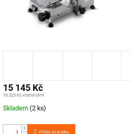
15 145 Kč
18 325 Kč včetně DPH
Měrná
Skladem
(2 ks)
cena:
Přidat do košíku