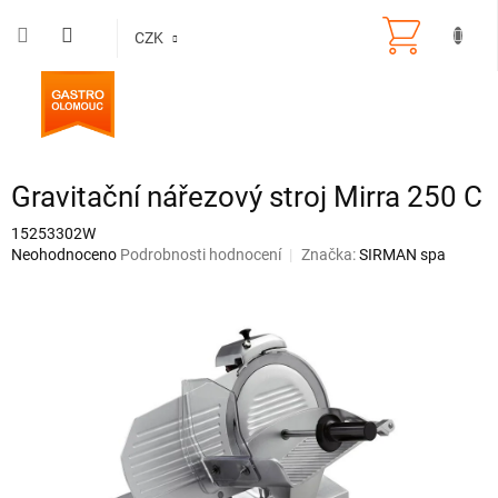
Přejít
na
CZK
obsah
Gravitační nářezový stroj Mirra 250 C
15253302W
Průměrné
Neohodnoceno
Podrobnosti hodnocení
Značka:
SIRMAN spa
hodnocení
produktu
je
0,0
z
5
hvězdiček.