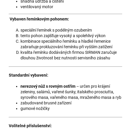
snadná udržba a čištění
ventilovaný motor
Vybaven řemínkovým pohonem:
speciální řemínek s podélným ozubením
tento pohon zajišťuje vysoký a spolehlivý výkon
kombinace speciálního řemínku a hladké řemenice
zabraňuje prokluzování řemínku při vyšším zatížení
kvalita řemínku dodáváných firmou SIRMAN zaručuje
dlouhou životnost bez nutnosti servisního zásahu
Standardní vybavení:
nerezový nůž s rovným ostřím
– určen pro krájení
zeleniny, salámů, vařené šunky, italského prosciutta,
syrového masa, vařeného masa, mraženého masa a ryb
zabudované brusné zařízení
gumové nožičky
Volitelné příslušenství: