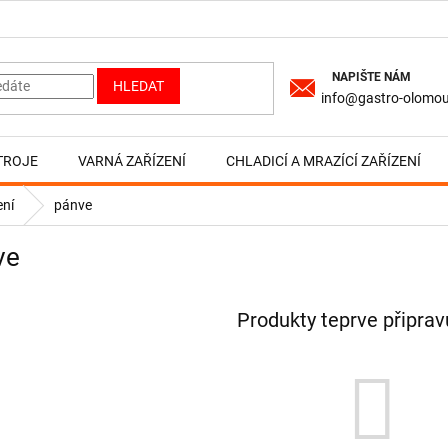
HLEDAT
info@gastro-olomou
TROJE
VARNÁ ZAŘÍZENÍ
CHLADICÍ A MRAZÍCÍ ZAŘÍZENÍ
ení
pánve
ve
Produkty teprve připra