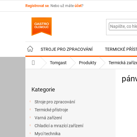
Přejít
Registrovat se
. Nebo už máte
účet
?
na
obsah
STROJE PRO ZPRACOVÁNÍ
TERMICKÉ PŘÍS
Domů
Tomgast
Produkty
Termická zaříz
P
pán
o
Přeskočit
s
Kategorie
kategorie
t
r
Stroje pro zpracování
a
Termické přístroje
n
Varná zařízení
n
í
Chladicí a mrazící zařízení
p
Mycí technika