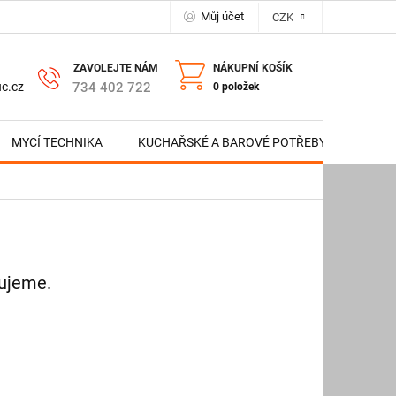
Můj účet
CZK
NÁKUPNÍ KOŠÍK
734 402 722
c.cz
0 položek
MYCÍ TECHNIKA
KUCHAŘSKÉ A BAROVÉ POTŘEBY
NERE
vujeme.