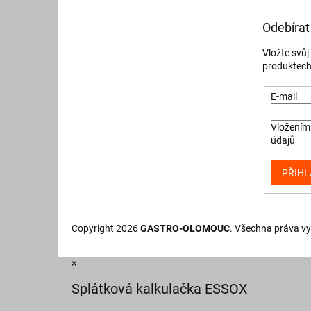
Odebírat
Vložte svů
produktech
E-mail
Vložením 
údajů
PŘIHL
Copyright 2026
GASTRO-OLOMOUC
. Všechna práva v
×
Splátková kalkulačka ESSOX