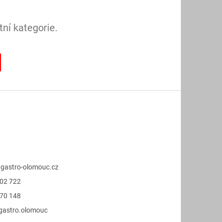
ní kategorie.
@
gastro-olomouc.cz
02 722
70 148
.gastro.olomouc