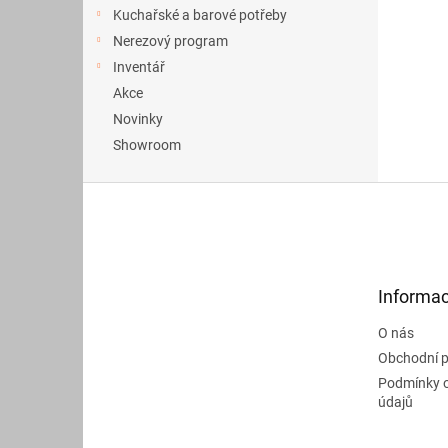
a
Kuchařské a barové potřeby
n
Nerezový program
e
Inventář
l
Akce
Novinky
Showroom
Z
á
p
a
t
Informac
í
O nás
Obchodní 
Podmínky 
údajů