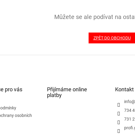
Můžete se ale podívat na ostat
ZPĚT DO OBCHODU
e pro vás
Přijímáme online
Kontakt
platby
info
podmínky
734 4
ochrany osobních
731 2
profi