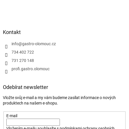
Kontakt
info
@
gastro-olomouc.cz
734 402 722
731 270 148
profi.gastro.olomouc
Odebírat newsletter
Vložte svůj e-mail a my vám budeme zasílat informace o nových
produktech na našem e-shopu.
E-mail
Vložením e-mailu souhlasíte s
podmínkami ochrany osobních