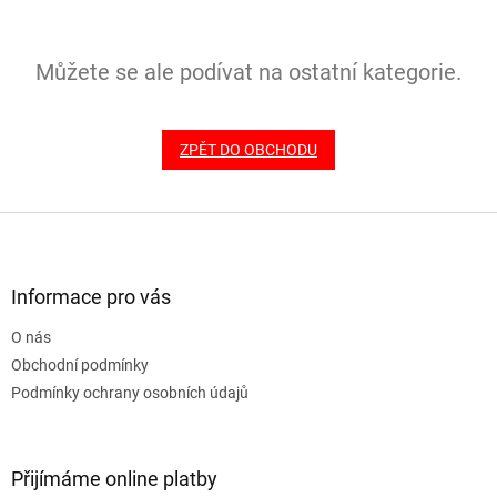
Můžete se ale podívat na ostatní kategorie.
ZPĚT DO OBCHODU
Z
á
p
a
Informace pro vás
t
O nás
í
Obchodní podmínky
Podmínky ochrany osobních údajů
Přijímáme online platby