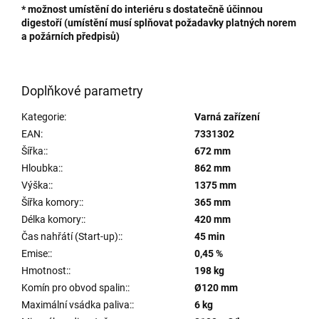
* možnost umístění do interiéru s dostatečně účinnou
digestoří (umístění musí splňovat požadavky platných norem
a požárních předpisů)
Doplňkové parametry
Kategorie
:
Varná zařízení
EAN
:
7331302
Šířka:
:
672 mm
Hloubka:
:
862 mm
Výška:
:
1375 mm
Šířka komory:
:
365 mm
Délka komory:
:
420 mm
Čas nahřátí (Start-up):
:
45 min
Emise:
:
0,45 %
Hmotnost:
:
198 kg
Komín pro obvod spalin:
:
Ø120 mm
Maximální vsádka paliva:
:
6 kg