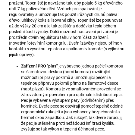
pražení. Topeniště je navrženo tak, aby pojalo 5 kg dřevěného
uhlí, 7 kg palivového dříví. Vzduch pro spalování je
regulovatelný a umožňuje tak použití různých druhů paliva:
dřevo, uhlíkový koks a lisované cihly. Topeniště lze posunovat
až do výšky 20 cm a je tak zajištěna dodávka tepla během
poslední části výroby. Další možnost nastavení při vaření je
prostřednictvím regulátoru tahu v horní části zařízení.
Inovativní otevírání komor grilu. Dveřní závěsy nejsou přímo v
kontaktu s vysokou teplotou a spalinami v komoře (s výjimkou
jejich opravy).
Zařízení PRO "plus"
je vybaveno jednou pečicí komorou
se šamotovou deskou (horní komora) rozšiřující
možnosti přípravy pokrmů a umožňující pečení a
tepelnou přípravu pokrmů přímo na šamotové desce
(např.pizza). Komora je ve smaltovaném provedení se
žárovzdorným povrchem pro optimální distribuci tepla.
Pec je vybavena výstupem páry (odvlhčením) přes
komínek. Dveře pece se otevírají pomocí tepelně odolné
ergonomické rukojetí a jsou vybaveny bezpečnostní a
hermetickou západkou. Jak rukojeť, tak dveře zaručují,
že pec je utěsněna proti nežádoucí infiltraci kyslíku,
zvyšuje se tak výkon a tepelná účinnost pece.