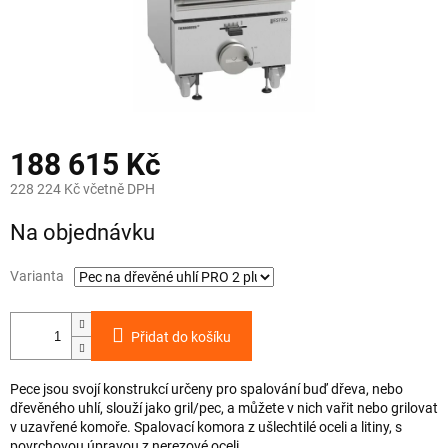
188 615 Kč
228 224 Kč včetně DPH
Měrná
Na objednávku
cena:
Varianta
Přidat do košíku
Pece jsou svojí konstrukcí určeny pro spalování buď dřeva, nebo
dřevěného uhlí, slouží jako gril/pec, a můžete v nich vařit nebo grilovat
v uzavřené komoře. Spalovací komora z ušlechtilé oceli a litiny, s
povrchovou úpravou z nerezové oceli,...