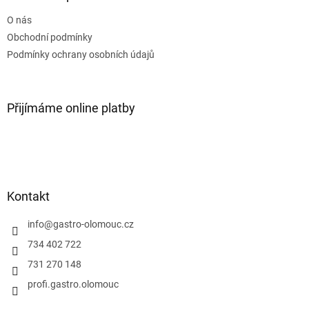
t
O nás
í
Obchodní podmínky
Podmínky ochrany osobních údajů
Přijímáme online platby
Kontakt
info
@
gastro-olomouc.cz
734 402 722
731 270 148
profi.gastro.olomouc