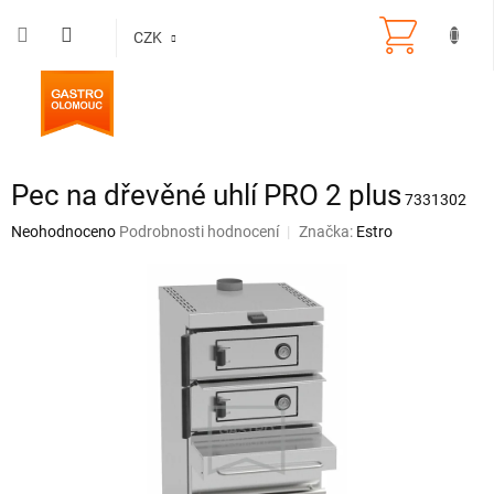
Přejít
na
CZK
obsah
Pec na dřevěné uhlí PRO 2 plus
7331302
Průměrné
Neohodnoceno
Podrobnosti hodnocení
Značka:
Estro
hodnocení
produktu
je
0,0
z
5
hvězdiček.