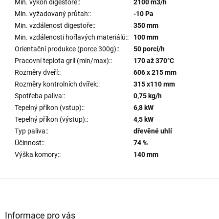
Min. výkon digestoře:
:
2100 m3/h
Min. vyžadovaný průtah:
:
-10 Pa
Min. vzdálenost digestoře:
:
350 mm
Min. vzdálenosti hořlavých materiálů:
:
100 mm
Orientační produkce (porce 300g):
:
50 porcí/h
Pracovní teplota gril (min/max):
:
170 až 370°C
Rozměry dveří:
:
606 x 215 mm
Rozměry kontrolních dvířek:
:
315 x110 mm
Spotřeba paliva:
:
0,75 kg/h
Tepelný příkon (vstup):
:
6,8 kW
Tepelný příkon (výstup):
:
4,5 kW
Typ paliva:
:
dřevěné uhlí
Účinnost:
:
74 %
Výška komory:
:
140 mm
Z
á
p
a
Informace pro vás