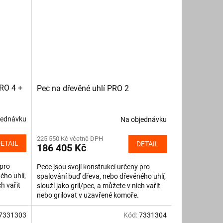
RO 4 +
Pec na dřevěné uhlí PRO 2
jednávku
Na objednávku
225 550 Kč včetně DPH
ETAIL
DETAIL
186 405 Kč
 pro
Pece jsou svojí konstrukcí určeny pro
ého uhlí,
spalování buď dřeva, nebo dřevěného uhlí,
ch vařit
slouží jako gril/pec, a můžete v nich vařit
nebo grilovat v uzavřené komoře.
Spalovací komora z...
7331303
Kód:
7331304