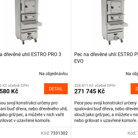
a dřevěné uhlí ESTRO PRO 3
Pec na dřevěné uhlí ESTRO P
EVO
Na objednávku
Na ob
2 Kč včetně DPH
328 811 Kč včetně DPH
DETAIL
D
580 Kč
271 745 Kč
sou svojí konstrukcí určeny pro
Pece jsou svojí konstrukcí určeny
ání buď dřeva, nebo dřevěného uhlí,
spalování buď dřeva, nebo dřevěn
 jako gril/pec, a můžete v nich vařit
slouží jako gril/pec, a můžete v ni
rilovat v uzavřené komoře.
nebo grilovat v uzavřené komoře.
ací komora z...
Spalovací komora z...
Kód:
7331302
Kód: