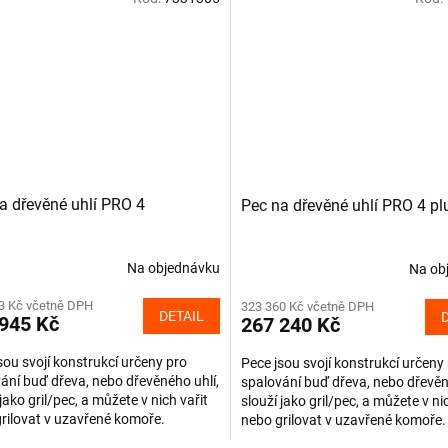
a dřevěné uhlí PRO 4
Pec na dřevěné uhlí PRO 4 pl
Na objednávku
Na ob
3 Kč včetně DPH
323 360 Kč včetně DPH
DETAIL
945 Kč
267 240 Kč
sou svojí konstrukcí určeny pro
Pece jsou svojí konstrukcí určeny
ání buď dřeva, nebo dřevěného uhlí,
spalování buď dřeva, nebo dřevěn
 jako gril/pec, a můžete v nich vařit
slouží jako gril/pec, a můžete v ni
rilovat v uzavřené komoře.
nebo grilovat v uzavřené komoře.
ací komora z...
Spalovací komora z...