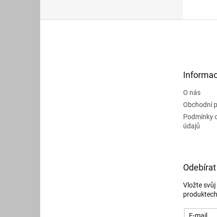
Z
á
p
a
t
Informac
í
O nás
Obchodní 
Podmínky 
údajů
Odebírat
Vložte svů
produktech
E-mail