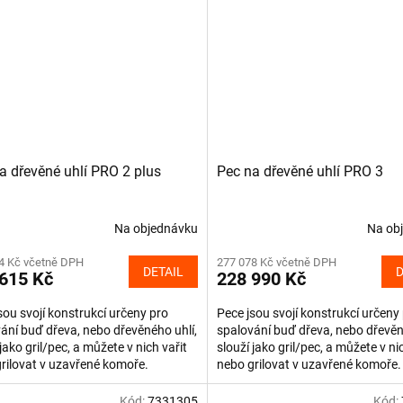
a dřevěné uhlí PRO 2 plus
Pec na dřevěné uhlí PRO 3
Na objednávku
Na ob
4 Kč včetně DPH
277 078 Kč včetně DPH
DETAIL
D
615 Kč
228 990 Kč
sou svojí konstrukcí určeny pro
Pece jsou svojí konstrukcí určeny
ání buď dřeva, nebo dřevěného uhlí,
spalování buď dřeva, nebo dřevěn
 jako gril/pec, a můžete v nich vařit
slouží jako gril/pec, a můžete v ni
rilovat v uzavřené komoře.
nebo grilovat v uzavřené komoře.
ací komora z...
Spalovací komora z...
Kód:
7331305
Kód: