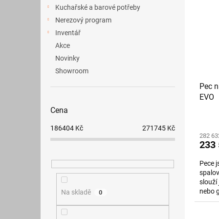
p
p
a
Kuchařské a barové potřeby
i
r
n
Nerezový program
s
o
e
p
Inventář
d
l
r
u
Akce
o
k
Novinky
d
t
Showroom
u
ů
Pec n
k
EVO
t
ů
Cena
186404
Kč
271745
Kč
282 63
233 
Pece j
spalov
slouží
nebo g
Na skladě
0
Spalov