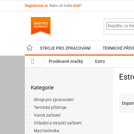
Přejít
Registrovat se
. Nebo už máte
účet
?
na
obsah
STROJE PRO ZPRACOVÁNÍ
TERMICKÉ PŘÍS
Domů
Prodávané značky
Estro
P
Estr
o
Přeskočit
s
Kategorie
kategorie
t
Ř
r
Stroje pro zpracování
a
a
Dopor
Termické přístroje
z
n
e
Varná zařízení
n
V
n
í
Chladicí a mrazící zařízení
ý
í
p
Mycí technika