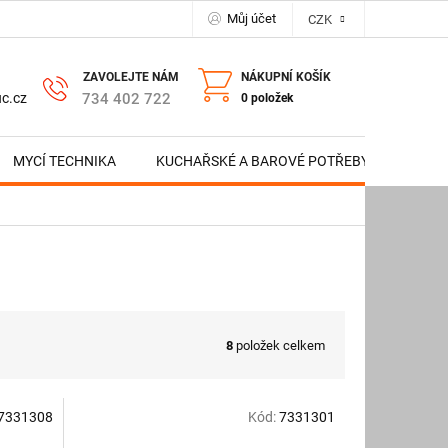
Můj účet
CZK
NÁKUPNÍ KOŠÍK
734 402 722
c.cz
0 položek
MYCÍ TECHNIKA
KUCHAŘSKÉ A BAROVÉ POTŘEBY
NERE
8
položek celkem
7331308
Kód:
7331301