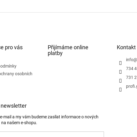
O
v
l
á
d
a
c
í
e pro vás
Přijímáme online
Kontakt
p
platby
r
info
v
podmínky
734 4
k
ochrany osobních
y
731 2
v
profi
ý
p
i
s
 newsletter
u
j e-mail a my vám budeme zasílat informace o nových
 na našem e-shopu.