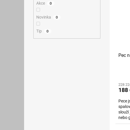
Akce
0
Novinka
0
Tip
0
Pec n
228 22
188 
Pece j
spalov
slouží
nebo g
Spalov