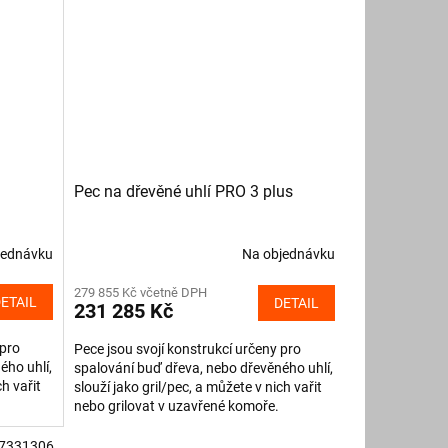
Pec na dřevěné uhlí PRO 3 plus
jednávku
Na objednávku
279 855 Kč včetně DPH
ETAIL
DETAIL
231 285 Kč
 pro
Pece jsou svojí konstrukcí určeny pro
ého uhlí,
spalování buď dřeva, nebo dřevěného uhlí,
ch vařit
slouží jako gril/pec, a můžete v nich vařit
nebo grilovat v uzavřené komoře.
Spalovací komora z...
7331306