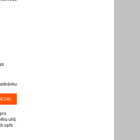
us
jednávku
DETAIL
 pro
ého uhlí,
ch vařit