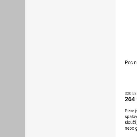
Pec n
320 58
264 
Pece j
spalov
slouží
nebo g
Spalov