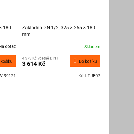
× 180
Základna GN 1/2, 325 × 265 × 180
mm
Na dotaz
Skladem
4 373 Kč včetně DPH
 košíku
Do košíku
3 614 Kč
V-99121
Kód:
T-JF07