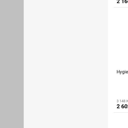
2 16
Hygie
3 148 
2 60