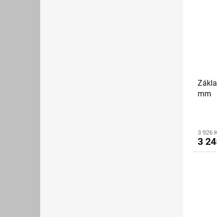
Zákla
mm
3 926 
3 24