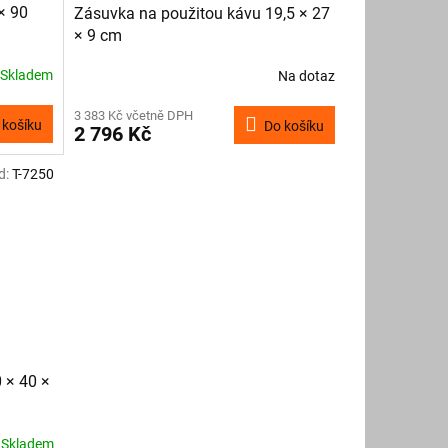
× 90
Zásuvka na použitou kávu 19,5 × 27
× 9 cm
Skladem
Na dotaz
3 383 Kč včetně DPH
 košíku
Do košíku
2 796 Kč
d:
T-7250
 × 40 ×
Skladem