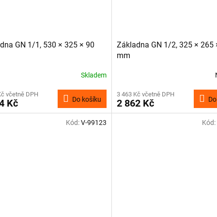
dna GN 1/1, 530 × 325 × 90
Základna GN 1/2, 325 × 265 
mm
Skladem
Kč včetně DPH
3 463 Kč včetně DPH
Do košíku
Do
4 Kč
2 862 Kč
Kód:
V-99123
Kód: