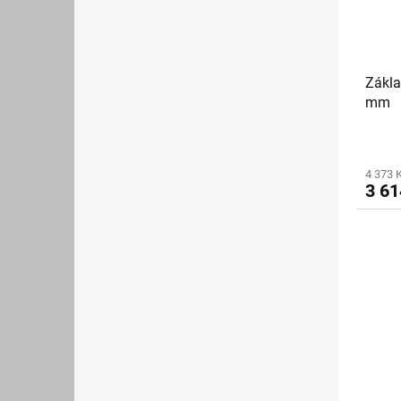
Zákla
mm
4 373 
3 61