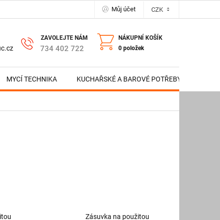
Můj účet
CZK
NÁKUPNÍ KOŠÍK
734 402 722
c.cz
0 položek
MYCÍ TECHNIKA
KUCHAŘSKÉ A BAROVÉ POTŘEBY
NERE
itou
Zásuvka na použitou