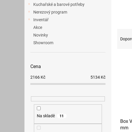
a
Kuchařské a barové potřeby
n
Nerezový program
e
Inventář
l
Akce
Ř
Novinky
a
Dopor
Showroom
z
e
V
n
ý
í
Cena
p
p
i
r
2166
Kč
5134
Kč
s
o
p
d
r
u
o
k
d
t
u
ů
Na skladě
11
Box V
k
mm
t