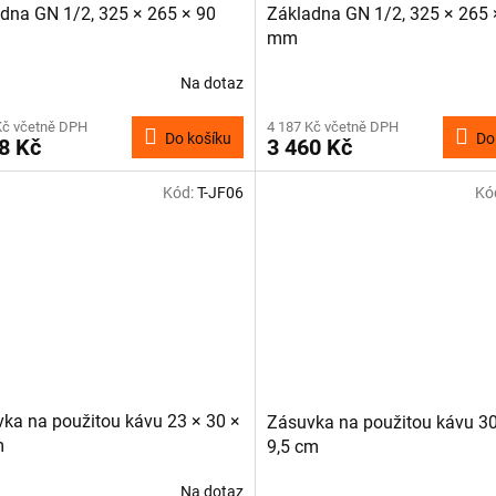
dna GN 1/2, 325 × 265 × 90
Základna GN 1/2, 325 × 265 
mm
Na dotaz
Kč včetně DPH
4 187 Kč včetně DPH
Do košíku
Do
8 Kč
3 460 Kč
Kód:
T-JF06
Kó
ka na použitou kávu 23 × 30 ×
Zásuvka na použitou kávu 30
m
9,5 cm
Na dotaz