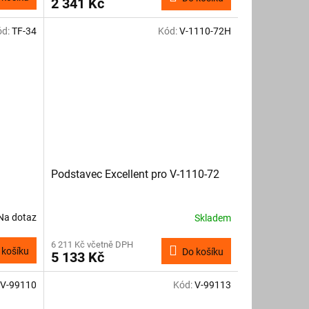
2 341 Kč
ód:
TF-34
Kód:
V-1110-72H
Podstavec Excellent pro V-1110-72
Na dotaz
Skladem
6 211 Kč včetně DPH
 košíku
Do košíku
5 133 Kč
V-99110
Kód:
V-99113