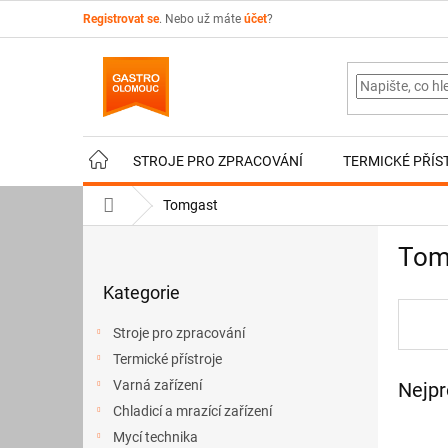
Přejít
Registrovat se
. Nebo už máte
účet
?
na
obsah
STROJE PRO ZPRACOVÁNÍ
TERMICKÉ PŘÍS
Domů
Tomgast
P
Tom
o
Přeskočit
s
Kategorie
kategorie
t
r
Stroje pro zpracování
a
Termické přístroje
n
Varná zařízení
Nejpr
n
í
Chladicí a mrazící zařízení
p
Mycí technika