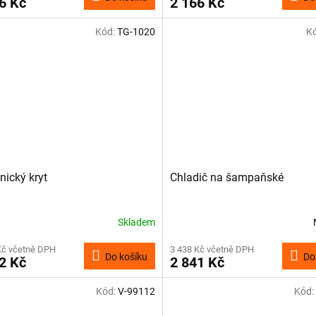
6 Kč
2 166 Kč
Kód:
TG-1020
K
nický kryt
Chladič na šampaňské
Skladem
Kč včetně DPH
3 438 Kč včetně DPH
Do košíku
Do
2 Kč
2 841 Kč
Kód:
V-99112
Kód: