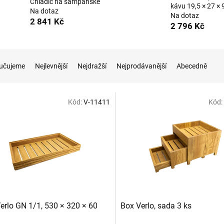
Chladič na šampaňské
kávu 19,5 × 27 × 
Na dotaz
Na dotaz
2 841 Kč
2 796 Kč
učujeme
Nejlevnější
Nejdražší
Nejprodávanější
Abecedně
Kód:
V-11411
Kód:
erlo GN 1/1, 530 × 320 × 60
Box Verlo, sada 3 ks