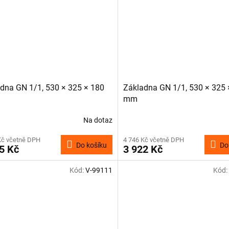
dna GN 1/1, 530 × 325 × 180
Základna GN 1/1, 530 × 325 
mm
Na dotaz
Kč včetně DPH
4 746 Kč včetně DPH
Do košíku
Do
5 Kč
3 922 Kč
Kód:
V-99111
Kód: