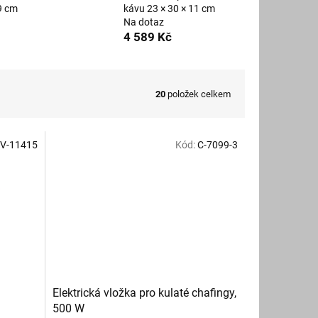
9 cm
kávu 23 × 30 × 11 cm
Na dotaz
4 589 Kč
20
položek celkem
V-11415
Kód:
C-7099-3
Elektrická vložka pro kulaté chafingy,
500 W