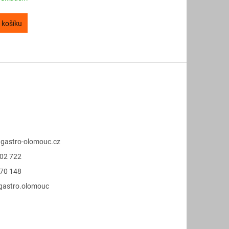
 košíku
@
gastro-olomouc.cz
02 722
70 148
.gastro.olomouc