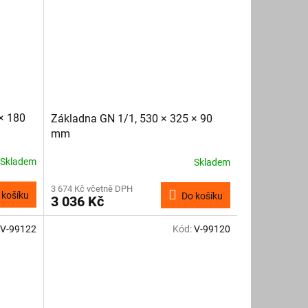
× 180
Základna GN 1/1, 530 × 325 × 90
mm
Skladem
Skladem
3 674 Kč včetně DPH
 košíku
Do košíku
3 036 Kč
V-99122
Kód:
V-99120