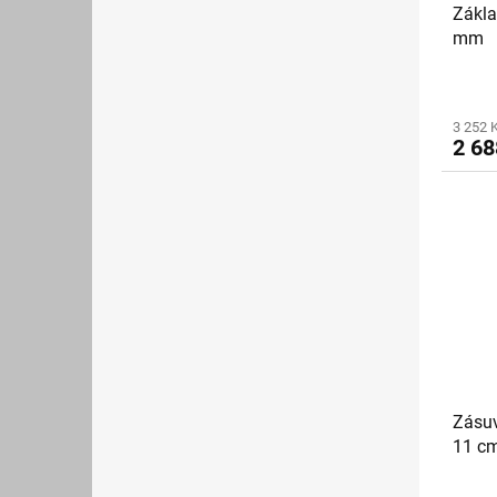
Zákla
mm
3 252 
2 68
Zásuv
11 c