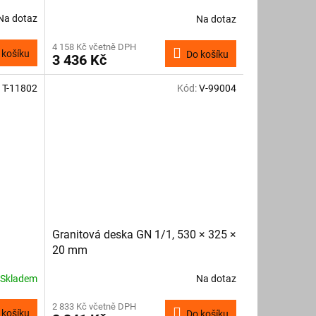
Na dotaz
Na dotaz
4 158 Kč včetně DPH
 košíku
Do košíku
3 436 Kč
:
T-11802
Kód:
V-99004
Granitová deska GN 1/1, 530 × 325 ×
20 mm
Skladem
Na dotaz
2 833 Kč včetně DPH
 košíku
Do košíku