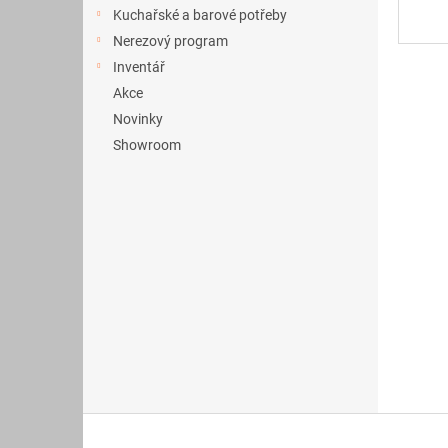
a
Kuchařské a barové potřeby
n
Nerezový program
e
Inventář
l
Akce
Novinky
Showroom
Z
á