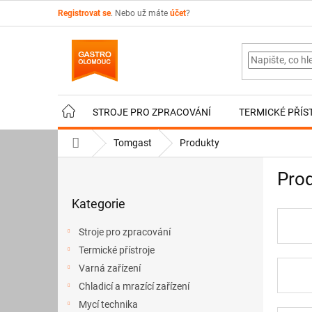
Přejít
Registrovat se
. Nebo už máte
účet
?
na
obsah
STROJE PRO ZPRACOVÁNÍ
TERMICKÉ PŘÍS
Domů
Tomgast
Produkty
P
Pro
o
Přeskočit
s
Kategorie
kategorie
t
r
Stroje pro zpracování
a
Termické přístroje
n
Varná zařízení
n
í
Chladicí a mrazící zařízení
p
Mycí technika