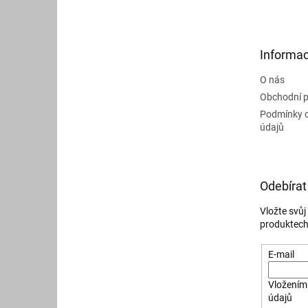
p
a
t
Informac
í
O nás
Obchodní 
Podmínky 
údajů
Odebírat
Vložte svů
produktech
E-mail
Vložením 
údajů