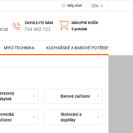
Můj účet
CZK
NÁKUPNÍ KOŠÍK
734 402 722
c.cz
0 položek
MYCÍ TECHNIKA
KUCHAŘSKÉ A BAROVÉ POTŘEBY
NERE
erezový
Barové zařízení
ábytek
ermická
Stolování a
ařízení
doplňky