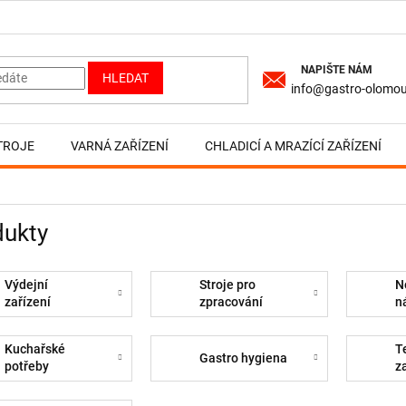
HLEDAT
info@gastro-olomou
TROJE
VARNÁ ZAŘÍZENÍ
CHLADICÍ A MRAZÍCÍ ZAŘÍZENÍ
dukty
Výdejní
Stroje pro
N
zařízení
zpracování
n
Kuchařské
T
Gastro hygiena
potřeby
z