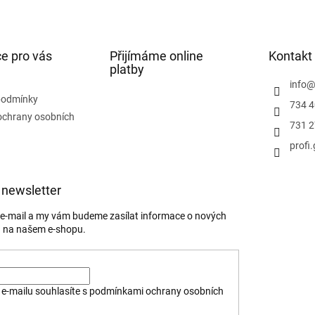
e pro vás
Přijímáme online
Kontakt
platby
info
podmínky
734 4
ochrany osobních
731 2
profi
 newsletter
j e-mail a my vám budeme zasílat informace o nových
 na našem e-shopu.
e-mailu souhlasíte s
podmínkami ochrany osobních