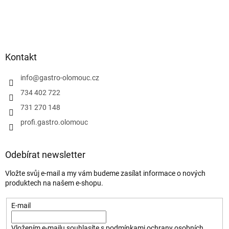
Kontakt
info
@
gastro-olomouc.cz
734 402 722
731 270 148
profi.gastro.olomouc
Odebírat newsletter
Vložte svůj e-mail a my vám budeme zasílat informace o nových
produktech na našem e-shopu.
E-mail
Vložením e-mailu souhlasíte s
podmínkami ochrany osobních