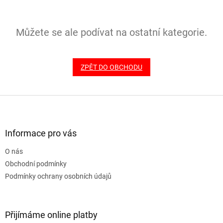
Můžete se ale podívat na ostatní kategorie.
ZPĚT DO OBCHODU
Z
á
p
a
Informace pro vás
t
O nás
í
Obchodní podmínky
Podmínky ochrany osobních údajů
Přijímáme online platby