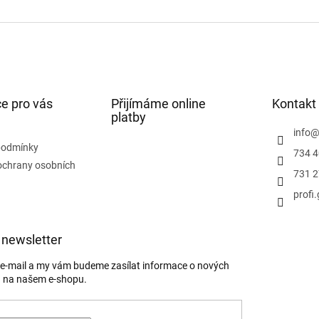
e pro vás
Přijímáme online
Kontakt
platby
info
podmínky
734 4
ochrany osobních
731 2
profi
 newsletter
j e-mail a my vám budeme zasílat informace o nových
 na našem e-shopu.