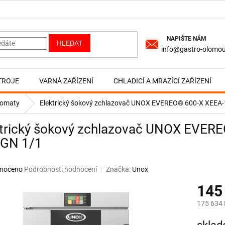
HLEDAT
info@gastro-olomou
TROJE
VARNÁ ZAŘÍZENÍ
CHLADICÍ A MRAZÍCÍ ZAŘÍZENÍ
ldomaty
Elektrický šokový zchlazovač UNOX EVEREO® 600-X XEEA-
ktrický šokový zchlazovač UNOX EVER
 GN 1/1
né
noceno
Podrobnosti hodnocení
Značka:
Unox
ní
145
u
175 634 
Měrná