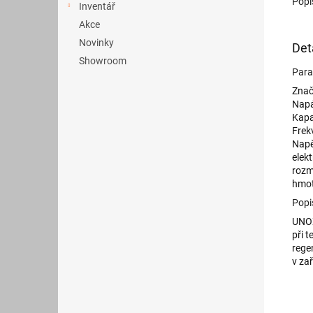
Popi
Inventář
Akce
Novinky
Det
Showroom
Para
Zna
Napá
Kapa
Frek
Napě
elekt
rozm
hmo
Popi
UNOX
při 
rege
v za