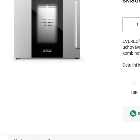
skla
cena:
ek.
EVEREO
uchovává 
kombinov
Detailní 
TISK