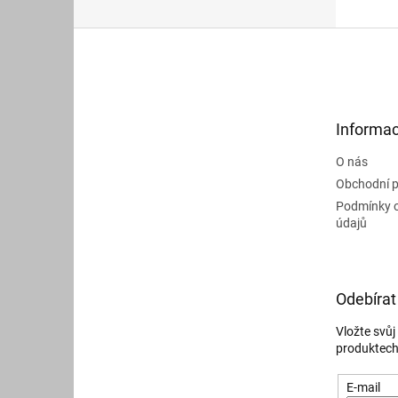
Z
á
p
a
t
Informac
í
O nás
Obchodní 
Podmínky 
údajů
Odebírat
Vložte svů
produktech
E-mail