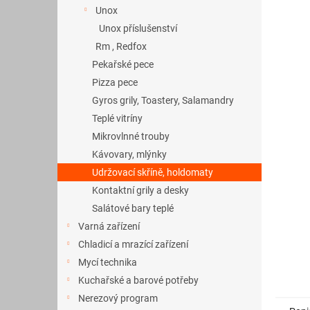
5
a
Unox
hvězdič
n
Unox příslušenství
e
Rm , Redfox
l
Pekařské pece
Pizza pece
Gyros grily, Toastery, Salamandry
Teplé vitríny
Mikrovlnné trouby
Kávovary, mlýnky
Udržovací skříně, holdomaty
Kontaktní grily a desky
Salátové bary teplé
Varná zařízení
Chladicí a mrazící zařízení
Mycí technika
Kuchařské a barové potřeby
Nerezový program