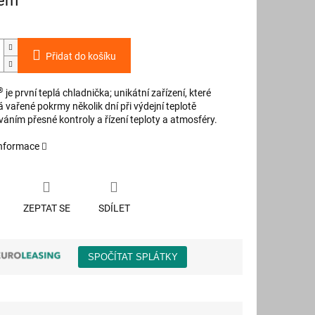
dem
Přidat do košíku
®
je první teplá chladnička; unikátní zařízení, které
vařené pokrmy několik dní při výdejní teplotě
áním přesné kontroly a řízení teploty a atmosféry.
informace
ZEPTAT SE
SDÍLET