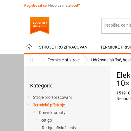
Přejít
Registrovat se
. Nebo už máte
účet
?
na
obsah
STROJE PRO ZPRACOVÁNÍ
TERMICKÉ PŘÍS
Domů
Termické přístroje
Udržovací skříně, ho
P
Ele
o
Přeskočit
s
10×
Kategorie
kategorie
t
151910
r
Stroje pro zpracování
Průměr
Neohod
a
hodnoce
Termické přístroje
n
produkt
Konvektomaty
n
je
í
Retigo
0,0
p
z
Retigo příslušenství