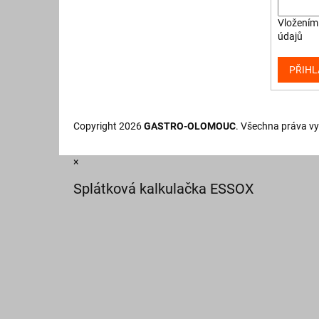
Vložením 
údajů
PŘIHL
Copyright 2026
GASTRO-OLOMOUC
. Všechna práva v
×
Splátková kalkulačka ESSOX