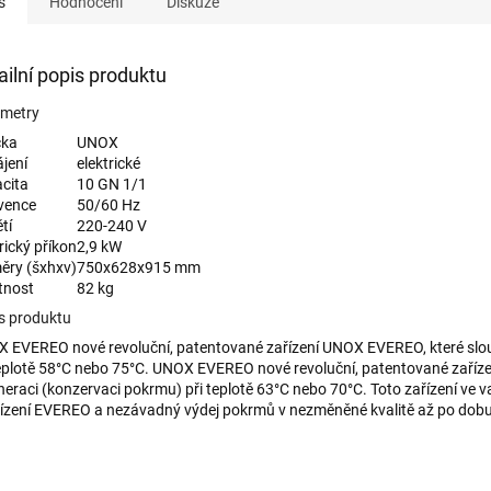
s
Hodnocení
Diskuze
ailní popis produktu
metry
čka
UNOX
jení
elektrické
cita
10 GN 1/1
vence
50/60 Hz
tí
220-240 V
rický příkon
2,9 kW
ěry (šxhxv)
750x628x915 mm
tnost
82 kg
s produktu
 EVEREO nové revoluční, patentované zařízení UNOX EVEREO, které slou
teplotě 58°C nebo 75°C. UNOX EVEREO nové revoluční, patentované zaříz
neraci (konzervaci pokrmu) při teplotě 63°C nebo 70°C. Toto zařízení ve
řízení EVEREO a nezávadný výdej pokrmů v nezměněné kvalitě až po dobu