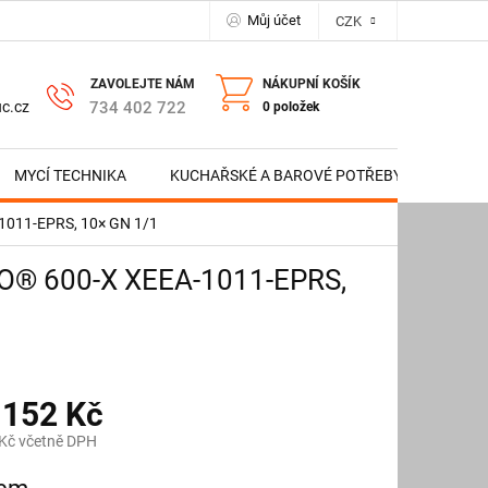
Můj účet
CZK
NÁKUPNÍ KOŠÍK
734 402 722
c.cz
0 položek
MYCÍ TECHNIKA
KUCHAŘSKÉ A BAROVÉ POTŘEBY
NERE
1011-EPRS, 10× GN 1/1
EO® 600-X XEEA-1011-EPRS,
 152 Kč
Kč včetně DPH