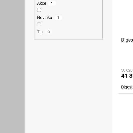
Akce
1
Novinka
1
Tip
0
Diges
50 620
41 8
Diges