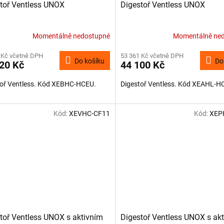
toř Ventless UNOX
Digestoř Ventless UNOX
Momentálně nedostupné
Momentálně ne
 Kč včetně DPH
53 361 Kč včetně DPH
Do košíku
Do
20 Kč
44 100 Kč
toř Ventless. Kód XEBHC-HCEU.
Digestoř Ventless. Kód XEAHL-H
Kód:
XEVHC-CF11
Kód:
XEP
toř Ventless UNOX s aktivním
Digestoř Ventless UNOX s ak