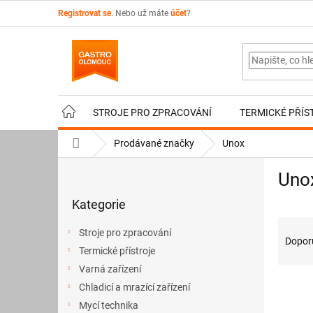
Přejít
Registrovat se
. Nebo už máte
účet
?
na
obsah
STROJE PRO ZPRACOVÁNÍ
TERMICKÉ PŘÍS
Domů
Prodávané značky
Unox
P
Uno
o
Přeskočit
s
Kategorie
kategorie
t
Ř
r
Stroje pro zpracování
a
a
Dopor
Termické přístroje
z
n
e
Varná zařízení
n
V
n
í
Chladicí a mrazící zařízení
ý
í
p
Mycí technika