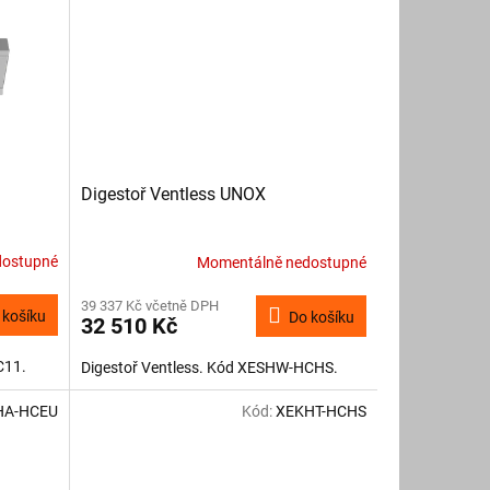
Digestoř Ventless UNOX
dostupné
Momentálně nedostupné
39 337 Kč včetně DPH
 košíku
Do košíku
32 510 Kč
C11.
Digestoř Ventless. Kód XESHW-HCHS.
HA-HCEU
Kód:
XEKHT-HCHS