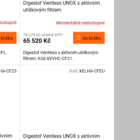
Digestoř Ventless UNOX s aktivním
uhlíkovým filtrem
dostupné
Momentálně nedostupné
79 279 Kč včetně DPH
 košíku
Do košíku
65 520 Kč
CFL.
Digestoř Ventless s aktivním uhlíkovým
filtrem. Kód XEVHC-CF21.
HA-CF23
Kód:
XELHA-CFEU
tivním
Digestoř Ventless UNOX s aktivním