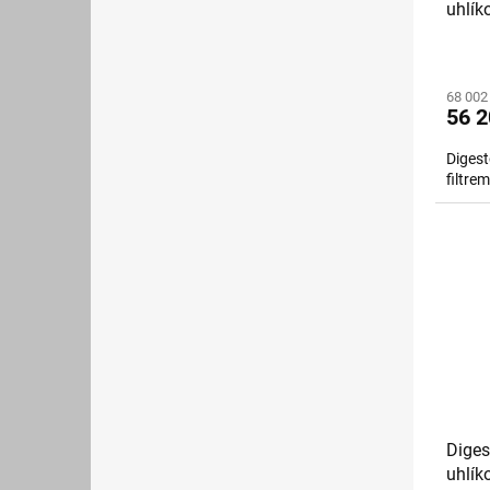
uhlík
68 002
56 2
Digest
filtr
Diges
uhlík