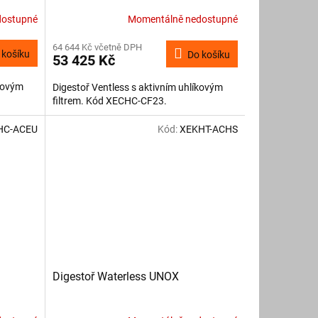
dostupné
Momentálně nedostupné
64 644 Kč včetně DPH
 košíku
Do košíku
53 425 Kč
íkovým
Digestoř Ventless s aktivním uhlíkovým
filtrem. Kód XECHC-CF23.
HC-ACEU
Kód:
XEKHT-ACHS
Digestoř Waterless UNOX