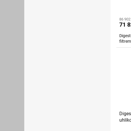
86 902
71 8
Digest
filtr
Diges
uhlík