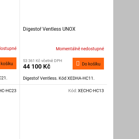
Digestoř Ventless UNOX
dostupné
Momentálně nedostupné
53 361 Kč včetně DPH
 košíku
Do košíku
44 100 Kč
C21.
Digestoř Ventless. Kód XEDHA-HC11.
HC-HC23
Kód:
XECHC-HC13