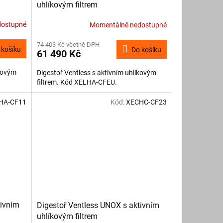
uhlíkovým filtrem
dostupné
Momentálně nedostupné
74 403 Kč včetně DPH
 košíku
Do košíku
61 490 Kč
íkovým
Digestoř Ventless s aktivním uhlíkovým
filtrem. Kód XELHA-CFEU.
HA-CF11
Kód:
XECHC-CF23
tivním
Digestoř Ventless UNOX s aktivním
uhlíkovým filtrem