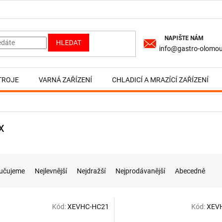
HLEDAT
info@gastro-olomou
TROJE
VARNÁ ZAŘÍZENÍ
CHLADICÍ A MRAZÍCÍ ZAŘÍZENÍ
x
učujeme
Nejlevnější
Nejdražší
Nejprodávanější
Abecedně
Kód:
XEVHC-HC21
Kód:
XEV