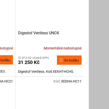
Digestoř Ventless UNOX
dostupné
Momentálně nedostupné
37 813 Kč včetně DPH
 košíku
Do košíku
31 250 Kč
CEU.
Digestoř Ventless. Kód XEKHT-HCHS.
HA-HC21
Kód:
XEDHA-HC11