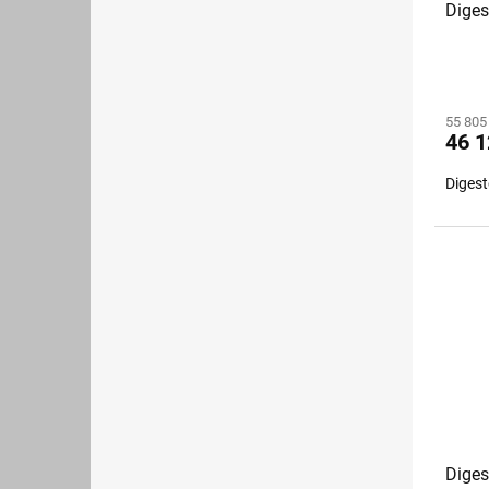
Diges
55 805
46 1
Diges
Diges