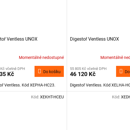
toř Ventless UNOX
Digestoř Ventless UNOX
Momentálně nedostupné
Momentálně ne
 Kč včetně DPH
55 805 Kč včetně DPH
Do košíku
Do
35 Kč
46 120 Kč
toř Ventless. Kód XEPHA-HC23.
Digestoř Ventless. Kód XELHA-H
Kód:
XEKHT-HCEU
Kód:
XED