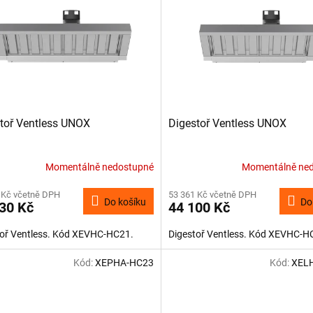
toř Ventless UNOX
Digestoř Ventless UNOX
Momentálně nedostupné
Momentálně ne
 Kč včetně DPH
53 361 Kč včetně DPH
Do košíku
Do
30 Kč
44 100 Kč
toř Ventless. Kód XEVHC-HC21.
Digestoř Ventless. Kód XEVHC-H
Kód:
XEPHA-HC23
Kód:
XEL