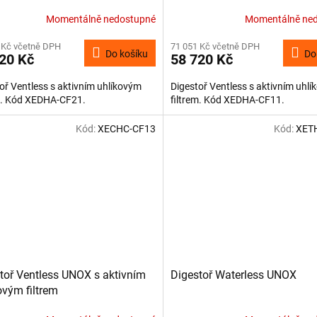
Momentálně nedostupné
Momentálně ne
 Kč včetně DPH
71 051 Kč včetně DPH
Do košíku
Do
20 Kč
58 720 Kč
oř Ventless s aktivním uhlíkovým
Digestoř Ventless s aktivním uhl
em. Kód XEDHA-CF21.
filtrem. Kód XEDHA-CF11.
Kód:
XECHC-CF13
Kód:
XET
toř Ventless UNOX s aktivním
Digestoř Waterless UNOX
ovým filtrem