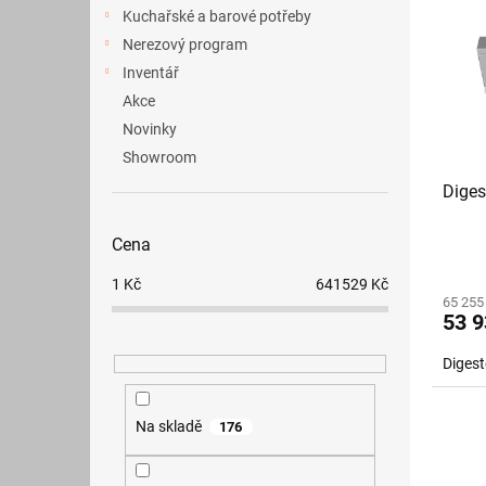
p
p
a
Kuchařské a barové potřeby
i
r
n
Nerezový program
s
o
e
p
Inventář
d
l
r
u
Akce
o
k
Novinky
d
t
Showroom
u
ů
Diges
k
t
ů
Cena
1
Kč
641529
Kč
65 255
53 9
Diges
Na skladě
176