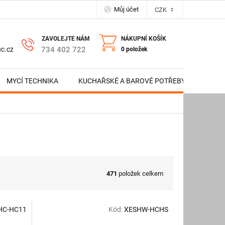
Můj účet
CZK
NÁKUPNÍ KOŠÍK
734 402 722
c.cz
0 položek
MYCÍ TECHNIKA
KUCHAŘSKÉ A BAROVÉ POTŘEBY
NERE
471
položek celkem
HC-HC11
Kód:
XESHW-HCHS