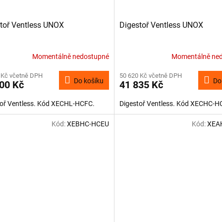
toř Ventless UNOX
Digestoř Ventless UNOX
Momentálně nedostupné
Momentálně ne
 Kč včetně DPH
50 620 Kč včetně DPH
Do košíku
Do
00 Kč
41 835 Kč
toř Ventless. Kód XECHL-HCFC.
Digestoř Ventless. Kód XECHC-H
Kód:
XEBHC-HCEU
Kód:
XEA