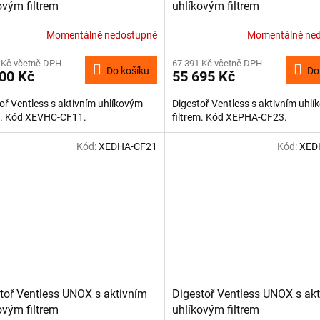
ovým filtrem
uhlíkovým filtrem
Momentálně nedostupné
Momentálně ne
 Kč včetně DPH
67 391 Kč včetně DPH
Do košíku
Do
00 Kč
55 695 Kč
oř Ventless s aktivním uhlíkovým
Digestoř Ventless s aktivním uhl
em. Kód XEVHC-CF11.
filtrem. Kód XEPHA-CF23.
Kód:
XEDHA-CF21
Kód:
XED
toř Ventless UNOX s aktivním
Digestoř Ventless UNOX s ak
ovým filtrem
uhlíkovým filtrem