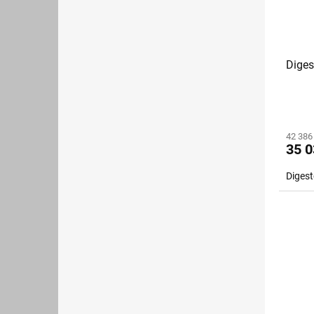
Diges
42 386
35 0
Diges