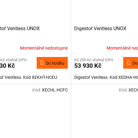
toř Ventless UNOX
Digestoř Ventless UNOX
Momentálně nedostupné
Momentálně ne
 Kč včetně DPH
65 255 Kč včetně DPH
Do košíku
Do
30 Kč
53 930 Kč
toř Ventless. Kód XEKHT-HCEU.
Digestoř Ventless. Kód XEDHA-H
Kód:
XECHL-HCFC
Kód:
XEC