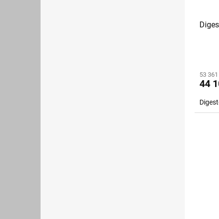
Diges
53 361
44 1
Diges