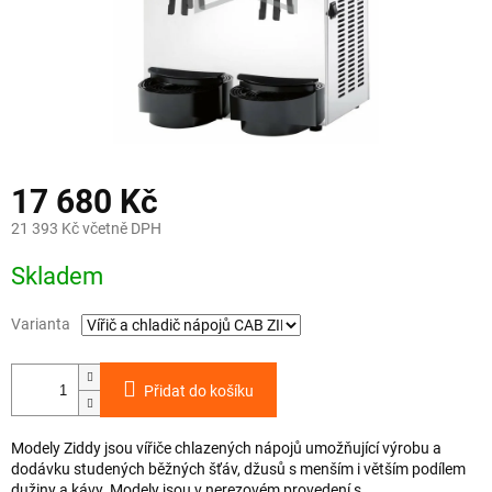
17 680 Kč
21 393 Kč včetně DPH
Měrná
Skladem
cena:
Varianta
Přidat do košíku
Modely Ziddy jsou vířiče chlazených nápojů umožňující výrobu a
dodávku studených běžných šťáv, džusů s menším i větším podílem
dužiny a kávy. Modely jsou v nerezovém provedení s