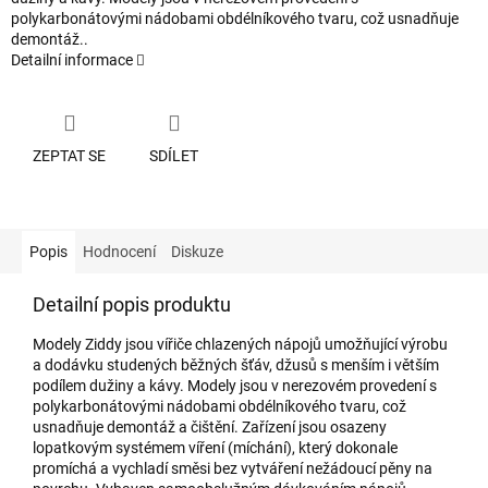
polykarbonátovými nádobami obdélníkového tvaru, což usnadňuje
demontáž..
Detailní informace
ZEPTAT SE
SDÍLET
Popis
Hodnocení
Diskuze
Detailní popis produktu
Modely Ziddy jsou vířiče chlazených nápojů umožňující výrobu
a dodávku studených běžných šťáv, džusů s menším i větším
podílem dužiny a kávy. Modely jsou v nerezovém provedení s
polykarbonátovými nádobami obdélníkového tvaru, což
usnadňuje demontáž a čištění. Zařízení jsou osazeny
lopatkovým systémem víření (míchání), který dokonale
promíchá a vychladí směsi bez vytváření nežádoucí pěny na