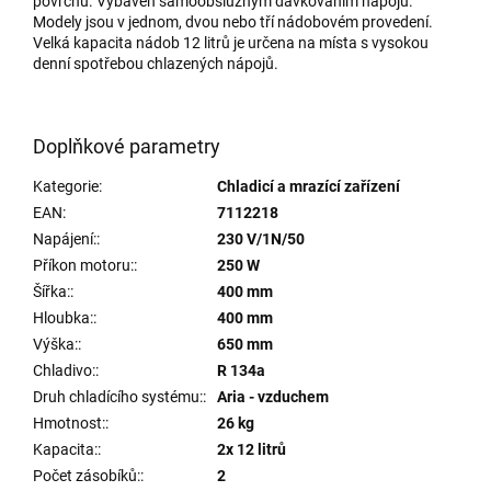
povrchu. Vybaven samoobslužným dávkováním nápojů.
Modely jsou v jednom, dvou nebo tří nádobovém provedení.
Velká kapacita nádob 12 litrů je určena na místa s vysokou
denní spotřebou chlazených nápojů.
Doplňkové parametry
Kategorie
:
Chladicí a mrazící zařízení
EAN
:
7112218
Napájení:
:
230 V/1N/50
Příkon motoru:
:
250 W
Šířka:
:
400 mm
Hloubka:
:
400 mm
Výška:
:
650 mm
Chladivo:
:
R 134a
Druh chladícího systému:
:
Aria - vzduchem
Hmotnost:
:
26 kg
Kapacita:
:
2x 12 litrů
Počet zásobíků:
:
2