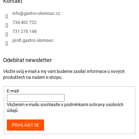
Kontakt
info
@
gastro-olomouc.cz
734 402 722
731 270 148
profi.gastro.olomouc
Odebírat newsletter
Vložte svůj e-mail a my vám budeme zasílat informace o nových
produktech na našem e-shopu.
E-mail
Vložením e-mailu souhlasíte s
podmínkami ochrany osobních
údajů
PŘIHLÁSIT SE