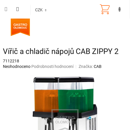
Přejít
na
CZK
obsah
Vířič a chladič nápojů CAB ZIPPY 2
7112218
Průměrné
Neohodnoceno
Podrobnosti hodnocení
Značka:
CAB
hodnocení
produktu
je
0,0
z
5
hvězdiček.