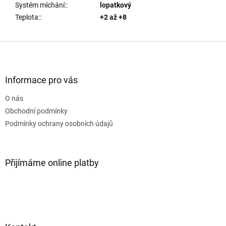
Systém míchání:
:
lopatkový
Teplota:
:
+2 až +8
Z
á
p
a
Informace pro vás
t
O nás
í
Obchodní podmínky
Podmínky ochrany osobních údajů
Přijímáme online platby