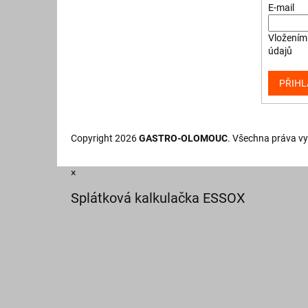
E-mail
Vložením 
údajů
PŘIHL
Copyright 2026
GASTRO-OLOMOUC
. Všechna práva v
×
Splátková kalkulačka ESSOX