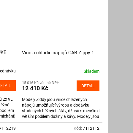
UKE
Vířič a chladič nápojů CAB Zippy 1
jednávku
Skladem
15 016 Kč včetně DPH
ETAIL
DETAIL
12 410 Kč
ů 2x 9L
Modely Ziddy jsou vířiče chlazených
běžné
nápojů umožňující výrobu a dodávku
 podílem
studených běžných šťáv, džusů s menším i
(míchání)
větším podílem dužiny a kávy. Modely jsou
v nerezovém provedení s...
7112219
Kód:
7112112