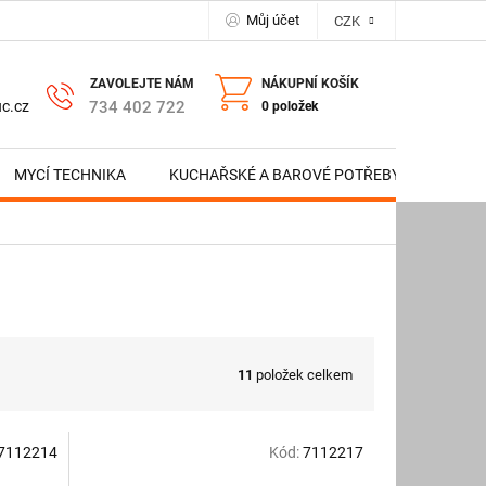
Můj účet
CZK
NÁKUPNÍ KOŠÍK
734 402 722
c.cz
0 položek
MYCÍ TECHNIKA
KUCHAŘSKÉ A BAROVÉ POTŘEBY
NERE
11
položek celkem
7112214
Kód:
7112217