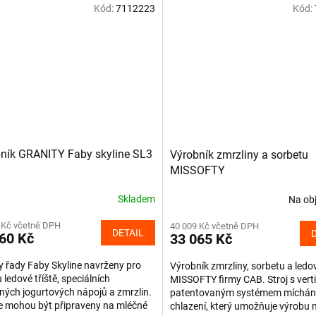
Kód:
7112223
Kód:
ník GRANITY Faby skyline SL3
Výrobník zmrzliny a sorbetu
MISSOFTY
Skladem
Na ob
 Kč včetně DPH
40 009 Kč včetně DPH
DETAIL
60 Kč
33 065 Kč
 řady Faby Skyline navrženy pro
Výrobník zmrzliny, sorbetu a ledov
 ledové tříště, speciálních
MISSOFTY firmy CAB. Stroj s vert
ých jogurtových nápojů a zmrzlin.
patentovaným systémem míchání
e mohou být připraveny na mléčné
chlazení, který umožňuje výrobu