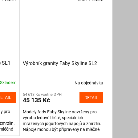
e SL1
Výrobník granity Faby Skyline SL2
Skladem
Na objednávku
54 613 Kč včetně DPH
ETAIL
DETAIL
45 135 Kč
ny pro
Modely řady Faby Skyline navrženy pro
výrobu ledové tříště, speciálních
zmrzlin.
mražených jogurtových nápojů a zmrzlin.
 mléčné
Nápoje mohou být připraveny na mléčné
bázi s alkoholovou směsí....