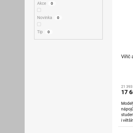
Akce
0
Novinka
0
Tip
0
Vířič
21 393
17 6
Modely
nápoj
stude
i větš
jsou v