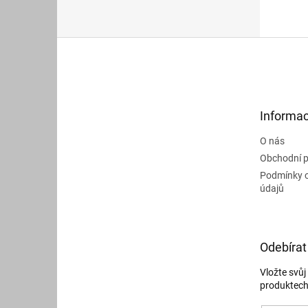
bázi s
Z
á
p
a
t
Informac
í
O nás
Obchodní 
Podmínky 
údajů
Odebírat
Vložte svů
produktech