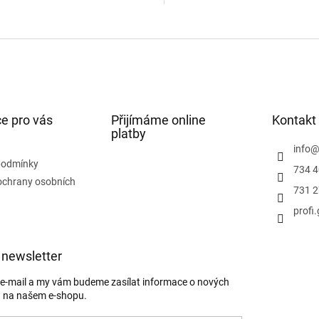
 alkoholovou směsí....
zmrzliny (SOFT), sorbetu...
O
v
l
á
d
a
c
í
e pro vás
Přijímáme online
Kontakt
p
platby
r
info
v
podmínky
734 4
k
ochrany osobních
y
731 2
v
profi
ý
p
i
s
 newsletter
u
j e-mail a my vám budeme zasílat informace o nových
 na našem e-shopu.