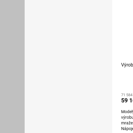
Výrob
71 584
59 1
Modely
výrobu
mražen
Nápoj