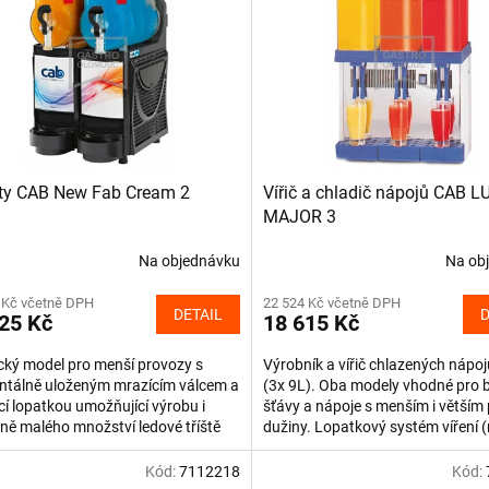
ty CAB New Fab Cream 2
Vířič a chladič nápojů CAB L
MAJOR 3
Na objednávku
Na ob
 Kč včetně DPH
22 524 Kč včetně DPH
DETAIL
D
25 Kč
18 615 Kč
cký model pro menší provozy s
Výrobník a vířič chlazených nápoj
ntálně uloženým mrazícím válcem a
(3x 9L). Oba modely vhodné pro 
í lopatkou umožňující výrobu i
šťávy a nápoje s menším i větším
ě malého množství ledové tříště
dužiny. Lopatkový systém víření 
y). Zařízení je...
dokonale...
Kód:
7112218
Kód: