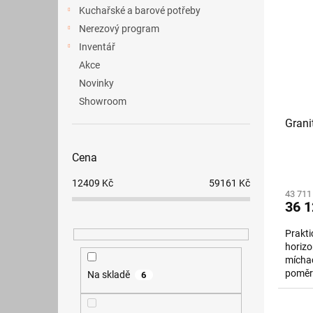
p
p
a
Kuchařské a barové potřeby
i
r
n
Nerezový program
s
o
e
p
Inventář
d
l
r
u
Akce
o
k
Novinky
d
t
Showroom
u
ů
Grani
k
t
ů
Cena
12409
Kč
59161
Kč
43 711
36 1
Prakti
horizo
míchac
poměrn
Na skladě
6
(granit