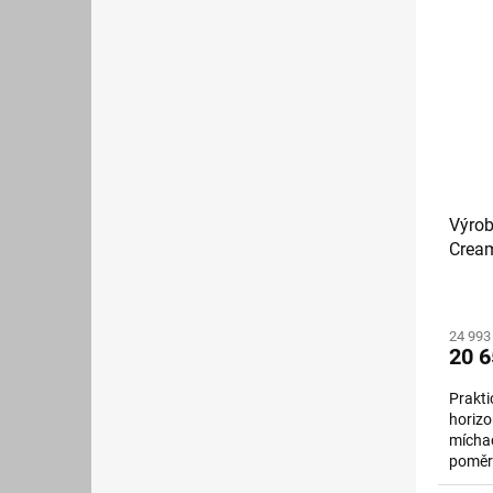
Výrob
Crea
24 993
20 6
Prakti
horizo
míchac
poměrn
(granit