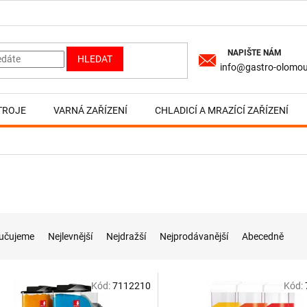
HLEDAT
info@gastro-olomou
TROJE
VARNÁ ZAŘÍZENÍ
CHLADICÍ A MRAZÍCÍ ZAŘÍZENÍ
učujeme
Nejlevnější
Nejdražší
Nejprodávanější
Abecedně
Kód:
7112210
Kód: