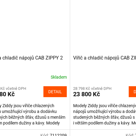
 a chladič nápojů CAB ZIPPY 2
Vířič a chladič nápojů CAB Z
Skladem
 Kč včetně DPH
28 798 Kč včetně DPH
DETAIL
D
80 Kč
23 800 Kč
 Ziddy jsou vířiče chlazených
Modely Ziddy jsou vířiče chlazený
ů umožňující výrobu a dodávku
nápojů umožňující výrobu a dodá
ných běžných šťáv, džusů s menším
studených běžných šťáv, džusů 
ím podílem dužiny a kávy. Modely
i větším podílem dužiny a kávy. M
 nerezovém provedení s...
jsou v nerezovém provedení s...
Kód:
7112209
Kód: