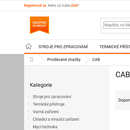
Přejít
Registrovat se
. Nebo už máte
účet
?
na
obsah
STROJE PRO ZPRACOVÁNÍ
TERMICKÉ PŘÍS
Domů
Prodávané značky
CAB
P
CAB
o
Přeskočit
s
Kategorie
kategorie
t
Ř
r
Stroje pro zpracování
a
a
Dopor
Termické přístroje
z
n
e
Varná zařízení
n
V
n
í
Chladicí a mrazící zařízení
ý
í
p
Mycí technika