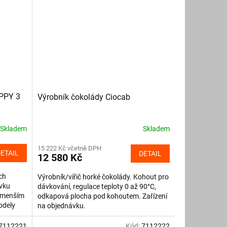
IPPY 3
Výrobník čokolády Ciocab
Skladem
Skladem
15 222 Kč včetně DPH
ETAIL
DETAIL
12 580 Kč
ch
Výrobník/vířič horké čokolády. Kohout pro
vku
dávkování, regulace teploty 0 až 90°C,
s menším
odkapová plocha pod kohoutem. Zařízení
odely
na objednávku.
7112221
Kód:
7112222