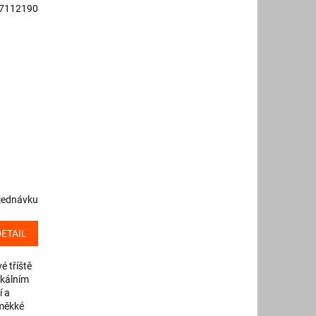
7112190
jednávku
DETAIL
é tříště
ikálním
 a
 měkké