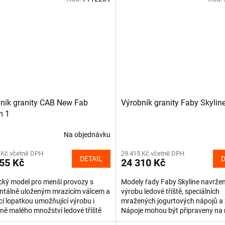
ník granity CAB New Fab
Výrobník granity Faby Skylin
m 1
Na objednávku
 Kč včetně DPH
29 415 Kč včetně DPH
DETAIL
D
55 Kč
24 310 Kč
cký model pro menší provozy s
Modely řady Faby Skyline navrže
ntálně uloženým mrazícím válcem a
výrobu ledové tříště, speciálních
í lopatkou umožňující výrobu i
mražených jogurtových nápojů a 
ě malého množství ledové tříště
Nápoje mohou být připraveny na
y). Zařízení je...
bázi s alkoholovou směsí....